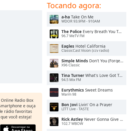
Tocando agora:
a-ha
Take On Me
WDOR 93.9FM - 910AM
The Police
Every Breath You Take
96.7 MeTV FM
Eagles
Hotel California
ClassicCast Vision (ccv radio)
Simple Minds
Don't You (Forget About Me)
X96 Classic
Tina Turner
What's Love Got To Do With It
94.5 Mix FM
Eurythmics
Sweet Dreams
Warm 98
o Online Radio Box
Bon Jovi
Livin' On a Prayer
 smartphone e ouça
LITT Live - TASTE
e rádio favoritas
 que você esteja!
Rick Astley
Never Gonna Give You Up
102.7 WBOW