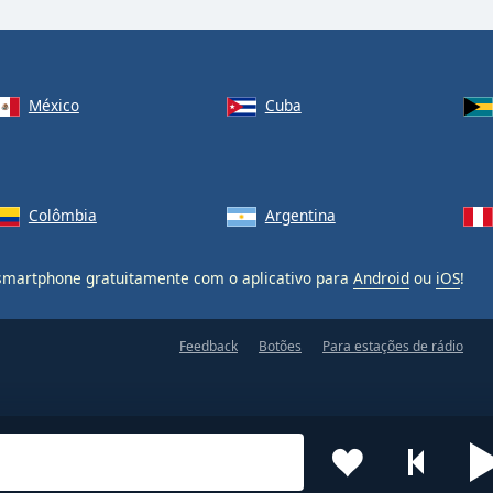
México
Cuba
Colômbia
Argentina
martphone gratuitamente com o aplicativo para
Android
ou
iOS
!
Feedback
Botões
Para estações de rádio