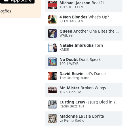
Michael Jackson
Beat It
101.9 KELO FM
opções
4 Non Blondes
What's Up?
KFTM 1400 AM
Queen
Another One Bites the Dust
WAIL 99
Natalie Imbruglia
Torn
KMSR
No Doubt
Don't Speak
100.1 WSYB
David Bowie
Let's Dance
The Underground
Mr. Mister
Broken Wings
102.9 Bob FM
Cutting Crew
(I Just) Died in Your Arms
Radio Buzz 101
Madonna
La Isla Bonita
La Remix Radio