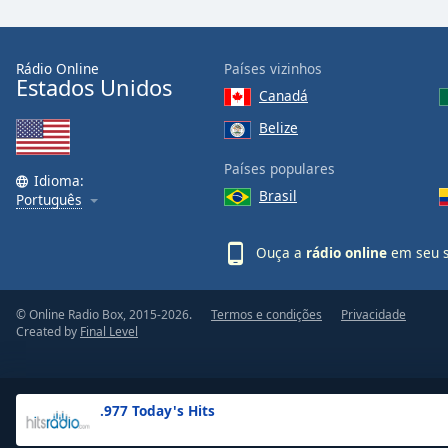
the
window.
Rádio Online
Países vizinhos
Estados Unidos
Text
Canadá
Color
Belize
Opacity
Países populares
Idioma:
Brasil
Português
Text
Background
Ouça a
rádio online
em seu s
Color
© Online Radio Box, 2015-2026.
Termos e condições
Privacidade
Opacity
Created by
Final Level
Caption
Area
.977 Today's Hits
Background