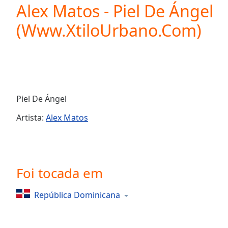
Current
Alex Matos - Piel De Ángel
Time
0:00
(Www.XtiloUrbano.Com)
/
Duration
-:-
Loaded
:
0.00%
0:00
Stream
Type
LIVE
Piel De Ángel
Seek to
live,
Artista:
Alex Matos
currently
behind
live
LIVE
Remaining
Time
-
-:-
Foi tocada em
1x
República Dominicana
Playback
Rate