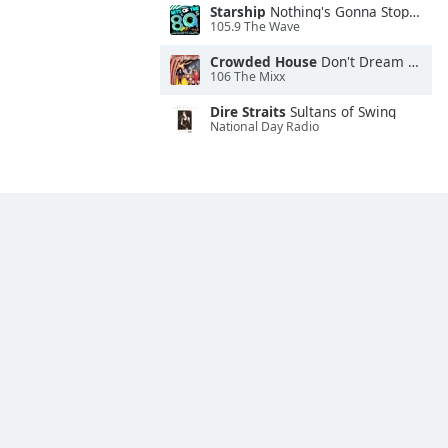
Starship
Nothing's Gonna Stop Us Now
105.9 The Wave
Crowded House
Don't Dream It's Over
106 The Mixx
Dire Straits
Sultans of Swing
National Day Radio