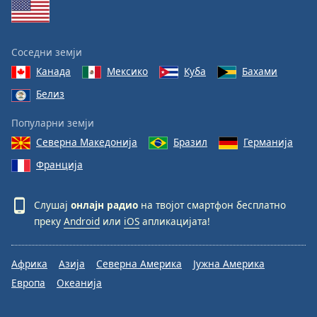
Соседни земји
Канада
Мексико
Куба
Бахами
Белиз
Популарни земји
Северна Македонија
Бразил
Германија
Франција
Слушај
онлајн радио
на твојот смартфон бесплатно
преку
Android
или
iOS
апликацијата!
Африка
Азија
Северна Америка
Јужна Америка
Европа
Океанија