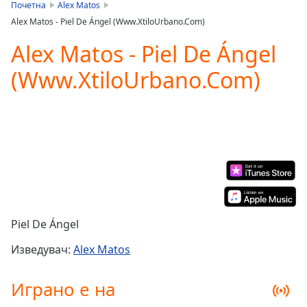
is
Почетна
Alex Matos
loading.
Alex Matos - Piel De Ángel (Www.XtiloUrbano.Com)
Play
Video
Alex Matos - Piel De Ángel
Play
(Www.XtiloUrbano.Com)
Skip
Backward
Skip
Forward
Mute
Current
Time
0:00
/
Duration
-:-
Loaded
:
0.00%
Piel De Ángel
Stream
Type
LIVE
Изведувач:
Alex Matos
Seek to
live,
Играно е на
currently
behind
live
LIVE