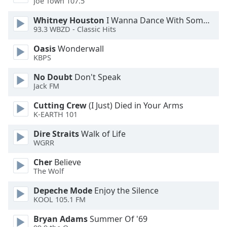
Color
Joe Town 107.5
Whitney Houston
I Wanna Dance With Somebody
93.3 WBZD - Classic Hits
Opacity
Oasis
Wonderwall
KBPS
Caption
Area
No Doubt
Don't Speak
Background
Jack FM
Color
Cutting Crew
(I Just) Died in Your Arms
K-EARTH 101
Opacity
Dire Straits
Walk of Life
WGRR
Font
Cher
Believe
Size
The Wolf
Depeche Mode
Enjoy the Silence
Text
KOOL 105.1 FM
Edge
Style
Bryan Adams
Summer Of '69