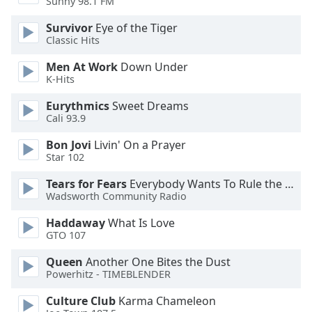
Beginning
Sunny 98.1 FM
of
Survivor
Eye of the Tiger
dialog
Classic Hits
window.
Escape
Men At Work
Down Under
will
K-Hits
cancel
Eurythmics
Sweet Dreams
and
Cali 93.9
close
the
Bon Jovi
Livin' On a Prayer
window.
Star 102
Tears for Fears
Everybody Wants To Rule the World
Text
Wadsworth Community Radio
Color
Haddaway
What Is Love
GTO 107
Opacity
Queen
Another One Bites the Dust
Powerhitz - TIMEBLENDER
Text
Background
Culture Club
Karma Chameleon