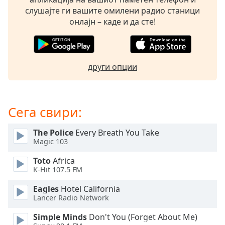
opens
слушајте ги вашите омилени радио станици
subtitles
онлајн – каде и да сте!
settings
dialog
subtitles
off
,
други опции
selected
Audio
Track
Сега свири:
Picture-
in-
The Police
Every Breath You Take
Picture
Magic 103
Fullscreen
This
Toto
Africa
is
K-Hit 107.5 FM
a
Eagles
Hotel California
modal
Lancer Radio Network
window.
Simple Minds
Don't You (Forget About Me)