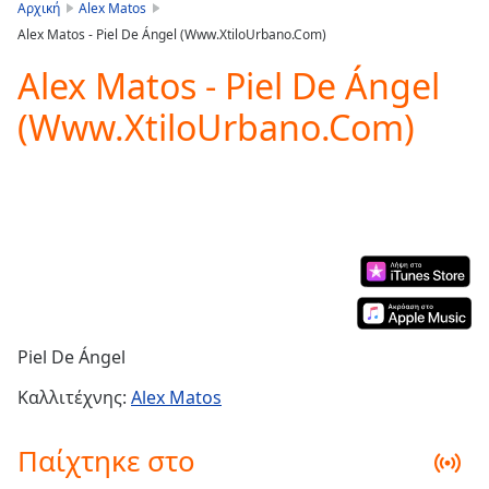
is
Αρχική
Alex Matos
loading.
Alex Matos - Piel De Ángel (Www.XtiloUrbano.Com)
Play
Video
Alex Matos - Piel De Ángel
Play
(Www.XtiloUrbano.Com)
Skip
Backward
Skip
Forward
Mute
Current
Time
0:00
/
Duration
-:-
Loaded
:
0.00%
Piel De Ángel
Stream
Type
LIVE
Καλλιτέχνης:
Alex Matos
Seek to
live,
Παίχτηκε στο
currently
behind
live
LIVE