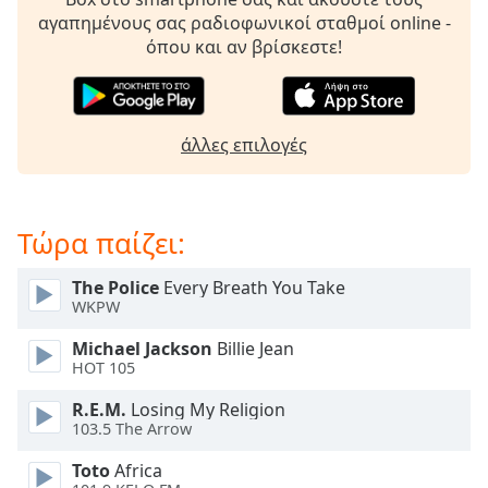
opens
αγαπημένους σας ραδιοφωνικοί σταθμοί online -
subtitles
όπου και αν βρίσκεστε!
settings
dialog
subtitles
off
,
άλλες επιλογές
selected
Audio
Track
Τώρα παίζει:
Picture-
in-
The Police
Every Breath You Take
Picture
WKPW
Fullscreen
This
Michael Jackson
Billie Jean
is
HOT 105
a
R.E.M.
Losing My Religion
modal
103.5 The Arrow
window.
Toto
Africa