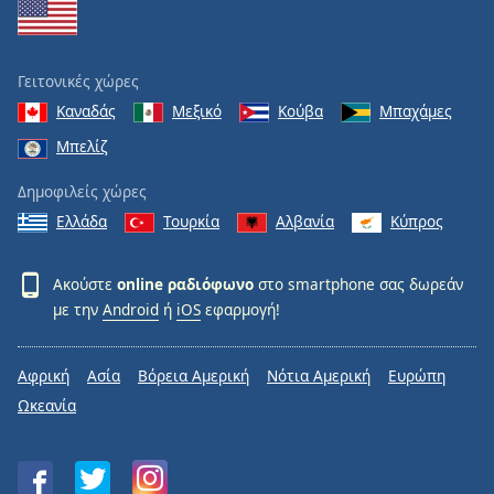
Γειτονικές χώρες
Καναδάς
Μεξικό
Κούβα
Μπαχάμες
Μπελίζ
Δημοφιλείς χώρες
Ελλάδα
Τουρκία
Αλβανία
Κύπρος
Ακούστε
online ραδιόφωνο
στο smartphone σας δωρεάν
με την
Android
ή
iOS
εφαρμογή!
Αφρική
Ασία
Βόρεια Αμερική
Νότια Αμερική
Ευρώπη
Ωκεανία