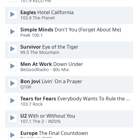
Beginning
101.9 KELO FM
of
Eagles
Hotel California
dialog
103.9 The Planet
window.
Escape
Simple Minds
Don't You (Forget About Me)
will
Peak 100.1
cancel
Survivor
Eye of the Tiger
and
99.5 The Mountain
close
the
Men At Work
Down Under
window.
BeGoodRadio - 80s Mix
Bon Jovi
Livin' On a Prayer
Text
Q106
Color
Tears for Fears
Everybody Wants To Rule the World
103.7 Rock
Opacity
U2
With or Without You
107.1 The Z - WZVN
Text
Background
Europe
The Final Countdown