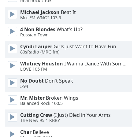
Color
Real Rock Z103
Michael Jackson
Beat It
Mix-FM WNOI 103.9
Opacity
4 Non Blondes
What's Up?
Russian Town
Caption
Area
Cyndi Lauper
Girls Just Want to Have Fun
Background
80sRadio (MRG.fm)
Color
Whitney Houston
I Wanna Dance With Somebody
LOVE 105 FM
Opacity
No Doubt
Don't Speak
I-94
Font
Mr. Mister
Broken Wings
Size
Balanced Rock 100.5
Cutting Crew
(I Just) Died in Your Arms
Text
The New 95.1 KBBY
Edge
Style
Cher
Believe