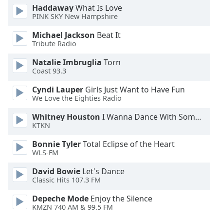
Color
Haddaway
What Is Love
PINK SKY New Hampshire
Opacity
Michael Jackson
Beat It
Tribute Radio
Caption
Natalie Imbruglia
Torn
Area
Coast 93.3
Background
Color
Cyndi Lauper
Girls Just Want to Have Fun
We Love the Eighties Radio
Whitney Houston
I Wanna Dance With Somebody
Opacity
KTKN
Bonnie Tyler
Total Eclipse of the Heart
Font
WLS-FM
Size
David Bowie
Let's Dance
Classic Hits 107.3 FM
Text
Edge
Depeche Mode
Enjoy the Silence
Style
KMZN 740 AM & 99.5 FM