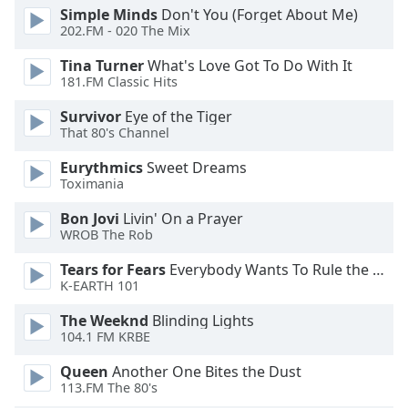
Beginning
Simple Minds
Don't You (Forget About Me)
of
202.FM - 020 The Mix
dialog
window.
Tina Turner
What's Love Got To Do With It
Escape
181.FM Classic Hits
will
Survivor
Eye of the Tiger
cancel
That 80's Channel
and
close
Eurythmics
Sweet Dreams
the
Toximania
window.
Bon Jovi
Livin' On a Prayer
WROB The Rob
Text
Color
Tears for Fears
Everybody Wants To Rule the World
K-EARTH 101
Opacity
The Weeknd
Blinding Lights
104.1 FM KRBE
Text
Queen
Another One Bites the Dust
113.FM The 80's
Background