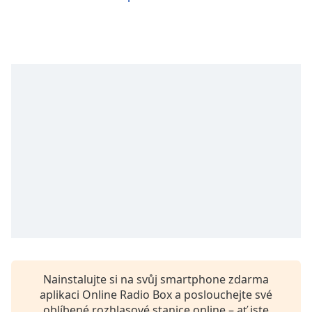
Remaining
Time
-
-:-
1x
Playback
Rate
Chapters
Chapters
Descriptions
descriptions
off
,
selected
Subtitles
Nainstalujte si na svůj smartphone zdarma
subtitles
aplikaci Online Radio Box a poslouchejte své
settings
,
oblíbené rozhlasové stanice online – ať jste