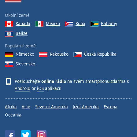
Okolní země
Kanada
Mexiko
Kuba
Bahamy
Belize
Populární země
Německo
Rakousko
Česká Republika
Slovensko
Poslouchejte
online rádio
na svém smartphonu zdarma s
Android
or
iOS
aplikací!
Afrika
Asie
Severní Amerika
Jižní Amerika
Evropa
Oceania