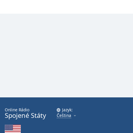
Font
Family
Reset
Done
Close
Modal
Dialog
End
of
dialog
window.
Online Rádio
Jazyk:
Spojené Státy
Čeština