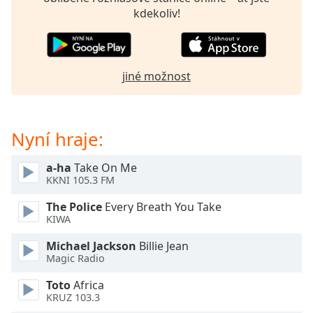
opens
kdekoliv!
subtitles
settings
dialog
subtitles
jiné možnost
off
,
selected
Audio
Nyní hraje:
Track
a-ha
Take On Me
Picture-
KKNI 105.3 FM
in-
Picture
The Police
Every Breath You Take
Fullscreen
KIWA
This
is
Michael Jackson
Billie Jean
a
Magic Radio
modal
window.
Toto
Africa
KRUZ 103.3