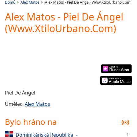
is
Domů
Alex Matos
Alex Matos - Piel De Ángel (Www.XtiloUrbano.Com)
loading.
Alex Matos - Piel De Ángel
Play
Video
(Www.XtiloUrbano.Com)
Play
Skip
Backward
Skip
Forward
Mute
Current
Time
0:00
/
Duration
-:-
Loaded
:
Piel De Ángel
0.00%
Stream
Umělec:
Alex Matos
Type
LIVE
Seek to
Bylo hráno na
live,
currently
behind
1
Dominikánská Republika
live
LIVE