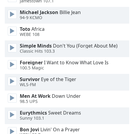
Jamestown 107.1
of
dialog
Michael Jackson
Billie Jean
window.
94-9 KCMO
Escape
will
Toto
Africa
cancel
WEBE 108
and
Simple Minds
Don't You (Forget About Me)
close
Classic Hits 103.3
the
window.
Foreigner
I Want to Know What Love Is
100.5 Magic
Text
Survivor
Eye of the Tiger
Color
WLS-FM
Men At Work
Down Under
Opacity
98.5 UPS
Eurythmics
Sweet Dreams
Text
Sunny 103.1
Background
Color
Bon Jovi
Livin' On a Prayer