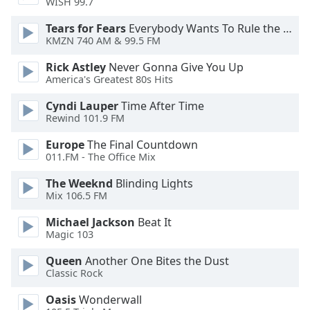
WISH 99.7
Opacity
Tears for Fears
Everybody Wants To Rule the World
KMZN 740 AM & 99.5 FM
Rick Astley
Never Gonna Give You Up
Caption
America's Greatest 80s Hits
Area
Background
Cyndi Lauper
Time After Time
Color
Rewind 101.9 FM
Europe
The Final Countdown
Opacity
011.FM - The Office Mix
The Weeknd
Blinding Lights
Font
Mix 106.5 FM
Size
Michael Jackson
Beat It
Magic 103
Text
Queen
Another One Bites the Dust
Edge
Classic Rock
Style
Oasis
Wonderwall