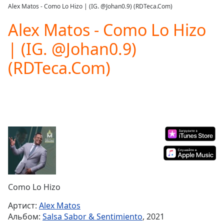
loading.
Alex Matos - Como Lo Hizo | (IG. @Johan0.9) (RDTeca.Com)
Play
Video
Alex Matos - Como Lo Hizo
Play
| (IG. @Johan0.9)
Skip
Backward
(RDTeca.Com)
Skip
Forward
Mute
Current
Time
0:00
/
Duration
-:-
Loaded
:
0.00%
Stream
Type
LIVE
Seek to
Como Lo Hizo
live,
currently
Артист:
Alex Matos
behind
live
LIVE
Альбом:
Salsa Sabor & Sentimiento
, 2021