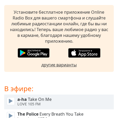
subtitles
settings
Установите бесплатное приложение Online
dialog
Radio Box для вашего смартфона и слушайте
subtitles
любимые радиостанции онлайн, где бы вы ни
off
,
находились! Теперь ваше любимое радио у вас
selected
в кармане, благодаря нашему удобному
приложению.
Audio
Track
Picture-
in-
другие варианты
Picture
Fullscreen
This
is
В эфире:
a
modal
a-ha
Take On Me
window.
LOVE 105 FM
Beginning
The Police
Every Breath You Take