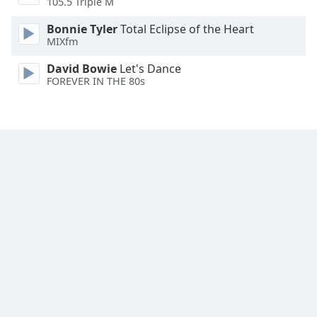
105.5 Triple M
Font
Family
Bonnie Tyler
Total Eclipse of the Heart
MIXfm
David Bowie
Let's Dance
Reset
FOREVER IN THE 80s
Done
Close
Modal
Dialog
End
of
dialog
window.