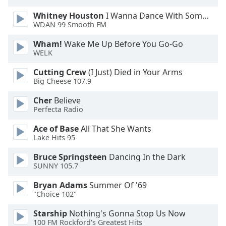
Whitney Houston
I Wanna Dance With Somebody
Opacity
WDAN 99 Smooth FM
Wham!
Wake Me Up Before You Go-Go
Caption
WELK
Area
Background
Cutting Crew
(I Just) Died in Your Arms
Big Cheese 107.9
Color
Cher
Believe
Perfecta Radio
Opacity
Ace of Base
All That She Wants
Lake Hits 95
Font
Size
Bruce Springsteen
Dancing In the Dark
SUNNY 105.7
Text
Bryan Adams
Summer Of '69
Edge
"Choice 102"
Style
Starship
Nothing's Gonna Stop Us Now
100 FM Rockford's Greatest Hits