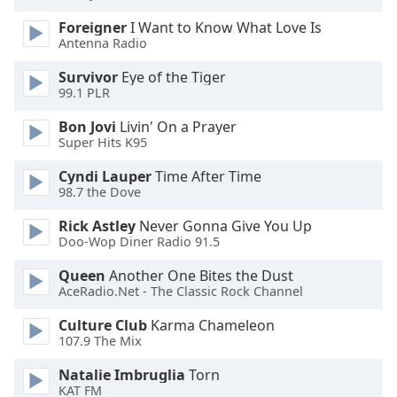
of
dialog
Foreigner
I Want to Know What Love Is
window.
Antenna Radio
Escape
Survivor
Eye of the Tiger
will
99.1 PLR
cancel
and
Bon Jovi
Livin' On a Prayer
close
Super Hits K95
the
Cyndi Lauper
Time After Time
window.
98.7 the Dove
Text
Rick Astley
Never Gonna Give You Up
Color
Doo-Wop Diner Radio 91.5
Queen
Another One Bites the Dust
Opacity
AceRadio.Net - The Classic Rock Channel
Culture Club
Karma Chameleon
107.9 The Mix
Text
Background
Natalie Imbruglia
Torn
Color
KAT FM