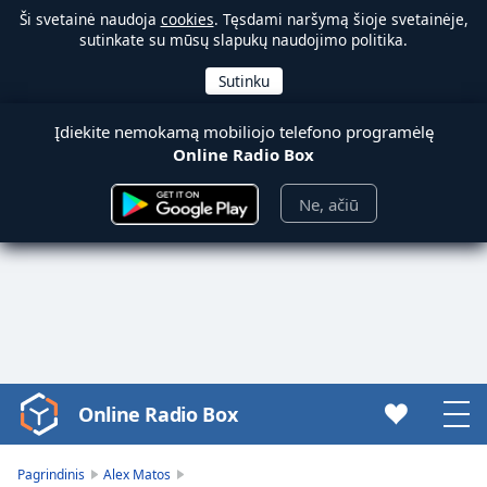
Ši svetainė naudoja
cookies
. Tęsdami naršymą šioje svetainėje,
sutinkate su mūsų slapukų naudojimo politika.
Įdiekite nemokamą mobiliojo telefono programėlę
Online Radio Box
Ne, ačiū
Online Radio Box
Video
Player
is
Pagrindinis
Alex Matos