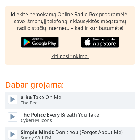
subtitles
settings
Įdiekite nemokamą Online Radio Box programėlė į
dialog
savo išmanųjį telefoną ir klausykitės mėgstamų
subtitles
radijo stočių internetu – kad ir kur būtumėte!
off
,
selected
Audio
kiti pasirinkimai
Track
Picture-
in-
Picture
Dabar grojama:
Fullscreen
This
a-ha
Take On Me
is
The Bee
a
modal
The Police
Every Breath You Take
window.
CyberFM Icons
Simple Minds
Don't You (Forget About Me)
Beginning
Sunny 98.1 FM