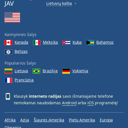
JAV
Lietuvių kalba
Kaimyninės šalys
Kanada
Meksika
Kuba
Bahamos
Belizas
Populiarios šalys
Lietuva
Brazilija
Vokietija
Prancūzija
Klausyk
interneto radijas
savo išmaniajame telefone
nemokamai naudodamas
Android
arba
iOS
programėlę!
Afrika
Azija
Šiaurės Amerika
Pietų Amerika
Europa
Okeanija