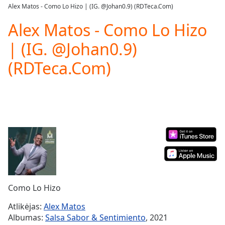
loading.
Alex Matos - Como Lo Hizo | (IG. @Johan0.9) (RDTeca.Com)
Play
Video
Alex Matos - Como Lo Hizo
Play
| (IG. @Johan0.9)
Skip
Backward
(RDTeca.Com)
Skip
Forward
Mute
Current
Time
0:00
/
Duration
-:-
Loaded
:
0.00%
Stream
Type
LIVE
Seek to
Como Lo Hizo
live,
currently
Atlikėjas:
Alex Matos
behind
live
LIVE
Albumas:
Salsa Sabor & Sentimiento
, 2021