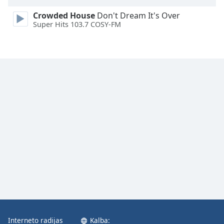
Font
Crowded House
Don't Dream It's Over
Family
Super Hits 103.7 COSY-FM
Reset
Done
Close
Modal
Dialog
End
of
dialog
window.
Interneto radijas
Kalba: