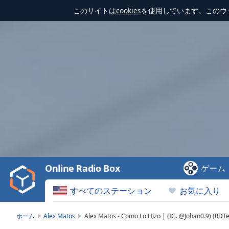
このサイトは
cookies
を使用しています。このウ
Video
Player
is
loading.
Play
Video
Online Radio Box
ゲーム
Play
Skip
すべてのステーション
お気に入り
Backward
Skip
Forward
ホーム
Alex Matos
Alex Matos - Como Lo Hizo | (IG. @Johan0.9) (RDT
Mute