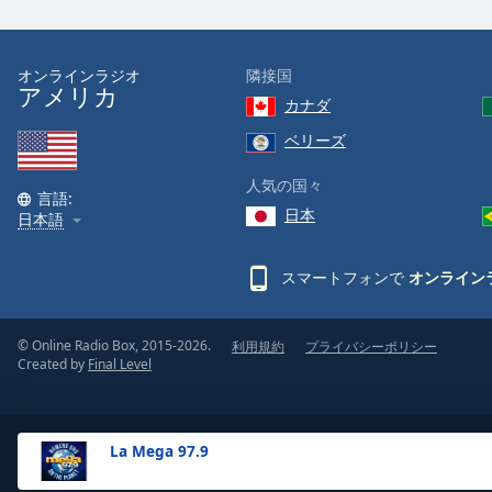
the
window.
オンラインラジオ
隣接国
アメリカ
Text
カナダ
Color
ベリーズ
Opacity
人気の国々
言語:
日本
日本語
Text
Background
スマートフォンで
オンライン
Color
© Online Radio Box, 2015-2026.
利用規約
プライバシーポリシー
Opacity
Created by
Final Level
Caption
Area
La Mega 97.9
Background