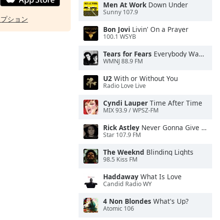
Men At Work
Down Under
Sunny 107.9
オプション
Bon Jovi
Livin' On a Prayer
100.1 WSYB
Tears for Fears
Everybody Wants To Rule the World
WMNJ 88.9 FM
U2
With or Without You
Radio Love Live
Cyndi Lauper
Time After Time
MIX 93.9 / WPSZ-FM
Rick Astley
Never Gonna Give You Up
Star 107.9 FM
The Weeknd
Blinding Lights
98.5 Kiss FM
Haddaway
What Is Love
Candid Radio WY
4 Non Blondes
What's Up?
Atomic 106