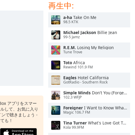
再生中:
a-ha
Take On Me
98.5 KTK
Michael Jackson
Billie Jean
99-5 Jamz
R.E.M.
Losing My Religion
Tune Trove
Toto
Africa
Rewind 101.9 FM
Eagles
Hotel California
GotRadio - Southern Rock
Simple Minds
Don't You (Forget About Me)
102.3 WFJP
o Box アプリをスマー
Foreigner
I Want to Know What Love Is
ールして、お気に入り
Magic 106.7 FM
ンで聴きましょう -
いても！
Tina Turner
What's Love Got To Do With It
Kola 99.9FM