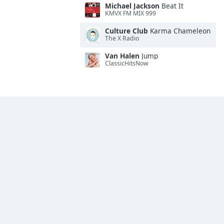
Michael Jackson
Beat It
KMVX FM MIX 999
Culture Club
Karma Chameleon
The X Radio
Van Halen
Jump
ClassicHitsNow