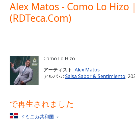
Current
Alex Matos - Como Lo Hizo |
Time
0:00
(RDTeca.Com)
/
Duration
-:-
Loaded
:
0.00%
0:00
Stream
Type
LIVE
Como Lo Hizo
Seek to
live,
アーティスト:
Alex Matos
currently
アルバム:
Salsa Sabor & Sentimiento
, 20
behind
live
LIVE
Remaining
Time
-
-:-
で再生されました
1x
ドミニカ共和国
Playback
Rate