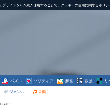
ェブサイトを引き続き使用することで、クッキーの使用に関するポリシ
パズル
ソリティア
麻雀
数独
リ
ジャンル
音楽
eca.Com)