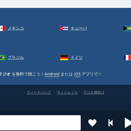
メキシコ
キューバ
ブラジル
ドイツ
ラジオ
を無料で聴こう！
Android
または
iOS
アプリで！
フィードバック
ウィジェット
ラジオ局向け