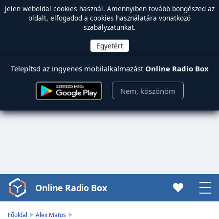
Jelen weboldal
cookies
használ. Amennyiben tovább böngészed az
oldalt, elfogadod a cookies használatára vonatkozó
szabályzatunkat.
Telepítsd az ingyenes mobilalkalmazást
Online Radio Box
Nem, köszönöm
Online Radio Box
Video
Player
is
Főoldal
Alex Matos