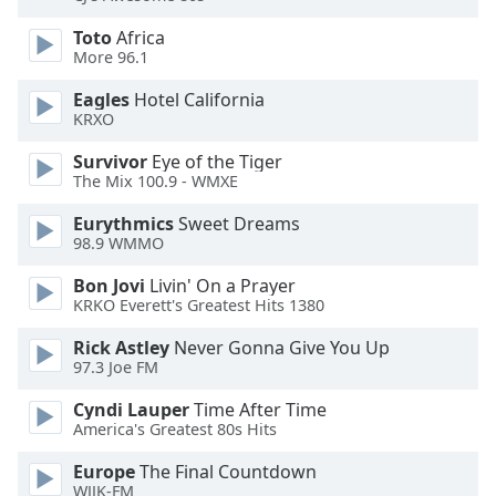
of
dialog
Toto
Africa
window.
More 96.1
Escape
Eagles
Hotel California
will
KRXO
cancel
and
Survivor
Eye of the Tiger
close
The Mix 100.9 - WMXE
the
Eurythmics
Sweet Dreams
window.
98.9 WMMO
Text
Bon Jovi
Livin' On a Prayer
Color
KRKO Everett's Greatest Hits 1380
Rick Astley
Never Gonna Give You Up
Opacity
97.3 Joe FM
Cyndi Lauper
Time After Time
America's Greatest 80s Hits
Text
Background
Europe
The Final Countdown
Color
WJJK-FM