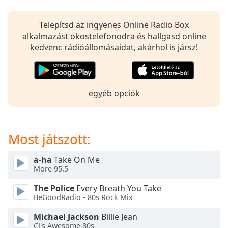
opens
subtitles
settings
Telepítsd az ingyenes Online Radio Box
dialog
alkalmazást okostelefonodra és hallgasd online
subtitles
kedvenc rádióállomásaidat, akárhol is jársz!
off
,
selected
Audio
egyéb opciók
Track
Picture-
in-
Picture
Most játszott:
Fullscreen
This
a-ha
Take On Me
is
More 95.5
a
modal
The Police
Every Breath You Take
window.
BeGoodRadio - 80s Rock Mix
Michael Jackson
Billie Jean
Beginning
CJ's Awesome 80s