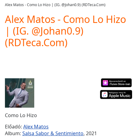
loading.
Alex Matos - Como Lo Hizo | (IG. @Johan0.9) (RDTeca.Com)
Play
Video
Alex Matos - Como Lo Hizo
Play
| (IG. @Johan0.9)
Skip
Backward
(RDTeca.Com)
Skip
Forward
Mute
Current
Time
0:00
/
Duration
-:-
Loaded
:
0.00%
Stream
Type
LIVE
Seek to
Como Lo Hizo
live,
currently
Előadó:
Alex Matos
behind
live
LIVE
Album:
Salsa Sabor & Sentimiento
, 2021