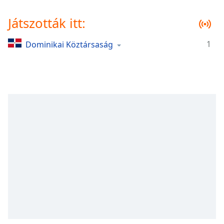
Remaining
Time
-
Játszották itt:
-:-
1
Dominikai Köztársaság
1x
Playback
Rate
Chapters
Chapters
Descriptions
descriptions
off
,
selected
Subtitles
subtitles
settings
,