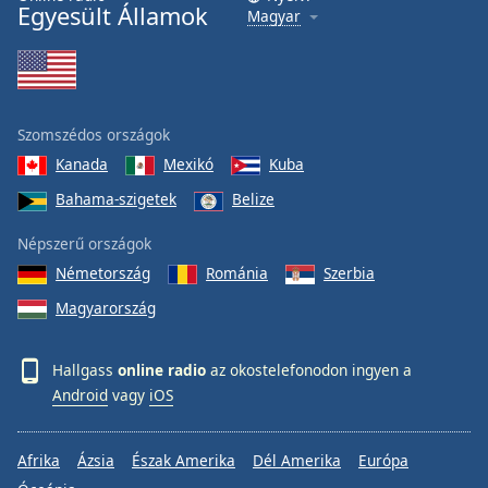
Egyesült Államok
Magyar
Szomszédos országok
Kanada
Mexikó
Kuba
Bahama-szigetek
Belize
Népszerű országok
Németország
Románia
Szerbia
Magyarország
Hallgass
online radio
az okostelefonodon ingyen a
Android
vagy
iOS
Afrika
Ázsia
Észak Amerika
Dél Amerika
Európa