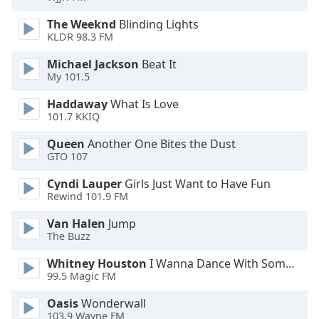
The Weeknd
Blinding Lights
Opacity
KLDR 98.3 FM
Michael Jackson
Beat It
Caption
My 101.5
Area
Background
Haddaway
What Is Love
101.7 KKIQ
Color
Queen
Another One Bites the Dust
GTO 107
Opacity
Cyndi Lauper
Girls Just Want to Have Fun
Rewind 101.9 FM
Font
Size
Van Halen
Jump
The Buzz
Text
Whitney Houston
I Wanna Dance With Somebody
Edge
99.5 Magic FM
Style
Oasis
Wonderwall
103.9 Wayne FM