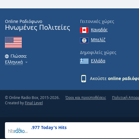
the
window.
Online Ραδιόφωνο
Γειτονικές χώρες
Ηνωμένες Πολιτείες
Text
Καναδάς
Color
Μπελίζ
Opacity
Δημοφιλείς χώρες
Γλώσσα:
Ελλάδα
Ελληνικά
Text
Background
Ακούστε
online ραδιό
Color
© Online Radio Box, 2015-2026.
Όροι και προϋποθέσεις
Πολιτική Απορ
Opacity
Created by
Final Level
Caption
Area
.977 Today's Hits
Background