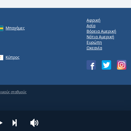
Αφρική
Ασία
Μπαχάμες
Βόρεια Αμερική
Νότια Αμερική
Ευρώπη
Ωκεανία
Κύπρος
νικούς σταθμούς