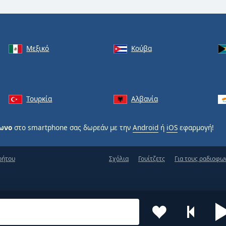
Μεξικό
Κούβα
Τουρκία
Αλβανία
φωνο
στο smartphone σας δωρεάν με την
Android
ή
iOS
εφαρμογή!
ρήτου
Σχόλια
Γουίτζετς
Για τους ραδιοφω