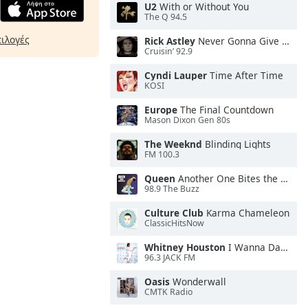
U2
With or Without You
The Q 94.5
πιλογές
Rick Astley
Never Gonna Give You Up
Cruisin’ 92.9
Cyndi Lauper
Time After Time
KOSI
Europe
The Final Countdown
Mason Dixon Gen 80s
The Weeknd
Blinding Lights
FM 100.3
Queen
Another One Bites the Dust
98.9 The Buzz
Culture Club
Karma Chameleon
ClassicHitsNow
Whitney Houston
I Wanna Dance With Somebody
96.3 JACK FM
Oasis
Wonderwall
CMTK Radio