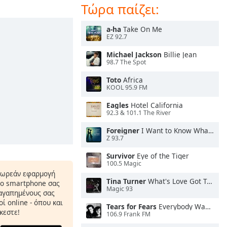
Τώρα παίζει:
a-ha
Take On Me
EZ 92.7
Michael Jackson
Billie Jean
98.7 The Spot
Toto
Africa
KOOL 95.9 FM
Eagles
Hotel California
92.3 & 101.1 The River
Foreigner
I Want to Know What Love Is
Z 93.7
Survivor
Eye of the Tiger
100.5 Magic
δωρεάν εφαρμογή
Tina Turner
What's Love Got To Do With It
το smartphone σας
Magic 93
 αγαπημένους σας
ί online - όπου και
Tears for Fears
Everybody Wants To Rule the World
κεστε!
106.9 Frank FM