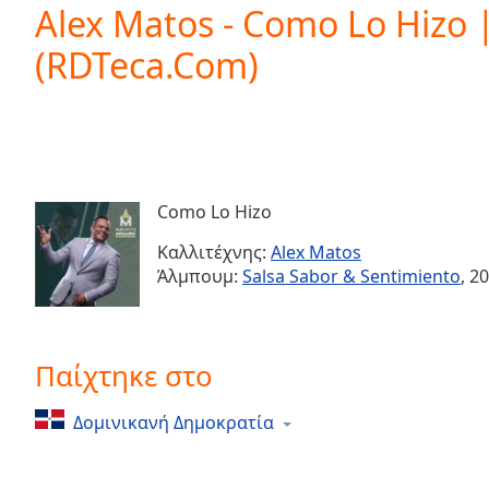
Current
Alex Matos - Como Lo Hizo |
Time
0:00
(RDTeca.Com)
/
Duration
-:-
Loaded
:
0.00%
0:00
Stream
Type
LIVE
Como Lo Hizo
Seek to
live,
Καλλιτέχνης:
Alex Matos
currently
Άλμπουμ:
Salsa Sabor & Sentimiento
, 2
behind
live
LIVE
Remaining
Time
-
-:-
Παίχτηκε στο
1x
Δομινικανή Δημοκρατία
Playback
Rate