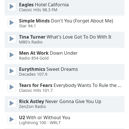
Beginning
Eagles
Hotel California
of
Classic Hits 98.3 FM
dialog
window.
Simple Minds
Don't You (Forget About Me)
Escape
Star 94.1
will
Tina Turner
What's Love Got To Do With It
cancel
M80's Radio
and
close
Men At Work
Down Under
the
Radio 854 Gold
window.
Eurythmics
Sweet Dreams
Decades 107.9
Text
Color
Tears for Fears
Everybody Wants To Rule the World
Classic Hits 101.7
Opacity
Rick Astley
Never Gonna Give You Up
ZenZon Radio
Text
U2
With or Without You
Lightning 100 - WRLT
Background