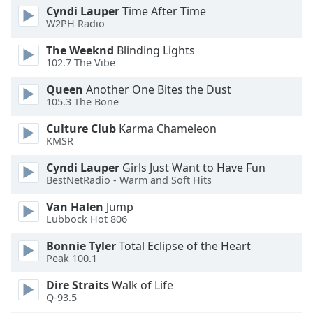
Color
Cyndi Lauper
Time After Time
W2PH Radio
Opacity
The Weeknd
Blinding Lights
102.7 The Vibe
Caption
Queen
Another One Bites the Dust
Area
105.3 The Bone
Background
Color
Culture Club
Karma Chameleon
KMSR
Cyndi Lauper
Girls Just Want to Have Fun
Opacity
BestNetRadio - Warm and Soft Hits
Van Halen
Jump
Font
Lubbock Hot 806
Size
Bonnie Tyler
Total Eclipse of the Heart
Peak 100.1
Text
Edge
Dire Straits
Walk of Life
Style
Q-93.5