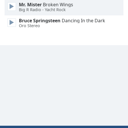
Mr. Mister
Broken Wings
Font
Big R Radio - Yacht Rock
Family
Bruce Springsteen
Dancing In the Dark
Oro Stereo
Reset
Done
Close
Modal
Dialog
End
of
dialog
window.