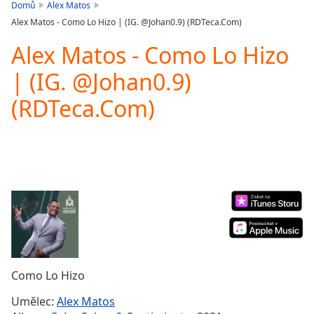
is
Domů
Alex Matos
loading.
Alex Matos - Como Lo Hizo | (IG. @Johan0.9) (RDTeca.Com)
Play
Video
Alex Matos - Como Lo Hizo
Play
| (IG. @Johan0.9)
Skip
Backward
(RDTeca.Com)
Skip
Forward
Mute
Current
Time
0:00
/
Duration
-:-
Loaded
:
0.00%
Stream
Type
LIVE
Seek to
Como Lo Hizo
live,
currently
Umělec:
Alex Matos
behind
live
LIVE