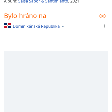
Album:
Salsa Sabor & Sentimiento
, 2021
Remaining
Time
-
Bylo hráno na
-:-
1
Dominikánská Republika
1x
Playback
Rate
Chapters
Chapters
Descriptions
descriptions
off
,
selected
Subtitles
subtitles
settings
,