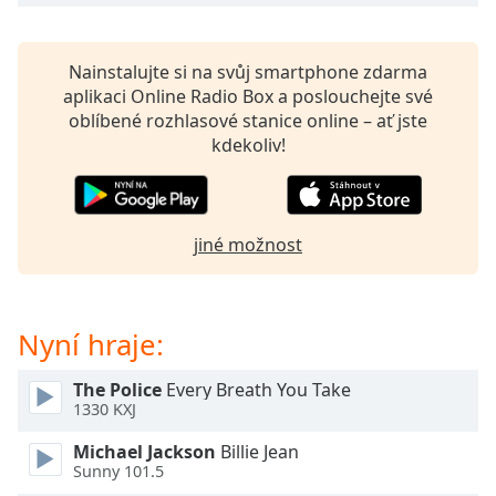
opens
subtitles
settings
Nainstalujte si na svůj smartphone zdarma
dialog
aplikaci Online Radio Box a poslouchejte své
subtitles
oblíbené rozhlasové stanice online – ať jste
off
,
kdekoliv!
selected
Audio
Track
jiné možnost
Picture-
in-
Picture
Fullscreen
Nyní hraje:
This
is
The Police
Every Breath You Take
a
1330 KXJ
modal
window.
Michael Jackson
Billie Jean
Sunny 101.5