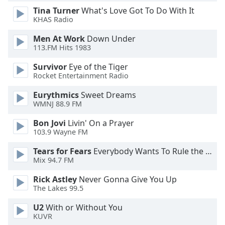
dialog
Tina Turner
What's Love Got To Do With It
window.
KHAS Radio
Escape
will
Men At Work
Down Under
113.FM Hits 1983
cancel
and
Survivor
Eye of the Tiger
close
Rocket Entertainment Radio
the
window.
Eurythmics
Sweet Dreams
WMNJ 88.9 FM
Text
Bon Jovi
Livin' On a Prayer
Color
103.9 Wayne FM
Tears for Fears
Everybody Wants To Rule the World
Opacity
Mix 94.7 FM
Rick Astley
Never Gonna Give You Up
Text
The Lakes 99.5
Background
U2
With or Without You
Color
KUVR