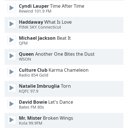
Cyndi Lauper
Time After Time
Opacity
Rewind 101.9 FM
Haddaway
What Is Love
Caption
PINK SKY Connecticut
Area
Background
Michael Jackson
Beat It
Color
QFM
Queen
Another One Bites the Dust
Opacity
WSON
Culture Club
Karma Chameleon
Radio 854 Gold
Font
Size
Natalie Imbruglia
Torn
KQFC 97.9
Text
David Bowie
Let's Dance
Edge
Bates FM 80s
Style
Mr. Mister
Broken Wings
Kola 99.9FM
Font