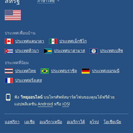
สหรัฐ
ภาษาไทย
ประเทศเพื่อนบ้าน
ประเทศแคนาดา
ประเทศเม็กซิโก
ประเทศคิวบา
ประเทศบาฮามาส
ประเทศเบลีซ
ประเทศที่นิยม
ประเทศไทย
ประเทศบราซิล
ประเทศเยอรมนี
ประเทศฝรั่งเศส
ฟัง
วิทยุออนไลน์
บนโทรศัพท์สมาร์ตโฟนของคุณได้ฟรีด้วย
แอปพลิเคชัน
Android
หรือ
iOS
!
แอฟริกา
เอเชีย
อเมริกาเหนือ
อเมริกาใต้
ยุโรป
โอเชียเนีย