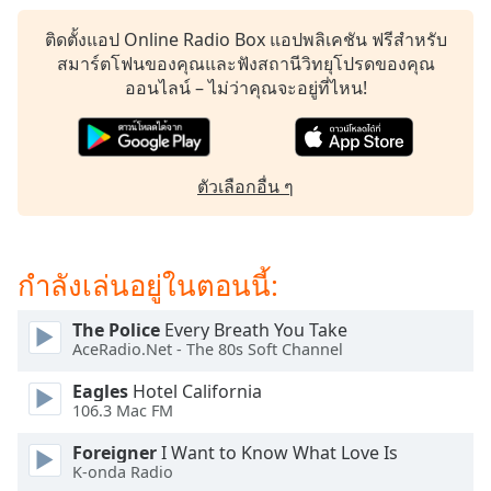
subtitles
settings
ติดตั้งแอป Online Radio Box แอปพลิเคชัน ฟรีสำหรับ
dialog
สมาร์ตโฟนของคุณและฟังสถานีวิทยุโปรดของคุณ
subtitles
ออนไลน์ – ไม่ว่าคุณจะอยู่ที่ไหน!
off
,
selected
Audio
ตัวเลือกอื่น ๆ
Track
Picture-
in-
Picture
กำลังเล่นอยู่ในตอนนี้:
Fullscreen
This
The Police
Every Breath You Take
is
AceRadio.Net - The 80s Soft Channel
a
modal
Eagles
Hotel California
window.
106.3 Mac FM
Foreigner
I Want to Know What Love Is
Beginning
K-onda Radio
of