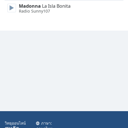
Family
Madonna
La Isla Bonita
Radio Sunny107
Reset
Done
Close
Modal
Dialog
End
of
dialog
window.
วิทยุออนไลน์
ภาษา: