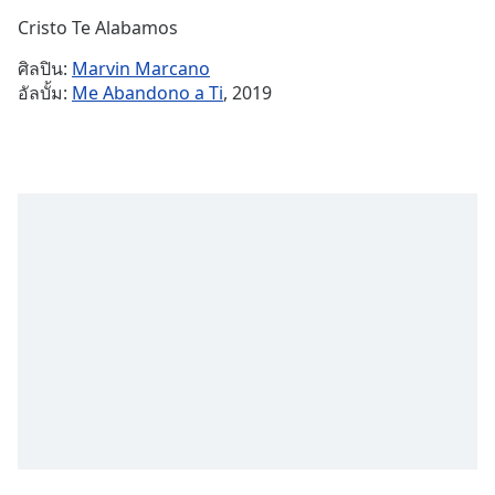
Time
-
Cristo Te Alabamos
-:-
ศิลปิน:
Marvin Marcano
1x
อัลบั้ม:
Me Abandono a Ti
, 2019
Playback
Rate
Chapters
Chapters
Descriptions
descriptions
off
,
selected
Subtitles
subtitles
settings
,
opens