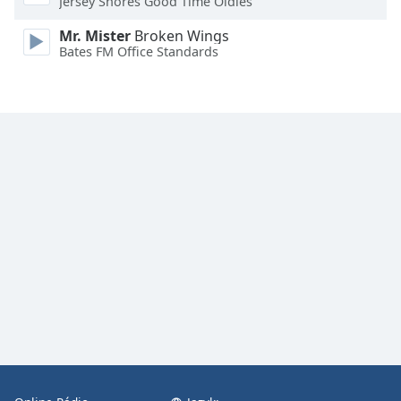
Jersey Shores Good Time Oldies
Font
Family
Mr. Mister
Broken Wings
Bates FM Office Standards
Reset
Done
Close
Modal
Dialog
End
of
dialog
window.