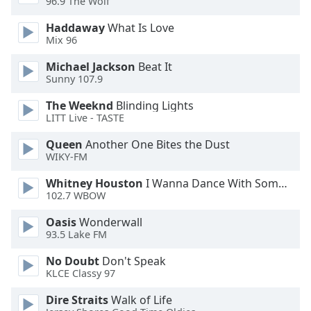
96.9 The Wolf
Haddaway
What Is Love
Opacity
Mix 96
Michael Jackson
Beat It
Caption
Sunny 107.9
Area
Background
The Weeknd
Blinding Lights
Color
LITT Live - TASTE
Queen
Another One Bites the Dust
Opacity
WIKY-FM
Whitney Houston
I Wanna Dance With Somebody
102.7 WBOW
Font
Size
Oasis
Wonderwall
93.5 Lake FM
Text
No Doubt
Don't Speak
Edge
KLCE Classy 97
Style
Dire Straits
Walk of Life