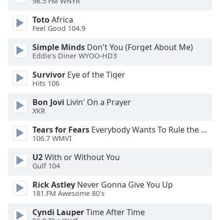
98.5 FM WNYR
of
dialog
Toto
Africa
window.
Feel Good 104.9
Escape
will
Simple Minds
Don't You (Forget About Me)
Eddie's Diner WYOO-HD3
cancel
and
Survivor
Eye of the Tiger
close
Hits 106
the
window.
Bon Jovi
Livin' On a Prayer
XKR
Text
Tears for Fears
Everybody Wants To Rule the World
Color
106.7 WMVI
U2
With or Without You
Opacity
Gulf 104
Rick Astley
Never Gonna Give You Up
Text
181.FM Awesome 80's
Background
Cyndi Lauper
Time After Time
Color