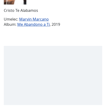
Remaining
Time
-
Cristo Te Alabamos
-:-
Umelec:
Marvin Marcano
1x
Album:
Me Abandono a Ti
, 2019
Playback
Rate
Chapters
Chapters
Descriptions
descriptions
off
,
selected
Subtitles
subtitles
settings
,