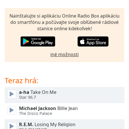
opens
subtitles
settings
Nainštalujte si aplikáciu Online Radio Box aplikáciu
dialog
do smartfónu a počúvajte svoje obľúbené rádiové
subtitles
stanice online kdekoľvek!
off
,
selected
Audio
iné možnosti
Track
Picture-
in-
Picture
Teraz hrá:
Fullscreen
This
a-ha
Take On Me
is
Star 96.7
a
modal
Michael Jackson
Billie Jean
window.
The Disco Palace
R.E.M.
Losing My Religion
Beginning