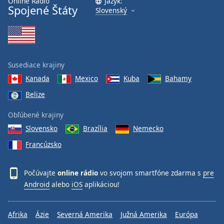
Online Rádio
Jazyk:
Spojené Štáty
Slovenský
Susediace krajiny
Kanada
Mexico
Kuba
Bahamy
Belize
Obľúbené krajiny
Slovensko
Brazília
Nemecko
Francúzsko
Počúvajte
online rádio
vo svojom smartfóne zdarma s
pre
Android
alebo
iOS
aplikáciou!
Afrika
Ázie
Severná Amerika
Južná Amerika
Európa