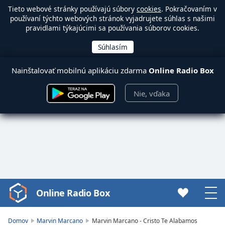
Tieto webové stránky používajú súbory
cookies
. Pokračovaním v
používaní týchto webových stránok vyjadrujete súhlas s našimi
pravidlami týkajúcimi sa používania súborov cookies.
Nainštalovať mobilnú aplikáciu zdarma
Online Radio Box
Nie, vďaka
Online Radio Box
Video
Player
is
Domov
Marvin Marcano
Marvin Marcano - Cristo Te Alabamos