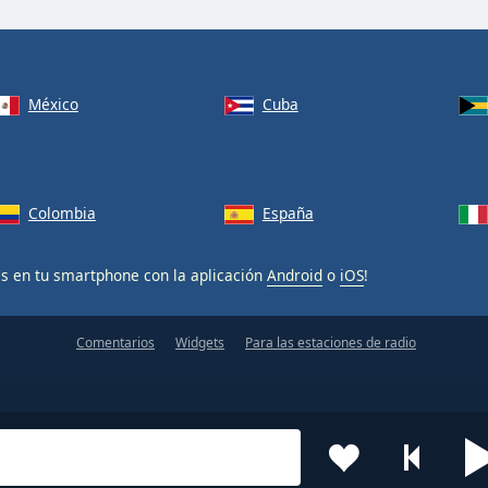
México
Cuba
Colombia
España
is en tu smartphone con la aplicación
Android
o
iOS
!
Comentarios
Widgets
Para las estaciones de radio