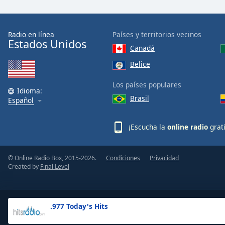
the
window.
Radio en línea
Países y territorios vecinos
Estados Unidos
Text
Canadá
Color
Belice
Opacity
Los países populares
Idioma:
Brasil
Español
Text
Background
¡Escucha la
online radio
grat
Color
© Online Radio Box, 2015-2026.
Condiciones
Privacidad
Opacity
Created by
Final Level
Caption
Area
.977 Today's Hits
Background