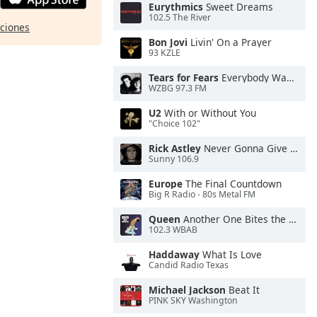
Eurythmics
Sweet Dreams
102.5 The River
pciones
Bon Jovi
Livin' On a Prayer
93 KZLE
Tears for Fears
Everybody Wants To Rule the World
WZBG 97.3 FM
U2
With or Without You
"Choice 102"
Rick Astley
Never Gonna Give You Up
Sunny 106.9
Europe
The Final Countdown
Big R Radio - 80s Metal FM
Queen
Another One Bites the Dust
102.3 WBAB
Haddaway
What Is Love
Candid Radio Texas
Michael Jackson
Beat It
PINK SKY Washington