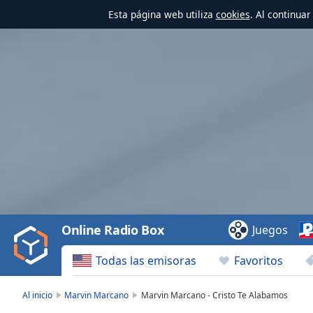
Esta página web utiliza
cookies
. Al continua
Video
Player
is
loading.
Play
Video
Online Radio Box
Juegos
Play
Skip
Todas las emisoras
Favoritos
Backward
Skip
Forward
Al inicio
Marvin Marcano
Marvin Marcano - Cristo Te Alabamos
Mute