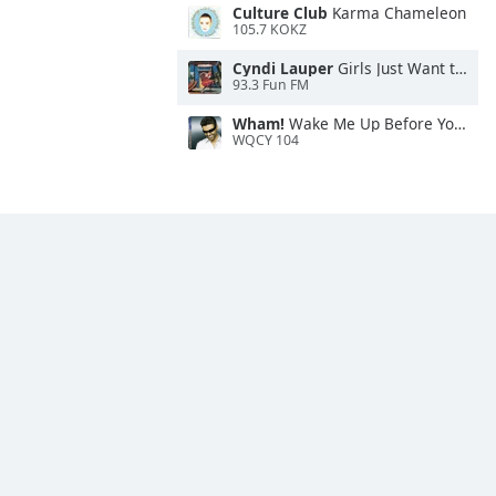
Culture Club
Karma Chameleon
105.7 KOKZ
Cyndi Lauper
Girls Just Want to Have Fun
93.3 Fun FM
Wham!
Wake Me Up Before You Go-Go
WQCY 104