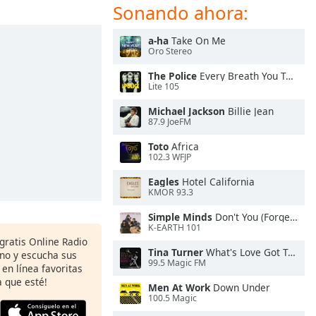
Sonando ahora:
a-ha
Take On Me
Oro Stereo
The Police
Every Breath You Take
Lite 105
Michael Jackson
Billie Jean
87.9 JoeFM
Toto
Africa
102.3 WFJP
Eagles
Hotel California
KMOR 93.3
Simple Minds
Don't You (Forget About Me)
K-EARTH 101
 gratis Online Radio
Tina Turner
What's Love Got To Do With It
ono y escucha sus
99.5 Magic FM
 en línea favoritas
 que esté!
Men At Work
Down Under
100.5 Magic