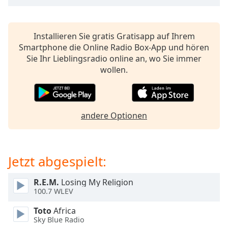
opens
subtitles
settings
Installieren Sie gratis Gratisapp auf Ihrem
dialog
Smartphone die Online Radio Box-App und hören
subtitles
Sie Ihr Lieblingsradio online an, wo Sie immer
off
,
wollen.
selected
Audio
Track
andere Optionen
Picture-
in-
Picture
Fullscreen
Jetzt abgespielt:
This
is
R.E.M.
Losing My Religion
a
100.7 WLEV
modal
window.
Toto
Africa
Sky Blue Radio