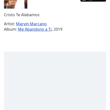
Remaining
Time
-
Cristo Te Alabamos
-:-
Artist:
Marvin Marcano
1x
Album:
Me Abandono a Ti
, 2019
Playback
Rate
Chapters
Chapters
Descriptions
descriptions
off
,
selected
Subtitles
subtitles
settings
,