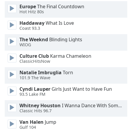
Color
Europe
The Final Countdown
Hot Hitz 80s
Opacity
Haddaway
What Is Love
Coast 93.3
Caption
The Weeknd
Blinding Lights
Area
WIOG
Background
Color
Culture Club
Karma Chameleon
ClassicHitsNow
Opacity
Natalie Imbruglia
Torn
101.9 The Wave
Font
Cyndi Lauper
Girls Just Want to Have Fun
93.5 Lake FM
Size
Whitney Houston
I Wanna Dance With Somebody
Classic Hits 96.7
Text
Edge
Van Halen
Jump
Style
Gulf 104