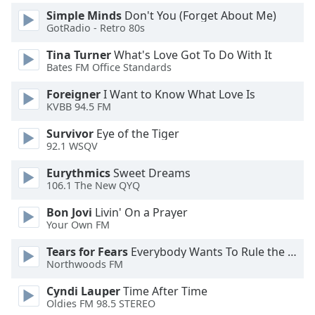
Beginning
Simple Minds
Don't You (Forget About Me)
of
GotRadio - Retro 80s
dialog
window.
Tina Turner
What's Love Got To Do With It
Escape
Bates FM Office Standards
will
cancel
Foreigner
I Want to Know What Love Is
KVBB 94.5 FM
and
close
Survivor
Eye of the Tiger
the
92.1 WSQV
window.
Eurythmics
Sweet Dreams
106.1 The New QYQ
Text
Color
Bon Jovi
Livin' On a Prayer
Your Own FM
Opacity
Tears for Fears
Everybody Wants To Rule the World
Northwoods FM
Text
Cyndi Lauper
Time After Time
Background
Oldies FM 98.5 STEREO