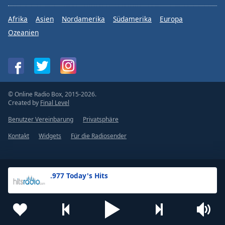
Afrika
Asien
Nordamerika
Südamerika
Europa
Ozeanien
© Online Radio Box, 2015-2026.
Created by
Final Level
Benutzer Vereinbarung
Privatsphäre
Kontakt
Widgets
Für die Radiosender
.977 Today's Hits