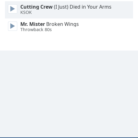
Cutting Crew
(I Just) Died in Your Arms
Font
KSOK
Family
Mr. Mister
Broken Wings
Throwback 80s
Reset
Done
Close
Modal
Dialog
End
of
dialog
window.