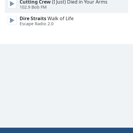
Cutting Crew
(I Just) Died in Your Arms
Family
102.9 Bob FM
Dire Straits
Walk of Life
Escape Radio 2.0
Reset
Done
Close
Modal
Dialog
End
of
dialog
window.