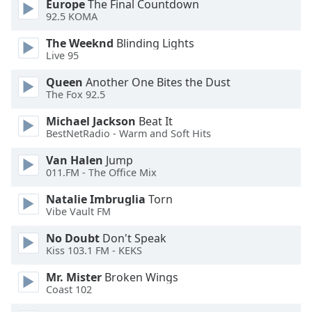
Europe
The Final Countdown
Opacity
92.5 KOMA
The Weeknd
Blinding Lights
Live 95
Caption
Area
Queen
Another One Bites the Dust
Background
The Fox 92.5
Color
Michael Jackson
Beat It
BestNetRadio - Warm and Soft Hits
Opacity
Van Halen
Jump
011.FM - The Office Mix
Font
Natalie Imbruglia
Torn
Size
Vibe Vault FM
No Doubt
Don't Speak
Text
Kiss 103.1 FM - KEKS
Edge
Style
Mr. Mister
Broken Wings
Coast 102
Font