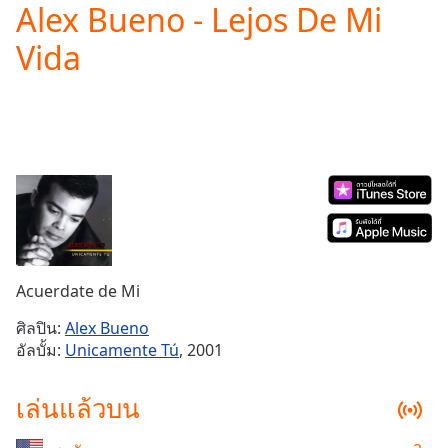
Alex Bueno - Lejos De Mi
Play
Video
Vida
Play
Skip
Backward
Skip
Forward
Mute
Current
Time
0:00
/
Duration
-:-
Loaded
:
0.00%
Acuerdate de Mi
Stream
Type
LIVE
ศิลปิน:
Alex Bueno
อัลบั้ม:
Unicamente Tú
, 2001
Seek to
live,
currently
behind
เล่นแล้วบน
live
LIVE
Remaining