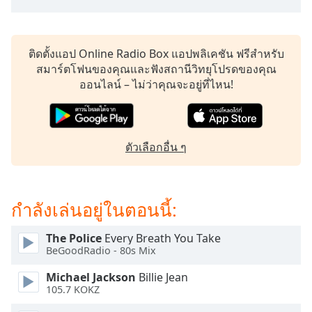
subtitles
settings
dialog
subtitles
ติดตั้งแอป Online Radio Box แอปพลิเคชัน ฟรีสำหรับ
off
,
สมาร์ตโฟนของคุณและฟังสถานีวิทยุโปรดของคุณ
selected
ออนไลน์ – ไม่ว่าคุณจะอยู่ที่ไหน!
Audio
Track
Picture-
ตัวเลือกอื่น ๆ
in-
Picture
Fullscreen
This
กำลังเล่นอยู่ในตอนนี้:
is
a
The Police
Every Breath You Take
modal
BeGoodRadio - 80s Mix
window.
Michael Jackson
Billie Jean
Beginning
105.7 KOKZ
of