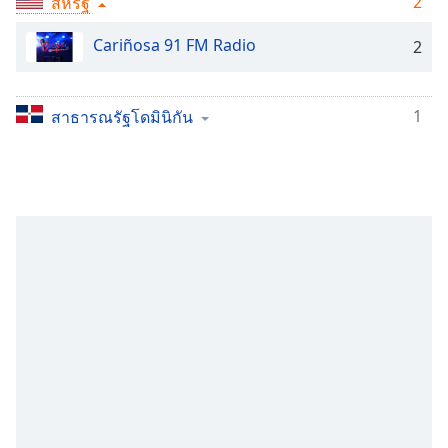
2
สหรัฐ
Time
-
-:-
Cariñosa 91 FM Radio
2
1x
Playback
Rate
1
สาธารณรัฐโดมินิกัน
Chapters
Chapters
Descriptions
descriptions
off
,
selected
Subtitles
subtitles
settings
,
opens