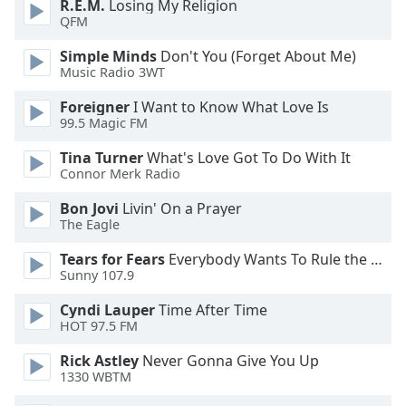
R.E.M.
Losing My Religion
dialog
QFM
window.
Escape
Simple Minds
Don't You (Forget About Me)
will
Music Radio 3WT
cancel
Foreigner
I Want to Know What Love Is
and
99.5 Magic FM
close
the
Tina Turner
What's Love Got To Do With It
window.
Connor Merk Radio
Bon Jovi
Livin' On a Prayer
Text
The Eagle
Color
Tears for Fears
Everybody Wants To Rule the World
Sunny 107.9
Opacity
Cyndi Lauper
Time After Time
HOT 97.5 FM
Text
Background
Rick Astley
Never Gonna Give You Up
Color
1330 WBTM