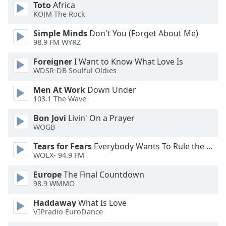
Color
Toto
Africa
KOJM The Rock
Opacity
Simple Minds
Don't You (Forget About Me)
98.9 FM WYRZ
Caption
Foreigner
I Want to Know What Love Is
Area
WDSR-DB Soulful Oldies
Background
Men At Work
Down Under
Color
103.1 The Wave
Bon Jovi
Livin' On a Prayer
Opacity
WOGB
Tears for Fears
Everybody Wants To Rule the World
Font
WOLX- 94.9 FM
Size
Europe
The Final Countdown
98.9 WMMO
Text
Edge
Haddaway
What Is Love
VIPradio EuroDance
Style