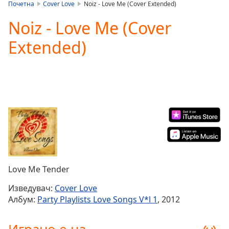
is
Почетна
Cover Love
Noiz - Love Me (Cover Extended)
loading.
Noiz - Love Me (Cover
Play
Video
Extended)
Play
Skip
Backward
Skip
Forward
Mute
Current
Time
0:00
/
Duration
-:-
Loaded
:
0.00%
Love Me Tender
Stream
Type
LIVE
Изведувач:
Cover Love
Seek to
Албум:
Party Playlists Love Songs V*l 1
, 2012
live,
currently
behind
live
LIVE