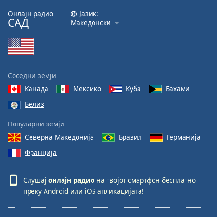
Онлајн радио
Јазик:
САД
Македонски
Соседни земји
Канада
Мексико
Куба
Бахами
Белиз
Популарни земји
Северна Македонија
Бразил
Германија
Франција
Слушај
онлајн радио
на твојот смартфон бесплатно
преку
Android
или
iOS
апликацијата!