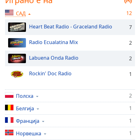
Играно е на
Remaining
Time
-
12
САД
-:-
Heart Beat Radio - Graceland Radio
7
1x
Playback
Radio Ecualatina Mix
2
Rate
Labuena Onda Radio
2
Chapters
Chapters
Rockin' Doc Radio
1
Descriptions
descriptions
2
Полска
off
,
selected
1
Белгија
Subtitles
1
Франција
subtitles
1
Норвешка
settings
,