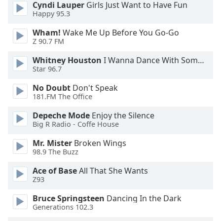
Cyndi Lauper
Girls Just Want to Have Fun
Happy 95.3
Font
Family
Wham!
Wake Me Up Before You Go-Go
Z 90.7 FM
Reset
Whitney Houston
I Wanna Dance With Somebody
Star 96.7
Done
Close
No Doubt
Don't Speak
Modal
Dialog
181.FM The Office
End
Depeche Mode
Enjoy the Silence
of
Big R Radio - Coffe House
dialog
window.
Mr. Mister
Broken Wings
98.9 The Buzz
Ace of Base
All That She Wants
Z93
Bruce Springsteen
Dancing In the Dark
Generations 102.3