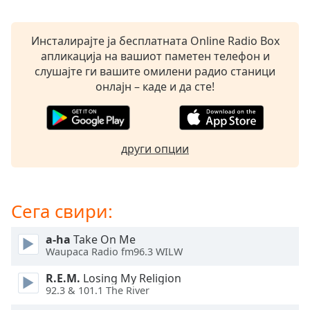
Beginning
of
dialog
Инсталирајте ја бесплатната Online Radio Box
window.
апликација на вашиот паметен телефон и
Escape
слушајте ги вашите омилени радио станици
will
онлајн – каде и да сте!
cancel
and
close
the
други опции
window.
Text
Color
Сега свири:
a-ha
Take On Me
Opacity
Waupaca Radio fm96.3 WILW
R.E.M.
Losing My Religion
Text
92.3 & 101.1 The River
Background