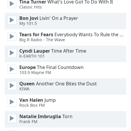
Tina Turner
What's Love Got To Do With It
Classic Hits
Font
Family
Bon Jovi
Livin' On a Prayer
My 101.5
Tears for Fears
Everybody Wants To Rule the World
Reset
Big R Radio - The Wave
Done
Close
Cyndi Lauper
Time After Time
Modal
K-EARTH 101
Dialog
End
Europe
The Final Countdown
of
103.9 Wayne FM
dialog
window.
Queen
Another One Bites the Dust
KIWA
Van Halen
Jump
Rock Box FM
Natalie Imbruglia
Torn
Frank FM