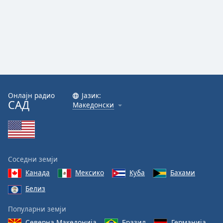
Онлајн радио
Јазик:
САД
Македонски
Соседни земји
Канада
Мексико
Куба
Бахами
Белиз
Популарни земји
Северна Македонија
Бразил
Германија