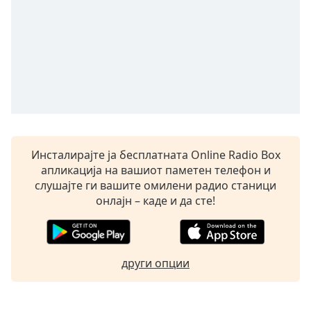
Beginning
of
dialog
window.
Escape
will
cancel
and
close
the
window.
Инсталирајте ја бесплатната Online Radio Box
апликација на вашиот паметен телефон и
слушајте ги вашите омилени радио станици
Text
онлајн – каде и да сте!
Color
Opacity
други опции
Text
Background