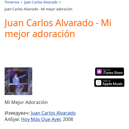
is
Почетна
Juan Carlos Alvarado
loading.
Juan Carlos Alvarado - Mi mejor adoración
Play
Video
Juan Carlos Alvarado - Mi
Play
mejor adoración
Skip
Backward
Skip
Forward
Mute
Current
Time
0:00
/
Duration
-:-
Loaded
:
0.00%
Stream
Mi Mejor Adoración
Type
LIVE
Seek to
Изведувач:
Juan Carlos Alvarado
live,
Албум:
Hoy Más Que Ayer
, 2008
currently
behind
live
LIVE