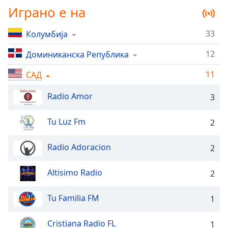
Играно е на
Remaining
Time
-
-:-
33
Колумбија
12
1x
Доминиканска Република
Playback
11
САД
Rate
Chapters
Radio Amor
3
Chapters
Tu Luz Fm
2
Descriptions
Radio Adoracion
2
descriptions
off
,
Altisimo Radio
2
selected
Subtitles
Tu Familia FM
1
subtitles
Cristiana Radio FL
1
settings
,