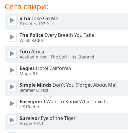
Color
Сега свири:
Opacity
a-ha
Take On Me
Decades 107.9
Caption
The Police
Every Breath You Take
WFSE Radio
Area
Background
Toto
Africa
Color
AceRadio.Net - The Soft Hits Channel
Eagles
Hotel California
Opacity
Magic 93
Simple Minds
Don't You (Forget About Me)
Font
Jammer Direct
Size
Foreigner
I Want to Know What Love Is
US1Radio
Text
Survivor
Eye of the Tiger
Edge
Arrow 107.1
Style