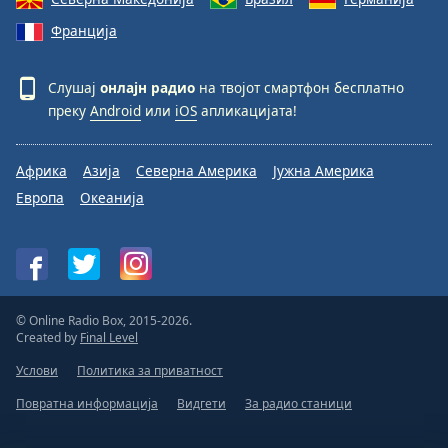
Франција
Слушај
онлајн радио
на твојот смартфон бесплатно
преку
Android
или
iOS
апликацијата!
Африка
Азија
Северна Америка
Јужна Америка
Европа
Океанија
© Online Radio Box, 2015-2026.
Created by
Final Level
Услови
Политика за приватност
Повратна информација
Видгети
За радио станици