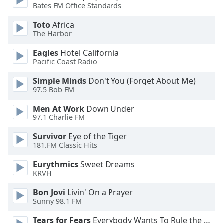
Bates FM Office Standards
Font
Family
Toto
Africa
The Harbor
Reset
Eagles
Hotel California
Done
Pacific Coast Radio
Close
Modal
Simple Minds
Don't You (Forget About Me)
Dialog
97.5 Bob FM
End
of
Men At Work
Down Under
97.1 Charlie FM
dialog
window.
Survivor
Eye of the Tiger
181.FM Classic Hits
Eurythmics
Sweet Dreams
KRVH
Bon Jovi
Livin' On a Prayer
Sunny 98.1 FM
Tears for Fears
Everybody Wants To Rule the World