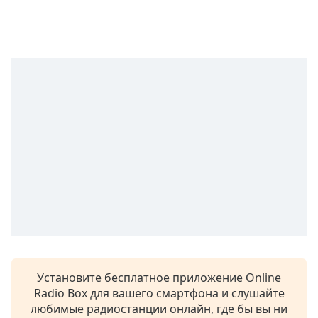
of
dialog
window.
Escape
will
cancel
and
close
the
window.
Text
Color
Opacity
Text
Установите бесплатное приложение Online
Background
Radio Box для вашего смартфона и слушайте
Color
любимые радиостанции онлайн, где бы вы ни