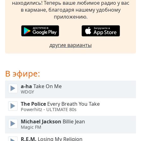
находились! Теперь ваше любимое радио у вас
в кармане, благодаря нашему удобному
Opacity
приложению.
Caption
Area
другие варианты
Background
Color
Opacity
В эфире:
a-ha
Take On Me
Font
WDGY
Size
The Police
Every Breath You Take
Powerhitz - ULTIMATE 80s
Text
Edge
Michael Jackson
Billie Jean
Magic FM
Style
R.E.M.
Losing My Religion