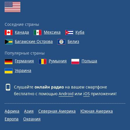
Соседние страны
Канада
Мексика
Куба
Багамские Острова
Белиз
Популярные страны
Германия
Румыния
Польша
Украина
Слушайте
онлайн радио
на вашем смартфоне
бесплатно с помощью
Android
или
iOS
приложения!
Африка
Азия
Северная Америка
Южная Америка
Европа
Океания