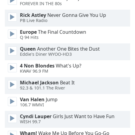
FOREVER IN THE 80s
Rick Astley
Never Gonna Give You Up
PB Live Radio
Europe
The Final Countdown
Q 94 Hits
Queen
Another One Bites the Dust
Eddie's Diner WYOO-HD3
4 Non Blondes
What's Up?
KWAV 96.9 FM
Michael Jackson
Beat It
92.3 & 101.1 The River
Van Halen
Jump
106.7 WMVI
Cyndi Lauper
Girls Just Want to Have Fun
WISH 99.7
Wham!
Wake Me Up Before You Go-Go