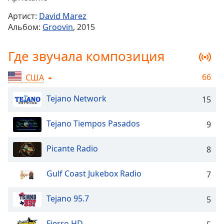
Remaining
Time
-
Артист:
David Marez
-:-
Альбом:
Groovin
, 2015
1x
Где звучала композиция
Playback
Rate
66
США
Chapters
Tejano Network
15
Chapters
Descriptions
Tejano Tiempos Pasados
9
descriptions
Picante Radio
8
off
,
selected
Gulf Coast Jukebox Radio
7
Subtitles
Tejano 95.7
5
subtitles
settings
,
opens
Fierro HD