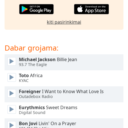
Opacity
kiti pasirinkimai
Caption
Area
Background
Dabar grojama:
Color
Michael Jackson
Billie Jean
Opacity
93.7 The Eagle
Toto
Africa
Font
KYAC
Size
Foreigner
I Want to Know What Love Is
Outadebox Radio
Text
Eurythmics
Sweet Dreams
Edge
Digital Sound
Style
Bon Jovi
Livin' On a Prayer