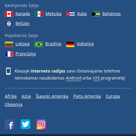
Kaimyninės šalys
Kanada
Meksika
Kuba
Bahamos
Belizas
Populiarios šalys
Lietuva
Brazilija
Vokietija
Prancūzija
Klausyk
interneto radijas
savo išmaniajame telefone
nemokamai naudodamas
Android
arba
iOS
programėlę!
Afrika
Azija
Šiaurės Amerika
Pietų Amerika
Europa
Okeanija