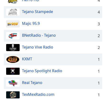
4
subtitles
settings
Tejano Stampede
4
dialog
subtitles
Majic 95.9
3
off
,
selected
BNetRadio - Tejano
2
Audio
Track
Tejano Vive Radio
2
Picture-
in-
KXMT
1
Picture
Fullscreen
This
Tejano Spotlight Radio
1
is
a
Real Tejano
1
modal
window.
TexMexRadio.com
1
Beginning