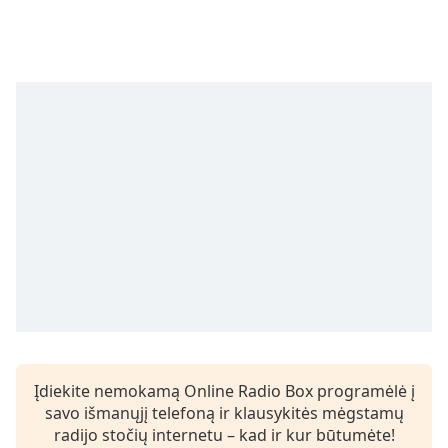
of
dialog
window.
Escape
will
cancel
and
close
the
window.
Text
Color
Opacity
Text
Įdiekite nemokamą Online Radio Box programėlė į
Background
savo išmanųjį telefoną ir klausykitės mėgstamų
Color
radijo stočių internetu – kad ir kur būtumėte!