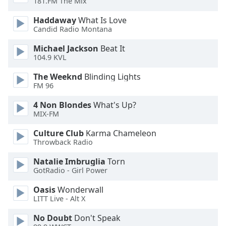
181.FM The Mix
Font
Family
Haddaway
What Is Love
Candid Radio Montana
Michael Jackson
Beat It
Reset
104.9 KVL
Done
Close
The Weeknd
Blinding Lights
Modal
FM 96
Dialog
End
4 Non Blondes
What's Up?
of
MIX-FM
dialog
window.
Culture Club
Karma Chameleon
Throwback Radio
Natalie Imbruglia
Torn
GotRadio - Girl Power
Oasis
Wonderwall
LITT Live - Alt X
No Doubt
Don't Speak