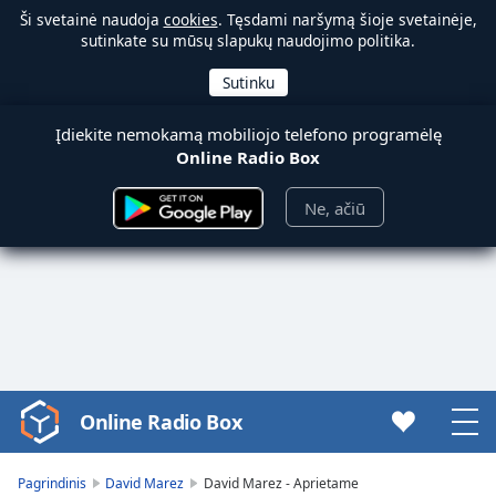
Ši svetainė naudoja
cookies
. Tęsdami naršymą šioje svetainėje,
sutinkate su mūsų slapukų naudojimo politika.
Įdiekite nemokamą mobiliojo telefono programėlę
Online Radio Box
Ne, ačiū
Online Radio Box
Video
Player
is
Pagrindinis
David Marez
David Marez - Aprietame