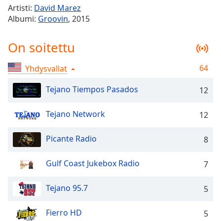
Time
-
Artisti:
David Marez
-:-
Albumi:
Groovin
, 2015
1x
On soitettu
Playback
Rate
64
Yhdysvallat
Chapters
Tejano Tiempos Pasados
12
Chapters
Descriptions
Tejano Network
12
descriptions
Picante Radio
8
off
,
selected
Gulf Coast Jukebox Radio
7
Subtitles
Tejano 95.7
5
subtitles
settings
,
opens
Fierro HD
5