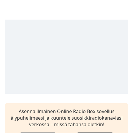
dialog
window.
Escape
will
cancel
and
close
the
window.
Text
Color
Opacity
Text
Asenna ilmainen Online Radio Box sovellus
Background
älypuhelimeesi ja kuuntele suosikkiradiokanaviasi
Color
verkossa – missä tahansa oletkin!