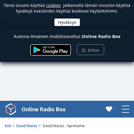
Tämä sivusto käyttää
cookies
. Jatkamalla tämän sivuston käyttöä
hyväksyt evästeiden käyttöä koskevat käytäntömme.
Asenna ilmainen mobiilisovellus
Online Radio Box
Ei, kiitos
Online Radio Box
Video
Player
is
Koti
David Marez
David Marez - Aprietame
loading.