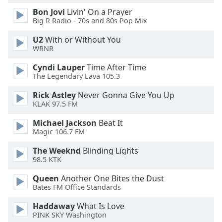
Family
Bon Jovi
Livin' On a Prayer
Big R Radio - 70s and 80s Pop Mix
U2
With or Without You
Reset
WRNR
Done
Close
Cyndi Lauper
Time After Time
Modal
The Legendary Lava 105.3
Dialog
End
Rick Astley
Never Gonna Give You Up
of
KLAK 97.5 FM
dialog
window.
Michael Jackson
Beat It
Magic 106.7 FM
The Weeknd
Blinding Lights
98.5 KTK
Queen
Another One Bites the Dust
Bates FM Office Standards
Haddaway
What Is Love
PINK SKY Washington