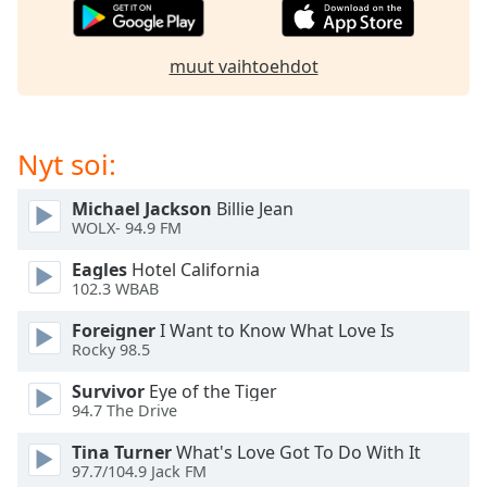
Opacity
muut vaihtoehdot
Caption
Area
Background
Nyt soi:
Color
Michael Jackson
Billie Jean
Opacity
WOLX- 94.9 FM
Eagles
Hotel California
Font
102.3 WBAB
Size
Foreigner
I Want to Know What Love Is
Rocky 98.5
Text
Survivor
Eye of the Tiger
Edge
94.7 The Drive
Style
Tina Turner
What's Love Got To Do With It
97.7/104.9 Jack FM
Font