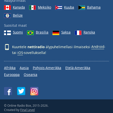
Naapurimaat
Kanada
Meksiko
Kuuba
Bahama
Belize
Suositut maat
Suomi
Brasilia
Saksa
Ranska
Kuuntele
nettiradio
älypuhelimellasi ilmaiseksi
Android
-
tai
iOS
-sovelluksella!
Afrikka
Aasia
Pohjois-Amerikka
Etelä-Amerikka
Eurooppa
Oseania
© Online Radio Box, 2015-2026.
Created by
Final Level