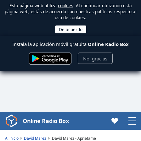
Esta página web utiliza
cookies
. Al continuar utilizando esta
página web, estás de acuerdo con nuestras políticas respecto al
uso de cookies.
Instala la aplicación móvil gratuita
Online Radio Box
No, gracias
Online Radio Box
Video
Player
is
Al inicio
David Marez
David Marez - Aprietame