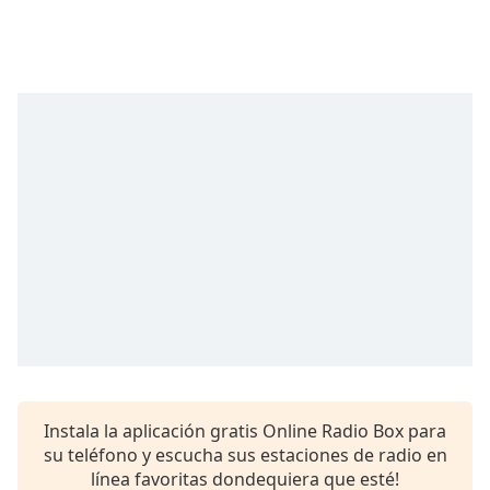
of
dialog
window.
Escape
will
cancel
and
close
the
window.
Text
Color
Opacity
Text
Instala la aplicación gratis Online Radio Box para
Background
su teléfono y escucha sus estaciones de radio en
Color
línea favoritas dondequiera que esté!