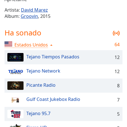
Remaining
Time
-
Artista:
David Marez
-:-
Album:
Groovin
, 2015
1x
Ha sonado
Playback
Rate
64
Estados Unidos
Chapters
Tejano Tiempos Pasados
12
Chapters
Descriptions
Tejano Network
12
descriptions
Picante Radio
8
off
,
selected
Gulf Coast Jukebox Radio
7
Subtitles
Tejano 95.7
5
subtitles
settings
,