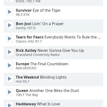
KOOL 105.1 FM
Font
Family
Survivor
Eye of the Tiger
98.5 KTK
Bon Jovi
Livin' On a Prayer
Reset
Sunny 107.9
Done
Close
Tears for Fears
Everybody Wants To Rule the World
Modal
Classic Hits 97.7
Dialog
End
Rick Astley
Never Gonna Give You Up
of
Graceland University Radio
dialog
window.
Europe
The Final Countdown
RetroROCKS!
The Weeknd
Blinding Lights
Hot 93.7
Queen
Another One Bites the Dust
100.7 The Bay
Haddaway
What Is Love