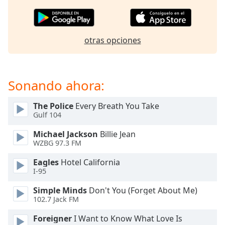
Opacity
otras opciones
Caption
Area
Background
Sonando ahora:
Color
The Police
Every Breath You Take
Opacity
Gulf 104
Michael Jackson
Billie Jean
Font
WZBG 97.3 FM
Size
Eagles
Hotel California
I-95
Text
Simple Minds
Don't You (Forget About Me)
Edge
102.7 Jack FM
Style
Foreigner
I Want to Know What Love Is