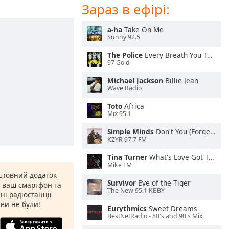
Зараз в ефірі:
a-ha
Take On Me
Sunny 92.5
The Police
Every Breath You Take
97 Gold
Michael Jackson
Billie Jean
Wave Radio
Toto
Africa
Mix 95.1
Simple Minds
Don't You (Forget About Me)
KZYR 97.7 FM
Tina Turner
What's Love Got To Do With It
Mike FM
штовний додаток
Survivor
Eye of the Tiger
а ваш смартфон та
The New 95.1 KBBY
ні радіостанції
 ви не були!
Eurythmics
Sweet Dreams
BestNetRadio - 80's and 90's Mix