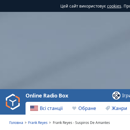
Цей сайт використовує
cookies
. Пр
Video
Player
is
loading.
Play
Video
Online Radio Box
Ігр
Play
Skip
Всі станціі
Обране
Жанри
Backward
Skip
Forward
Головна
Frank Reyes
Frank Reyes - Suspiros De Amantes
Mute