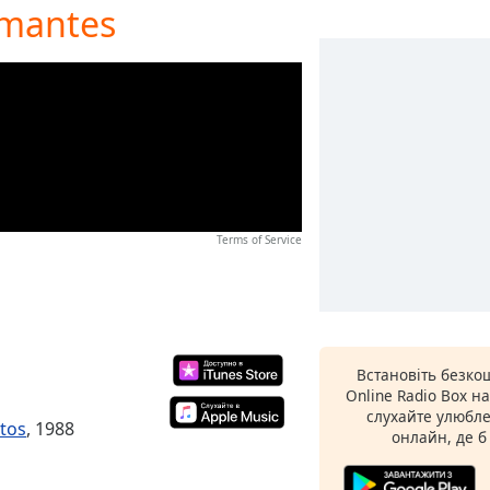
Amantes
Terms of Service
Встановіть безко
Online Radio Box н
слухайте улюбле
itos
, 1988
онлайн, де б