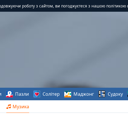
одовжуючи роботу з сайтом, ви погоджуєтеся з нашою політикою 
и
Пазли
Солітер
Маджонг
Судоку
Музика