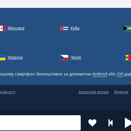
Мексика
Куба
Україна
Чехія
вашому смартфоні безкоштовно за допомогою
Android
або
iOS
дод
нційності
Зворотній зв’язок
Віджети