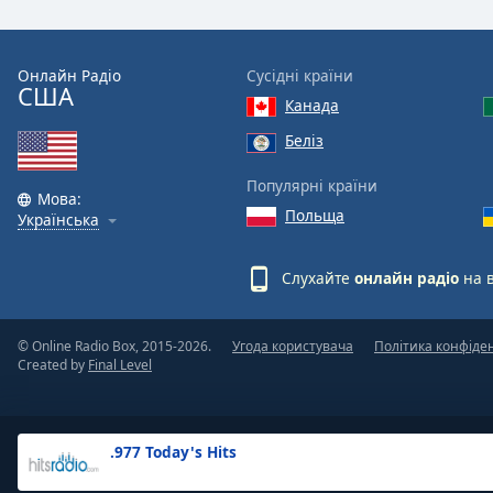
the
window.
Онлайн Радіо
Сусідні країни
США
Text
Канада
Color
Беліз
Opacity
Популярні країни
Мова:
Польща
Українська
Text
Background
Слухайте
онлайн радіо
на 
Color
© Online Radio Box, 2015-2026.
Угода користувача
Політика конфіде
Opacity
Created by
Final Level
Caption
Area
.977 Today's Hits
Background