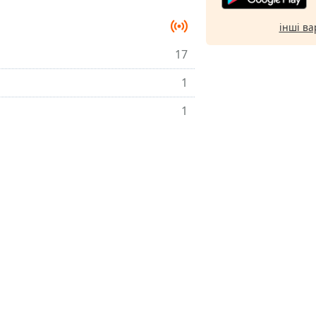
інші ва
17
1
1