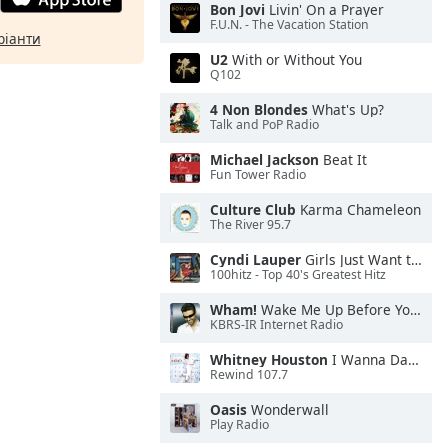
Bon Jovi
Livin' On a Prayer
F.U.N. - The Vacation Station
ріанти
U2
With or Without You
Q102
4 Non Blondes
What's Up?
Talk and PoP Radio
Michael Jackson
Beat It
Fun Tower Radio
Culture Club
Karma Chameleon
The River 95.7
Cyndi Lauper
Girls Just Want to Have Fun
100hitz - Top 40's Greatest Hitz
Wham!
Wake Me Up Before You Go-Go
KBRS-IR Internet Radio
Whitney Houston
I Wanna Dance With Somebody
Rewind 107.7
Oasis
Wonderwall
Play Radio