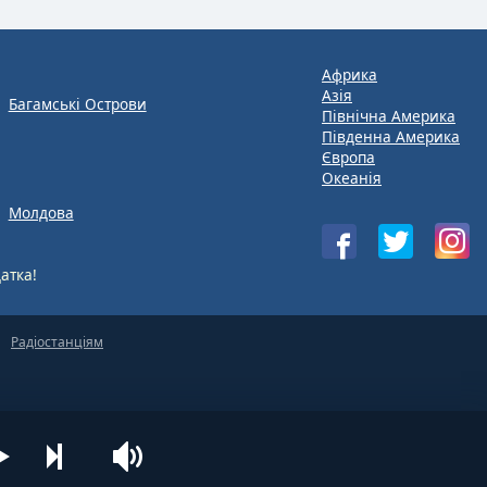
Африка
Азія
Багамські Острови
Північна Америка
Південна Америка
Європа
Океанія
Молдова
атка!
Радіостанціям