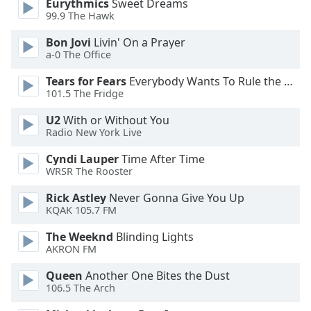
Eurythmics
Sweet Dreams
99.9 The Hawk
Opacity
Bon Jovi
Livin' On a Prayer
a-0 The Office
Caption
Tears for Fears
Everybody Wants To Rule the World
Area
101.5 The Fridge
Background
Color
U2
With or Without You
Radio New York Live
Opacity
Cyndi Lauper
Time After Time
WRSR The Rooster
Font
Rick Astley
Never Gonna Give You Up
KQAK 105.7 FM
Size
The Weeknd
Blinding Lights
AKRON FM
Text
Edge
Queen
Another One Bites the Dust
Style
106.5 The Arch