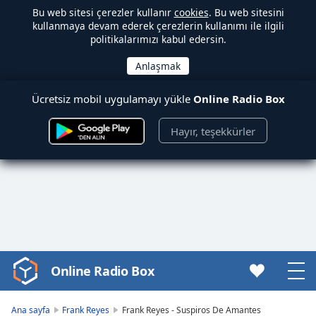
Bu web sitesi çerezler kullanır
cookies
. Bu web sitesini
kullanmaya devam ederek çerezlerin kullanımı ile ilgili
politikalarımızı kabul edersin.
Ücretsiz mobil uygulamayı yükle
Online Radio Box
Hayır, teşekkürler
Online Radio Box
Video
Player
is
Ana sayfa
Frank Reyes
Frank Reyes - Suspiros De Amantes