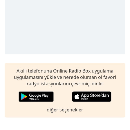
opens
subtitles
settings
dialog
subtitles
off
,
selected
Audio
Track
Picture-
in-
Akıllı telefonuna Online Radio Box uygulama
Picture
uygulamasını yükle ve nerede olursan ol favori
Fullscreen
radyo istasyonlarını çevrimiçi dinle!
This
is
a
modal
diğer seçenekler
window.
Beginning