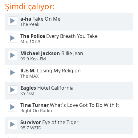
of
Şimdi çalıyor:
dialog
window.
a-ha
Take On Me
Escape
The Peak
will
The Police
Every Breath You Take
cancel
Mix 107.3
and
close
Michael Jackson
Billie Jean
the
99.9 Kiss FM
window.
R.E.M.
Losing My Religion
The MAX
Text
Color
Eagles
Hotel California
KY 102
Opacity
Tina Turner
What's Love Got To Do With It
Right On Radio
Text
Survivor
Eye of the Tiger
Background
95.7 WZID
Color