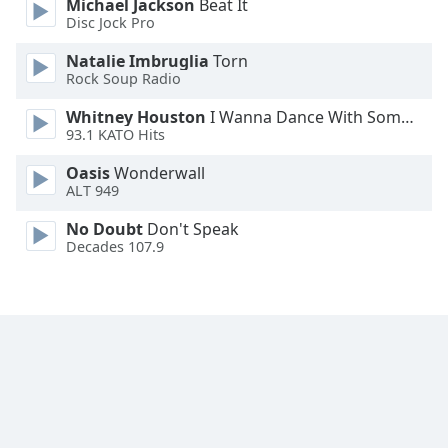
Michael Jackson
Beat It
Font
Disc Jock Pro
Family
Natalie Imbruglia
Torn
Rock Soup Radio
Reset
Whitney Houston
I Wanna Dance With Somebody
Done
93.1 KATO Hits
Close
Modal
Oasis
Wonderwall
Dialog
ALT 949
End
of
No Doubt
Don't Speak
dialog
Decades 107.9
window.