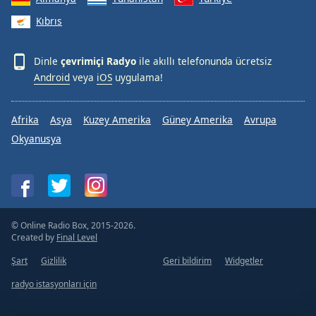
Kıbrıs
Dinle
çevrimiçi Radyo
ile akıllı telefonunda ücretsiz
Android
veya
iOS
uygulama!
Afrika
Asya
Kuzey Amerika
Güney Amerika
Avrupa
Okyanusya
© Online Radio Box, 2015-2026.
Created by
Final Level
Şart
Gizlilik
Geri bildirim
Widgetler
radyo istasyonları için