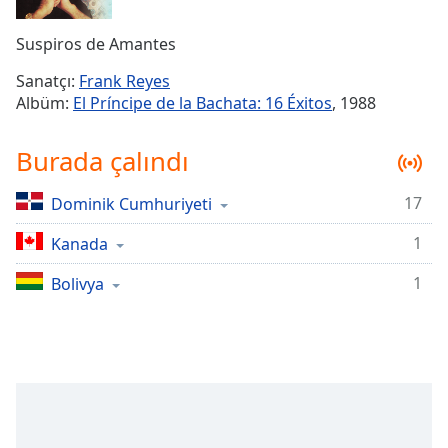
Remaining
Time
-
Suspiros de Amantes
-:-
Sanatçı:
Frank Reyes
1x
Albüm:
El Príncipe de la Bachata: 16 Éxitos
, 1988
Playback
Rate
Burada çalındı
Chapters
17
Dominik Cumhuriyeti
Chapters
1
Kanada
Descriptions
descriptions
1
Bolivya
off
,
selected
Subtitles
subtitles
settings
,