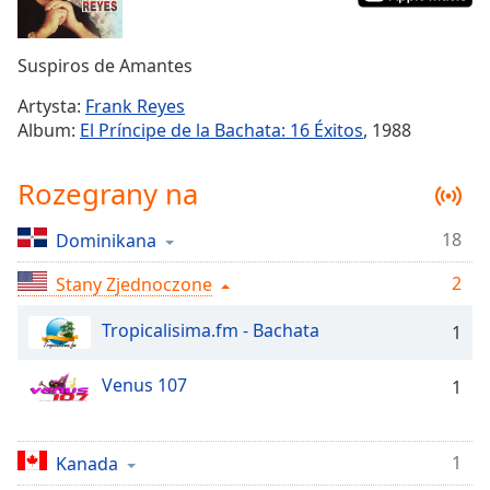
Remaining
Time
-
Suspiros de Amantes
-:-
Artysta:
Frank Reyes
1x
Album:
El Príncipe de la Bachata: 16 Éxitos
, 1988
Playback
Rate
Rozegrany na
Chapters
18
Dominikana
Chapters
2
Stany Zjednoczone
Descriptions
descriptions
Tropicalisima.fm - Bachata
1
off
,
selected
Venus 107
1
Subtitles
subtitles
1
Kanada
settings
,