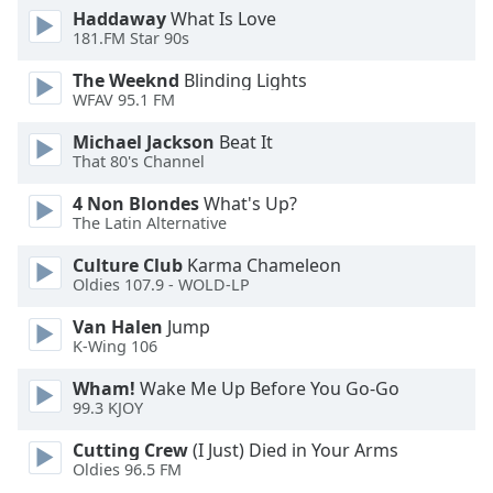
Haddaway
What Is Love
Font
181.FM Star 90s
Family
The Weeknd
Blinding Lights
WFAV 95.1 FM
Reset
Michael Jackson
Beat It
Done
That 80's Channel
Close
Modal
4 Non Blondes
What's Up?
Dialog
The Latin Alternative
End
of
Culture Club
Karma Chameleon
dialog
Oldies 107.9 - WOLD-LP
window.
Van Halen
Jump
K-Wing 106
Wham!
Wake Me Up Before You Go-Go
99.3 KJOY
Cutting Crew
(I Just) Died in Your Arms
Oldies 96.5 FM