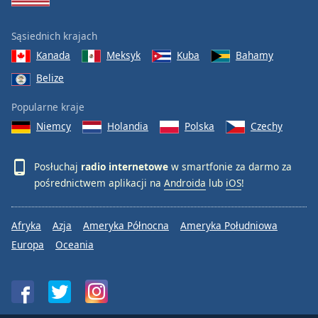
Sąsiednich krajach
Kanada
Meksyk
Kuba
Bahamy
Belize
Popularne kraje
Niemcy
Holandia
Polska
Czechy
Posłuchaj
radio internetowe
w smartfonie za darmo za
pośrednictwem aplikacji na
Androida
lub
iOS
!
Afryka
Azja
Ameryka Północna
Ameryka Południowa
Europa
Oceania