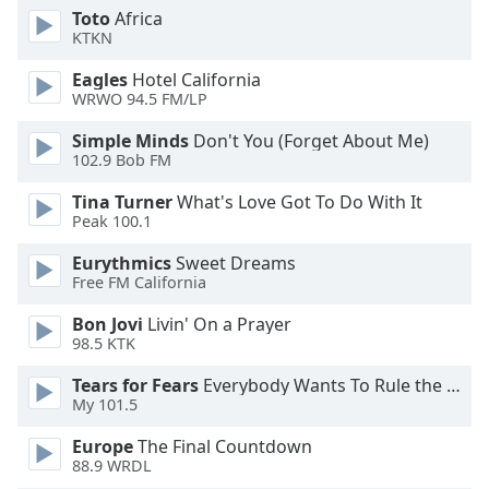
Color
Toto
Africa
KTKN
Opacity
Eagles
Hotel California
WRWO 94.5 FM/LP
Caption
Simple Minds
Don't You (Forget About Me)
Area
102.9 Bob FM
Background
Color
Tina Turner
What's Love Got To Do With It
Peak 100.1
Eurythmics
Sweet Dreams
Opacity
Free FM California
Bon Jovi
Livin' On a Prayer
Font
98.5 KTK
Size
Tears for Fears
Everybody Wants To Rule the World
My 101.5
Text
Edge
Europe
The Final Countdown
Style
88.9 WRDL