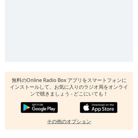
opens
subtitles
settings
dialog
subtitles
off
,
selected
Audio
Track
Picture-
in-
無料のOnline Radio Box アプリをスマートフォンに
Picture
インストールして、お気に入りのラジオ局をオンライ
Fullscreen
ンで聴きましょう - どこにいても！
This
is
a
modal
その他のオプション
window.