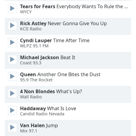
Color
Tears for Fears
Everybody Wants To Rule the World
WYCY
Opacity
Rick Astley
Never Gonna Give You Up
KCII Radio
Caption
Cyndi Lauper
Time After Time
Area
WLPZ 95.1 FM
Background
Color
Michael Jackson
Beat It
Coast 93.3
Opacity
Queen
Another One Bites the Dust
95.9 The Rocket
Font
4 Non Blondes
What's Up?
Wall Radio
Size
Haddaway
What Is Love
Candid Radio Nevada
Text
Edge
Van Halen
Jump
Style
Mix 97.1