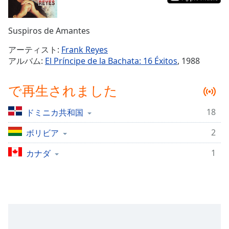
Remaining
Time
-
Suspiros de Amantes
-:-
アーティスト:
Frank Reyes
1x
アルバム:
El Príncipe de la Bachata: 16 Éxitos
, 1988
Playback
Rate
で再生されました
Chapters
18
ドミニカ共和国
Chapters
2
ボリビア
Descriptions
descriptions
1
カナダ
off
,
selected
Subtitles
subtitles
settings
,