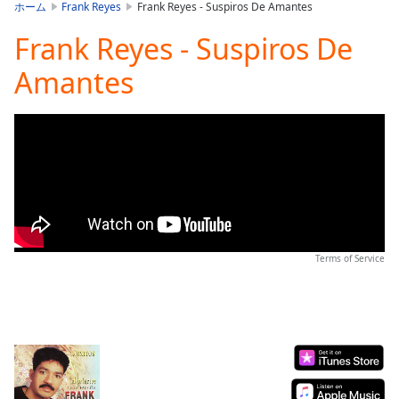
is
ホーム
Frank Reyes
Frank Reyes - Suspiros De Amantes
loading.
Frank Reyes - Suspiros De
Play
Video
Amantes
Play
Skip
Backward
Skip
Forward
Mute
Current
Time
0:00
/
Duration
-:-
Terms of Service
Loaded
:
0.00%
Stream
Type
LIVE
Seek to
live,
currently
behind
live
LIVE