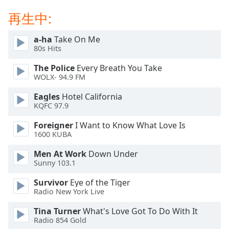
Beginning
of
再生中:
dialog
window.
a-ha
Take On Me
Escape
80s Hits
will
The Police
Every Breath You Take
cancel
WOLX- 94.9 FM
and
close
Eagles
Hotel California
the
KQFC 97.9
window.
Foreigner
I Want to Know What Love Is
1600 KUBA
Text
Color
Men At Work
Down Under
Sunny 103.1
Opacity
Survivor
Eye of the Tiger
Radio New York Live
Text
Tina Turner
What's Love Got To Do With It
Background
Radio 854 Gold