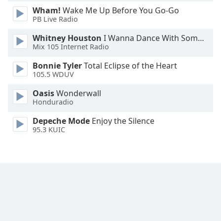
Wham!
Wake Me Up Before You Go-Go
Font
PB Live Radio
Family
Whitney Houston
I Wanna Dance With Somebody
Mix 105 Internet Radio
Reset
Bonnie Tyler
Total Eclipse of the Heart
Done
105.5 WDUV
Close
Modal
Oasis
Wonderwall
Dialog
Honduradio
End
of
Depeche Mode
Enjoy the Silence
dialog
95.3 KUIC
window.