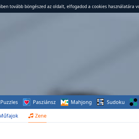
ben tovább böngészed az oldalt, elfogadod a cookies használatára v
Puzzles
Pasziánsz
Mahjong
Sudoku
Műfajok
Zene