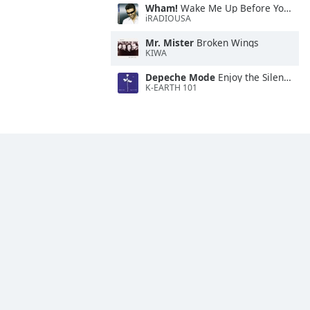
Wham!
Wake Me Up Before You Go-Go
iRADIOUSA
Mr. Mister
Broken Wings
KIWA
Depeche Mode
Enjoy the Silence
K-EARTH 101