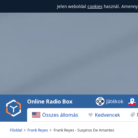
Jelen weboldal
cookies
használ. Amennyi
Video
Player
is
loading.
Play
Video
Online Radio Box
Játékok
Play
Skip
Összes állomás
Kedvencek
Backward
Skip
Forward
Főoldal
Frank Reyes
Frank Reyes - Suspiros De Amantes
Mute