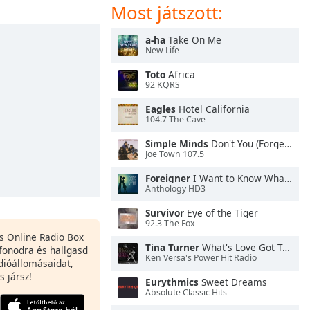
Most játszott:
a-ha
Take On Me
New Life
Toto
Africa
92 KQRS
Eagles
Hotel California
104.7 The Cave
Simple Minds
Don't You (Forget About Me)
Joe Town 107.5
Foreigner
I Want to Know What Love Is
Anthology HD3
Survivor
Eye of the Tiger
92.3 The Fox
es Online Radio Box
Tina Turner
What's Love Got To Do With It
fonodra és hallgasd
Ken Versa's Power Hit Radio
dióállomásaidat,
s jársz!
Eurythmics
Sweet Dreams
Absolute Classic Hits