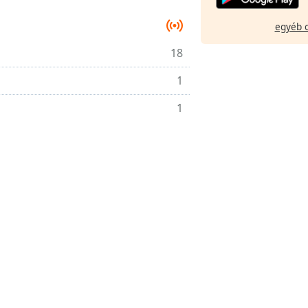
egyéb 
18
1
1