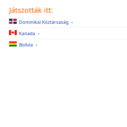
Chapters
Játszották itt:
Chapters
Dominikai Köztársaság
Descriptions
Kanada
descriptions
off
,
Bolívia
selected
Subtitles
subtitles
settings
,
opens
subtitles
settings
dialog
subtitles
off
,
selected