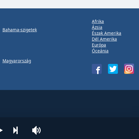
Afrika
Ázsia
Bahama-szigetek
Észak Amerika
Dél Amerika
Európa
Óceánia
Magyarország