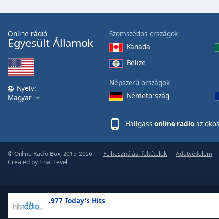
the
window.
Online rádió
Szomszédos országok
Egyesült Államok
Text
Kanada
Color
Belize
Opacity
Népszerű országok
Nyelv:
Németország
Magyar
Text
Background
Hallgass
online radio
az okos
Color
© Online Radio Box, 2015-2026.
Felhasználási feltételek
Adatvédelem
Opacity
Created by
Final Level
Caption
Area
.977 Today's Hits
Background