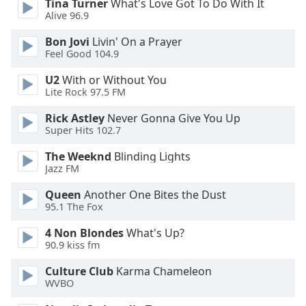
Tina Turner
What's Love Got To Do With It
Alive 96.9
Opacity
Bon Jovi
Livin' On a Prayer
Feel Good 104.9
Caption
U2
With or Without You
Area
Lite Rock 97.5 FM
Background
Color
Rick Astley
Never Gonna Give You Up
Super Hits 102.7
Opacity
The Weeknd
Blinding Lights
Jazz FM
Font
Queen
Another One Bites the Dust
95.1 The Fox
Size
4 Non Blondes
What's Up?
90.9 kiss fm
Text
Edge
Culture Club
Karma Chameleon
Style
WVBO