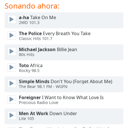
of
Sonando ahora:
dialog
window.
a-ha
Take On Me
Escape
2WD 101.3
will
The Police
Every Breath You Take
cancel
Classic Hits 101.7
and
close
Michael Jackson
Billie Jean
the
80s Hits
window.
Toto
Africa
Rocky 98.5
Text
Color
Simple Minds
Don't You (Forget About Me)
The Bear 98.1 FM - WGFN
Opacity
Foreigner
I Want to Know What Love Is
Precious Radio Love
Text
Men At Work
Down Under
Background
Lite 105
Color