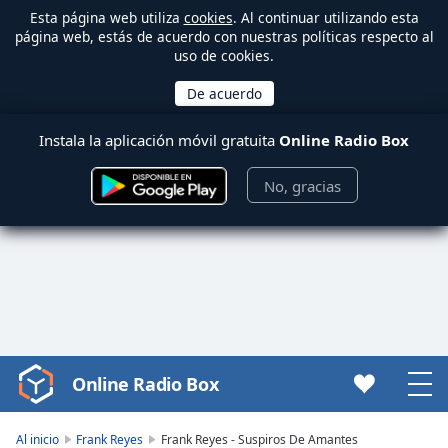
Esta página web utiliza
cookies
. Al continuar utilizando esta
página web, estás de acuerdo con nuestras políticas respecto al
uso de cookies.
Instala la aplicación móvil gratuita
Online Radio Box
No, gracias
Online Radio Box
Video
Player
is
Al inicio
Frank Reyes
Frank Reyes - Suspiros De Amantes