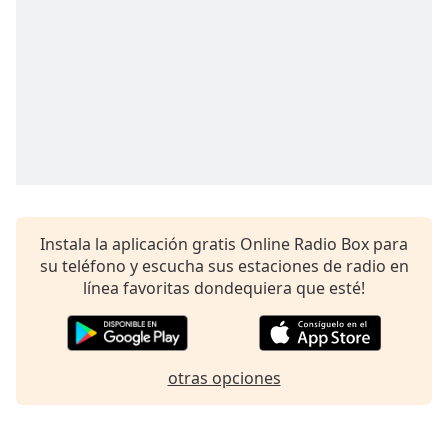
opens
subtitles
settings
dialog
subtitles
off
,
selected
Audio
Track
Picture-
in-
Instala la aplicación gratis Online Radio Box para
Picture
su teléfono y escucha sus estaciones de radio en
Fullscreen
línea favoritas dondequiera que esté!
This
is
a
modal
otras opciones
window.
Beginning