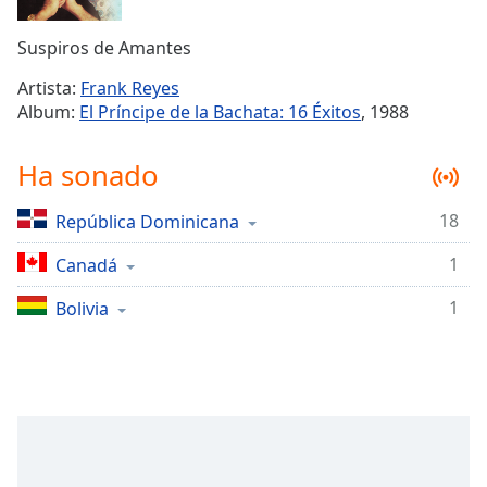
Remaining
Time
-
Suspiros de Amantes
-:-
Artista:
Frank Reyes
1x
Album:
El Príncipe de la Bachata: 16 Éxitos
, 1988
Playback
Rate
Ha sonado
Chapters
18
República Dominicana
Chapters
1
Canadá
Descriptions
descriptions
1
Bolivia
off
,
selected
Subtitles
subtitles
settings
,