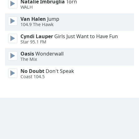
Natalie Imbruglia
Torn
Font
WALH
Family
Van Halen
Jump
104.9 The Hawk
Reset
Cyndi Lauper
Girls Just Want to Have Fun
Done
Star 95.1 FM
Close
Modal
Oasis
Wonderwall
Dialog
The Mix
End
of
No Doubt
Don't Speak
dialog
Coast 104.5
window.