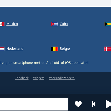
Mexico
Cuba
Nederland
België
dio
op je smartphone met de
Android-
of
iOS-
applicatie!
Feedback
Widgets
Voor radiozenders