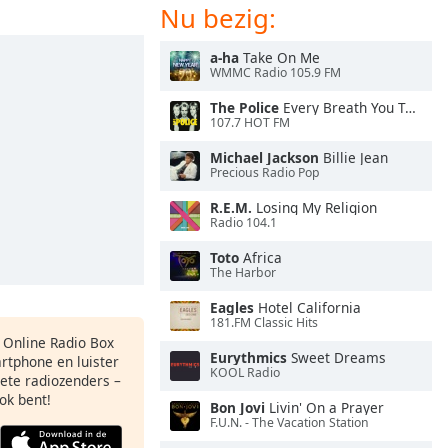
Nu bezig:
a-ha
Take On Me
WMMC Radio 105.9 FM
The Police
Every Breath You Take
107.7 HOT FM
Michael Jackson
Billie Jean
Precious Radio Pop
R.E.M.
Losing My Religion
Radio 104.1
Toto
Africa
The Harbor
Eagles
Hotel California
181.FM Classic Hits
s Online Radio Box
Eurythmics
Sweet Dreams
artphone en luister
KOOL Radio
iete radiozenders –
ok bent!
Bon Jovi
Livin' On a Prayer
F.U.N. - The Vacation Station