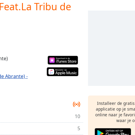
(Feat.La Tribu de
nte)
 de Abrante) -
Installeer de grati
applicatie op je sm
online naar je favor
10
waar je o
5