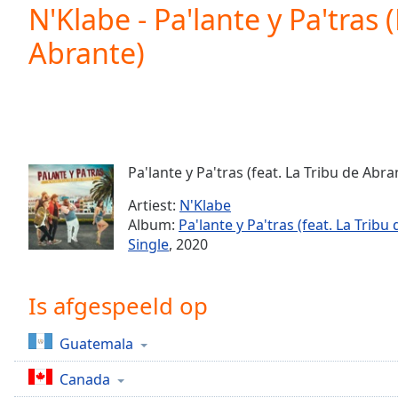
Current
N'Klabe - Pa'lante y Pa'tras 
Time
0:00
Abrante)
/
Duration
-:-
Loaded
:
0.00%
0:00
Stream
Type
LIVE
Pa'lante y Pa'tras (feat. La Tribu de Abra
Seek to
live,
Artiest:
N'Klabe
currently
Album:
Pa'lante y Pa'tras (feat. La Tribu
behind
live
LIVE
Single
, 2020
Remaining
Time
-
-:-
Is afgespeeld op
1x
Guatemala
Playback
Rate
Canada