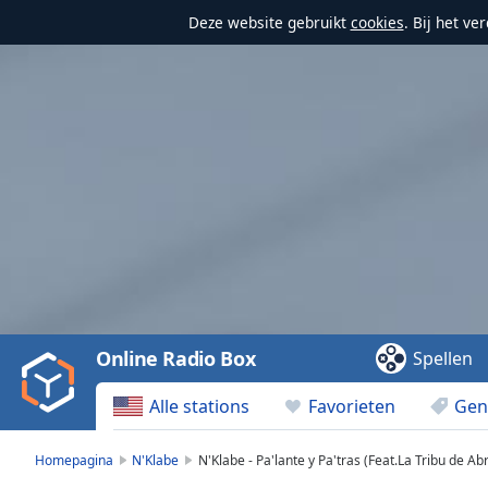
Deze website gebruikt
cookies
. Bij het v
Video
Player
is
loading.
Play
Video
Online Radio Box
Spellen
Play
Skip
Alle stations
Favorieten
Gen
Backward
Skip
Forward
Homepagina
N'Klabe
N'Klabe - Pa'lante y Pa'tras (Feat.La Tribu de Ab
Mute