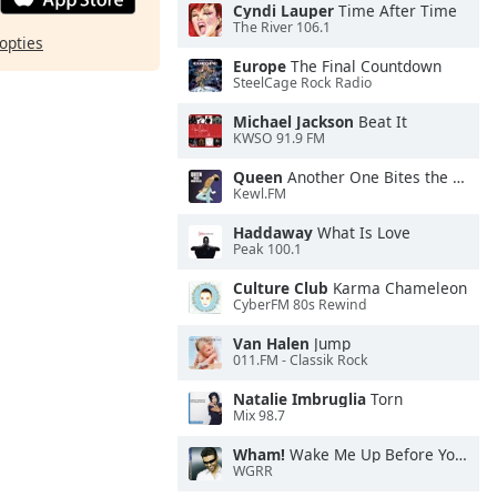
Cyndi Lauper
Time After Time
The River 106.1
opties
Europe
The Final Countdown
SteelCage Rock Radio
Michael Jackson
Beat It
KWSO 91.9 FM
Queen
Another One Bites the Dust
Kewl.FM
Haddaway
What Is Love
Peak 100.1
Culture Club
Karma Chameleon
CyberFM 80s Rewind
Van Halen
Jump
011.FM - Classik Rock
Natalie Imbruglia
Torn
Mix 98.7
Wham!
Wake Me Up Before You Go-Go
WGRR