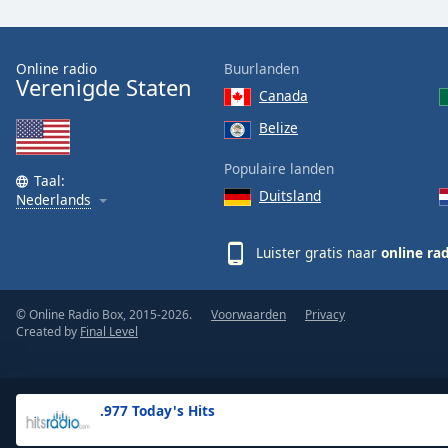
the
window.
Online radio
Buurlanden
Verenigde Staten
Text
Canada
Color
Belize
Opacity
Populaire landen
Taal:
Duitsland
Nederlands
Text
Background
Luister gratis naar
online ra
Color
© Online Radio Box, 2015-2026.
Voorwaarden
Privacy
Opacity
Created by
Final Level
Caption
Area
.977 Today's Hits
Background