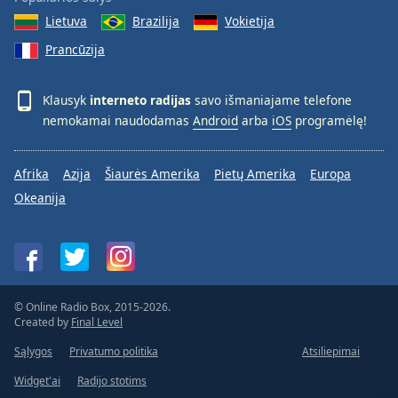
Lietuva
Brazilija
Vokietija
Prancūzija
Klausyk
interneto radijas
savo išmaniajame telefone
nemokamai naudodamas
Android
arba
iOS
programėlę!
Afrika
Azija
Šiaurės Amerika
Pietų Amerika
Europa
Okeanija
© Online Radio Box, 2015-2026.
Created by
Final Level
Sąlygos
Privatumo politika
Atsiliepimai
Widget'ai
Radijo stotims