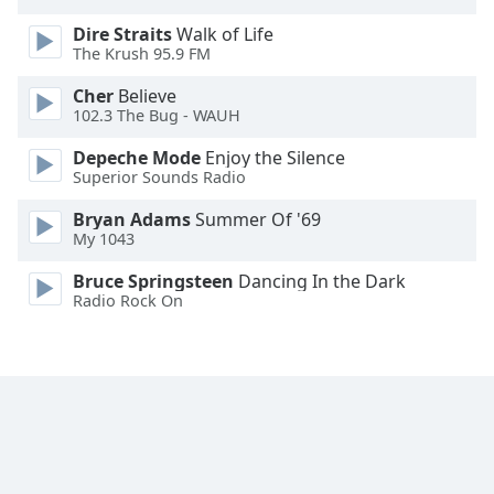
Font
Dire Straits
Walk of Life
Family
The Krush 95.9 FM
Cher
Believe
Reset
102.3 The Bug - WAUH
Done
Depeche Mode
Enjoy the Silence
Close
Modal
Superior Sounds Radio
Dialog
End
Bryan Adams
Summer Of '69
of
My 1043
dialog
Bruce Springsteen
Dancing In the Dark
window.
Radio Rock On