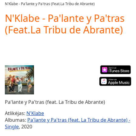
loading.
N'Klabe - Pa'lante y Pa'tras (Feat.La Tribu de Abrante)
Play
Video
N'Klabe - Pa'lante y Pa'tras
Play
(Feat.La Tribu de Abrante)
Skip
Backward
Skip
Forward
Mute
Current
Time
0:00
/
Duration
-:-
Loaded
:
0.00%
Stream
Pa'lante y Pa'tras (feat. La Tribu de Abrante)
Type
LIVE
Seek to
Atlikėjas:
N'Klabe
live,
Albumas:
Pa'lante y Pa'tras (feat. La Tribu de Abrante) -
currently
behind
Single
, 2020
live
LIVE