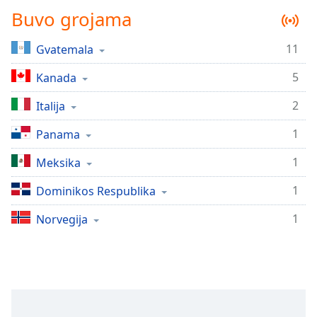
Remaining
Buvo grojama
Time
-
-:-
11
Gvatemala
1x
5
Kanada
Playback
Rate
2
Italija
Chapters
1
Panama
Chapters
1
Meksika
Descriptions
1
Dominikos Respublika
descriptions
off
,
1
Norvegija
selected
Subtitles
subtitles
settings
,
opens