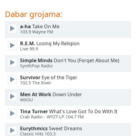
of
dialog
Dabar grojama:
window.
Escape
a-ha
Take On Me
will
103.9 Wayne FM
cancel
and
R.E.M.
Losing My Religion
close
Live 99.9
the
Simple Minds
Don't You (Forget About Me)
window.
SynthPop Radio
Text
Survivor
Eye of the Tiger
Color
102.5 The River
Men At Work
Down Under
Opacity
WXOU
Tina Turner
What's Love Got To Do With It
Crab Radio - WYZT-LP 104.7 FM
Text
Background
Eurythmics
Sweet Dreams
Color
Classic Hits 103.3