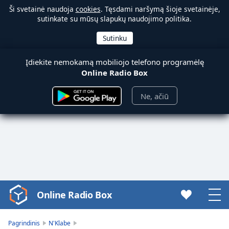
Ši svetainė naudoja
cookies
. Tęsdami naršymą šioje svetainėje,
sutinkate su mūsų slapukų naudojimo politika.
Įdiekite nemokamą mobiliojo telefono programėlę
Online Radio Box
Ne, ačiū
Online Radio Box
Video
Player
is
Pagrindinis
N'Klabe