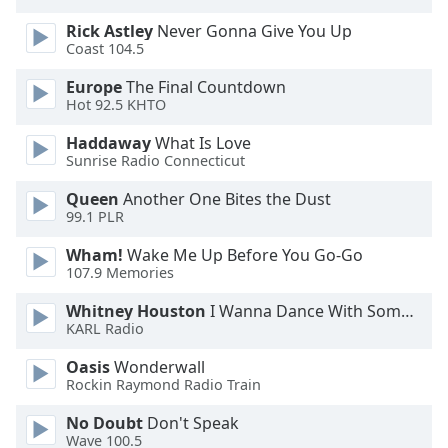
Rick Astley
Never Gonna Give You Up
Opacity
Coast 104.5
Europe
The Final Countdown
Caption
Hot 92.5 KHTO
Area
Background
Haddaway
What Is Love
Sunrise Radio Connecticut
Color
Queen
Another One Bites the Dust
99.1 PLR
Opacity
Wham!
Wake Me Up Before You Go-Go
107.9 Memories
Font
Size
Whitney Houston
I Wanna Dance With Somebody
KARL Radio
Text
Oasis
Wonderwall
Edge
Rockin Raymond Radio Train
Style
No Doubt
Don't Speak
Wave 100.5