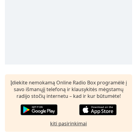
subtitles
settings
dialog
subtitles
off
,
selected
Audio
Track
Picture-
in-
Picture
Įdiekite nemokamą Online Radio Box programėlė į
Fullscreen
savo išmanųjį telefoną ir klausykitės mėgstamų
This
radijo stočių internetu – kad ir kur būtumėte!
is
a
modal
window.
kiti pasirinkimai
Beginning