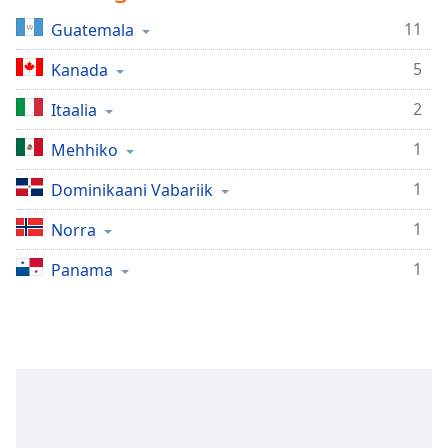
Time
-
-:-
11
Guatemala
5
Kanada
1x
Playback
2
Itaalia
Rate
1
Mehhiko
Chapters
Chapters
1
Dominikaani Vabariik
1
Descriptions
Norra
descriptions
1
Panama
off
,
selected
Subtitles
subtitles
settings
,
opens