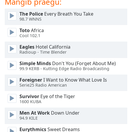
Mängib praegu:
dialog
window.
The Police
Every Breath You Take
Escape
98.7 WNNS
will
cancel
Toto
Africa
and
Cool 102.1
close
Eagles
Hotel California
the
Radioup - Time Blender
window.
Simple Minds
Don't You (Forget About Me)
Text
99.9 KERB - Kutting Edge Radio Broadcasting
Color
Foreigner
I Want to Know What Love Is
Serie25 Radio American
Opacity
Survivor
Eye of the Tiger
1600 KUBA
Text
Men At Work
Down Under
Background
94.9 KILE
Color
Eurythmics
Sweet Dreams