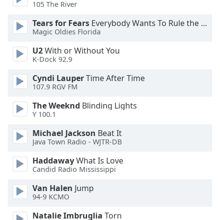
105 The River
Opacity
Tears for Fears
Everybody Wants To Rule the World
Magic Oldies Florida
Caption
U2
With or Without You
Area
K-Dock 92.9
Background
Color
Cyndi Lauper
Time After Time
107.9 RGV FM
Opacity
The Weeknd
Blinding Lights
Y 100.1
Font
Michael Jackson
Beat It
Size
Java Town Radio - WJTR-DB
Haddaway
What Is Love
Text
Candid Radio Mississippi
Edge
Van Halen
Jump
Style
94-9 KCMO
Natalie Imbruglia
Torn
Font