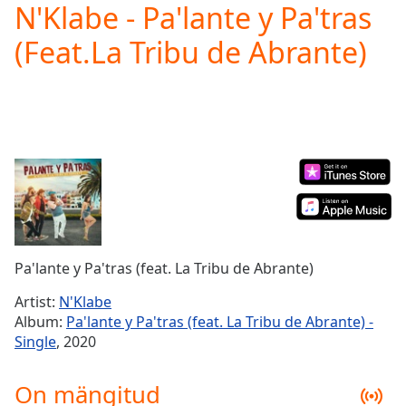
N'Klabe - Pa'lante y Pa'tras
Play
Video
(Feat.La Tribu de Abrante)
Play
Skip
Backward
Skip
Forward
Mute
Current
Time
0:00
/
Duration
-:-
Loaded
:
0.00%
Pa'lante y Pa'tras (feat. La Tribu de Abrante)
Stream
Type
LIVE
Artist:
N'Klabe
Seek to
Album:
Pa'lante y Pa'tras (feat. La Tribu de Abrante) -
live,
Single
, 2020
currently
behind
live
LIVE
On mängitud
Remaining