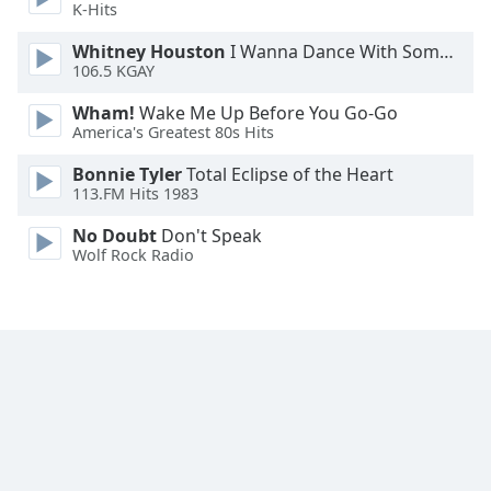
K-Hits
Family
Whitney Houston
I Wanna Dance With Somebody
106.5 KGAY
Reset
Wham!
Wake Me Up Before You Go-Go
Done
America's Greatest 80s Hits
Close
Modal
Bonnie Tyler
Total Eclipse of the Heart
Dialog
End
113.FM Hits 1983
of
No Doubt
Don't Speak
dialog
Wolf Rock Radio
window.