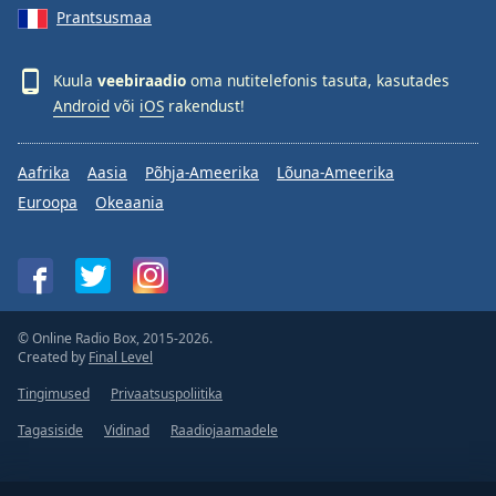
Prantsusmaa
Kuula
veebiraadio
oma nutitelefonis tasuta, kasutades
Android
või
iOS
rakendust!
Aafrika
Aasia
Põhja-Ameerika
Lõuna-Ameerika
Euroopa
Okeaania
© Online Radio Box, 2015-2026.
Created by
Final Level
Tingimused
Privaatsuspoliitika
Tagasiside
Vidinad
Raadiojaamadele