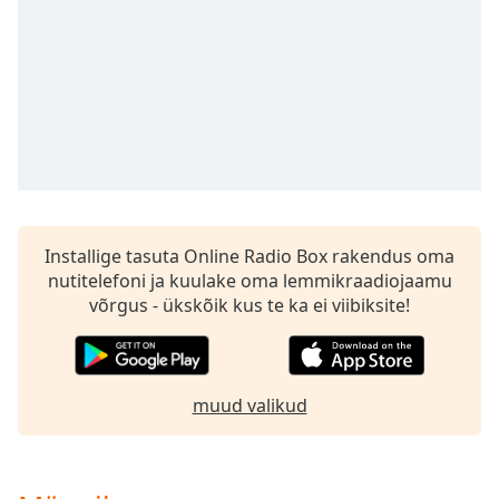
subtitles
settings
dialog
subtitles
off
,
selected
Audio
Track
Picture-
in-
Installige tasuta Online Radio Box rakendus oma
Picture
nutitelefoni ja kuulake oma lemmikraadiojaamu
Fullscreen
võrgus - ükskõik kus te ka ei viibiksite!
This
is
a
modal
muud valikud
window.
Beginning
of