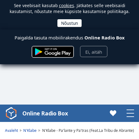
See veebisait kasutab
cookies
. Jätkates selle veebisaidi
kasutamist, nõustute meie küpsiste kasutamise poliitikaga.
Paigalda tasuta mobiilirakendus
Online Radio Box
Ei, aitäh
Online Radio Box
Video
Player
is
Avaleht
N'Klabe
N'Klabe - Pa'lante y Pa'tras (Feat.La Tribu de Abrante)
loading.