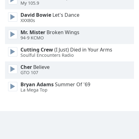
My 105.9
Font
David Bowie
Let's Dance
Family
XXX80s
Mr. Mister
Broken Wings
Reset
94-9 KCMO
Done
Cutting Crew
(I Just) Died in Your Arms
Close
Soulful Encounters Radio
Modal
Dialog
End
Cher
Believe
of
GTO 107
dialog
Bryan Adams
Summer Of '69
window.
La Mega Top