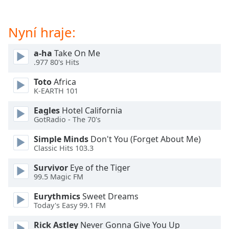
Beginning
of
dialog
Nyní hraje:
window.
Escape
a-ha
Take On Me
will
.977 80's Hits
cancel
and
Toto
Africa
close
K-EARTH 101
the
Eagles
Hotel California
window.
GotRadio - The 70's
Text
Simple Minds
Don't You (Forget About Me)
Color
Classic Hits 103.3
Survivor
Eye of the Tiger
99.5 Magic FM
Opacity
Eurythmics
Sweet Dreams
Today's Easy 99.1 FM
Text
Background
Rick Astley
Never Gonna Give You Up