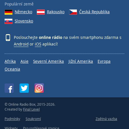
Populární země
Německo
Rakousko
Česká Republika
Slovensko
Poslouchejte
online rádio
na svém smartphonu zdarma s
Android
or
iOS
aplikací!
Afrika
Asie
Severní Amerika
Jižní Amerika
Evropa
Oceania
© Online Radio Box, 2015-2026.
Created by
Final Level
Podmínky
Soukromí
Zpětná vazba
Widgety
Pro rozhlasové stanice