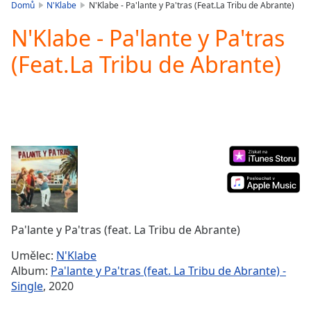
is
Domů
N'Klabe
N'Klabe - Pa'lante y Pa'tras (Feat.La Tribu de Abrante)
loading.
N'Klabe - Pa'lante y Pa'tras
Play
Video
(Feat.La Tribu de Abrante)
Play
Skip
Backward
Skip
Forward
Mute
Current
Time
0:00
/
Duration
-:-
Loaded
:
0.00%
Pa'lante y Pa'tras (feat. La Tribu de Abrante)
Stream
Type
LIVE
Umělec:
N'Klabe
Seek to
Album:
Pa'lante y Pa'tras (feat. La Tribu de Abrante) -
live,
Single
, 2020
currently
behind
live
LIVE