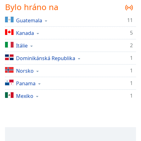
Bylo hráno na
Remaining
Time
-
-:-
11
Guatemala
5
Kanada
1x
Playback
2
Itálie
Rate
1
Dominikánská Republika
Chapters
Chapters
1
Norsko
1
Descriptions
Panama
descriptions
1
Mexiko
off
,
selected
Subtitles
subtitles
settings
,