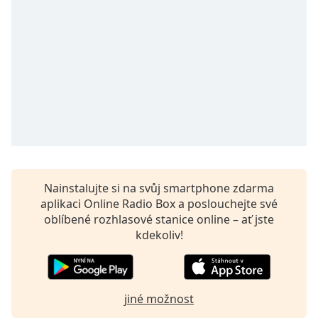
opens
subtitles
settings
dialog
subtitles
off
,
selected
Audio
Track
Picture-
in-
Nainstalujte si na svůj smartphone zdarma
Picture
aplikaci Online Radio Box a poslouchejte své
Fullscreen
oblíbené rozhlasové stanice online – ať jste
This
kdekoliv!
is
a
modal
window.
jiné možnost