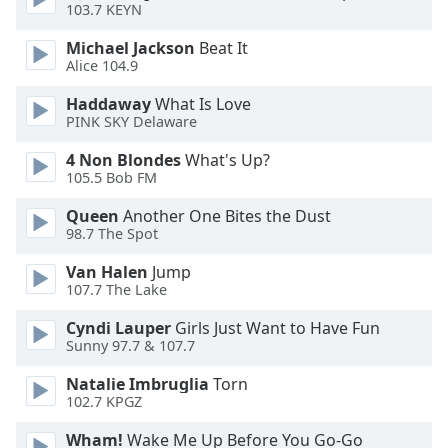
Color
103.7 KEYN
Michael Jackson
Beat It
Opacity
Alice 104.9
Haddaway
What Is Love
Caption
PINK SKY Delaware
Area
4 Non Blondes
What's Up?
Background
105.5 Bob FM
Color
Queen
Another One Bites the Dust
98.7 The Spot
Opacity
Van Halen
Jump
107.7 The Lake
Font
Size
Cyndi Lauper
Girls Just Want to Have Fun
Sunny 97.7 & 107.7
Text
Natalie Imbruglia
Torn
Edge
102.7 KPGZ
Style
Wham!
Wake Me Up Before You Go-Go