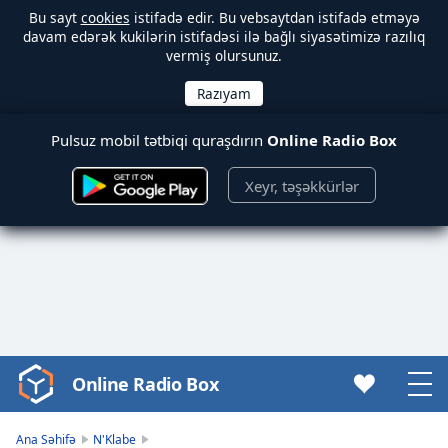
Bu sayt
cookies
istifadə edir. Bu vebsaytdan istifadə etməyə
davam edərək kukilərin istifadəsi ilə bağlı siyasətimizə razılıq
vermiş olursunuz.
Pulsuz mobil tətbiqi quraşdırın
Online Radio Box
Xeyr, təşəkkürlər
Online Radio Box
Video
Player
is
Ana Səhifə
N'Klabe