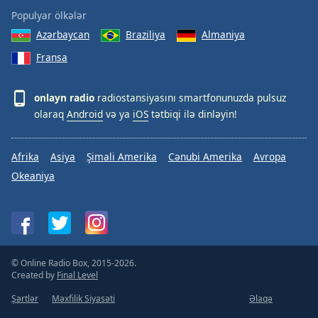
Populyar ölkələr
Azərbaycan
Braziliya
Almaniya
Fransa
onlayn radio
radiostansiyasını smartfonunuzda pulsuz
olaraq
Android
və ya
iOS
tətbiqi ilə dinləyin!
Afrika
Asiya
Şimali Amerika
Cənubi Amerika
Avropa
Okeaniya
© Online Radio Box, 2015-2026.
Created by
Final Level
Şərtlər
Məxfilik Siyasəti
Əlaqə