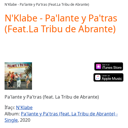
loading.
N'Klabe - Pa'lante y Pa'tras (Feat.La Tribu de Abrante)
Play
Video
N'Klabe - Pa'lante y Pa'tras
Play
(Feat.La Tribu de Abrante)
Skip
Backward
Skip
Forward
Mute
Current
Time
0:00
/
Duration
-:-
Loaded
:
0.00%
Stream
Pa'lante y Pa'tras (feat. La Tribu de Abrante)
Type
LIVE
Seek to
İfaçı:
N'Klabe
live,
Album:
Pa'lante y Pa'tras (feat. La Tribu de Abrante) -
currently
behind
Single
, 2020
live
LIVE