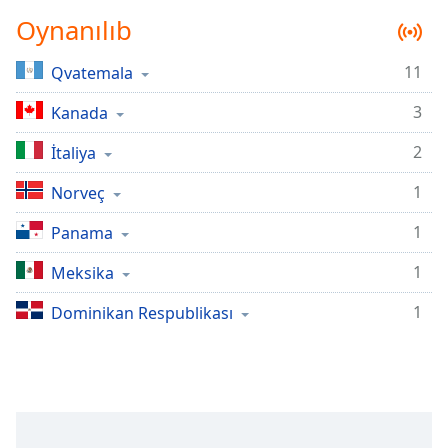
Remaining
Oynanılıb
Time
-
-:-
11
Qvatemala
1x
3
Kanada
Playback
Rate
2
İtaliya
Chapters
1
Norveç
Chapters
1
Panama
Descriptions
1
Meksika
descriptions
off
,
1
Dominikan Respublikası
selected
Subtitles
subtitles
settings
,