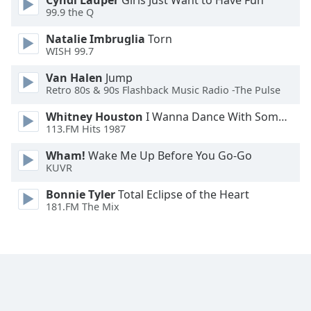
Cyndi Lauper
Girls Just Want to Have Fun
Font
99.9 the Q
Family
Natalie Imbruglia
Torn
WISH 99.7
Reset
Van Halen
Jump
Done
Retro 80s & 90s Flashback Music Radio -The Pulse
Close
Modal
Whitney Houston
I Wanna Dance With Somebody
Dialog
113.FM Hits 1987
End
of
Wham!
Wake Me Up Before You Go-Go
dialog
KUVR
window.
Bonnie Tyler
Total Eclipse of the Heart
181.FM The Mix