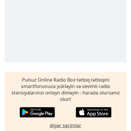
opens
subtitles
settings
dialog
subtitles
off
,
selected
Audio
Track
Picture-
in-
Picture
Pulsuz Online Radio Box tətbiq tətbiqini
Fullscreen
smartfonunuza yükləyin və sevimli radio
This
stansiyalarınızı onlayn dinləyin - harada olursanız
is
olun!
a
modal
window.
digər seçimlər
Beginning