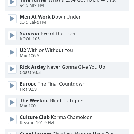
Tina Turner
What's Love Got To Do With It
94.5 Mix FM
Opacity
Men At Work
Down Under
93.5 Lake FM
Caption
Survivor
Eye of the Tiger
Area
KOOL 105
Background
Color
U2
With or Without You
Mix 106.5
Rick Astley
Never Gonna Give You Up
Opacity
Coast 93.3
Europe
The Final Countdown
Font
Hot 92.9
Size
The Weeknd
Blinding Lights
Mix 100
Text
Edge
Culture Club
Karma Chameleon
Style
Rewind 101.9 FM