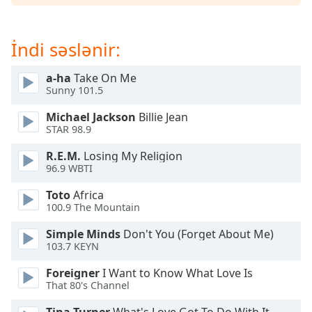
of
dialog
window.
İndi səslənir:
Escape
will
a-ha
Take On Me
cancel
Sunny 101.5
and
close
Michael Jackson
Billie Jean
the
STAR 98.9
window.
R.E.M.
Losing My Religion
96.9 WBTI
Text
Color
Toto
Africa
100.9 The Mountain
Opacity
Simple Minds
Don't You (Forget About Me)
103.7 KEYN
Text
Foreigner
I Want to Know What Love Is
That 80's Channel
Background
Color