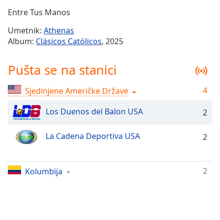
Time
-
Entre Tus Manos
-:-
Umetnik:
Athenas
1x
Album:
Clásicos Católicos
, 2025
Playback
Rate
Pušta se na stanici
Chapters
4
Sjedinjene Američke Države
Chapters
Los Duenos del Balon USA
2
Descriptions
descriptions
La Cadena Deportiva USA
2
off
,
selected
2
Kolumbija
Subtitles
subtitles
settings
,
opens