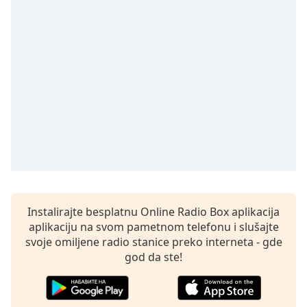
subtitles
settings
dialog
subtitles
off
,
selected
Audio
Track
Picture-
in-
Picture
Fullscreen
This
is
Instalirajte besplatnu Online Radio Box aplikacija
a
aplikaciju na svom pametnom telefonu i slušajte
modal
svoje omiljene radio stanice preko interneta - gde
window.
god da ste!
Beginning
of