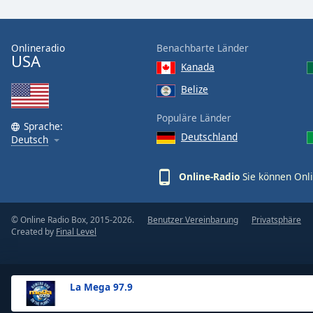
the
window.
Onlineradio
Benachbarte Länder
USA
Text
Kanada
Color
Belize
Opacity
Populäre Länder
Sprache:
Deutschland
Deutsch
Text
Background
Online-Radio
Sie können Onli
Color
© Online Radio Box, 2015-2026.
Benutzer Vereinbarung
Privatsphäre
Opacity
Created by
Final Level
Caption
Area
La Mega 97.9
Background