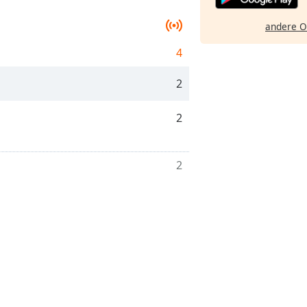
andere O
4
2
2
2