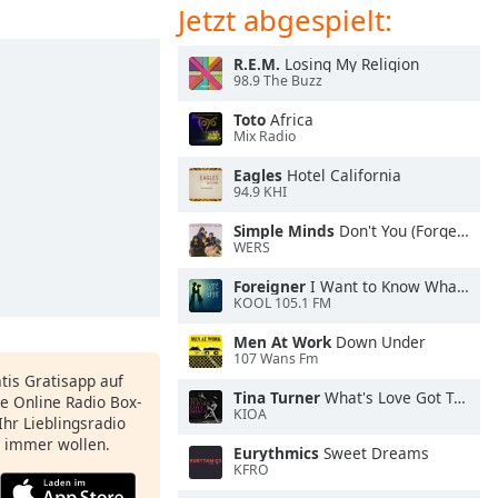
Jetzt abgespielt:
R.E.M.
Losing My Religion
98.9 The Buzz
Toto
Africa
Mix Radio
Eagles
Hotel California
94.9 KHI
Simple Minds
Don't You (Forget About Me)
WERS
Foreigner
I Want to Know What Love Is
KOOL 105.1 FM
Men At Work
Down Under
107 Wans Fm
atis Gratisapp auf
Tina Turner
What's Love Got To Do With It
e Online Radio Box-
KIOA
Ihr Lieblingsradio
e immer wollen.
Eurythmics
Sweet Dreams
KFRO