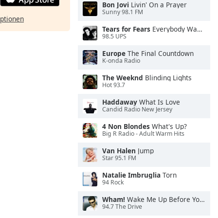
Bon Jovi
Livin' On a Prayer
Sunny 98.1 FM
ptionen
Tears for Fears
Everybody Wants To Rule the World
98.5 UPS
Europe
The Final Countdown
K-onda Radio
The Weeknd
Blinding Lights
Hot 93.7
Haddaway
What Is Love
Candid Radio New Jersey
4 Non Blondes
What's Up?
Big R Radio - Adult Warm Hits
Van Halen
Jump
Star 95.1 FM
Natalie Imbruglia
Torn
94 Rock
Wham!
Wake Me Up Before You Go-Go
94.7 The Drive