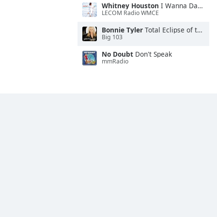
Whitney Houston
I Wanna Dance With Somebody
LECOM Radio WMCE
Bonnie Tyler
Total Eclipse of the Heart
Big 103
No Doubt
Don't Speak
mmRadio