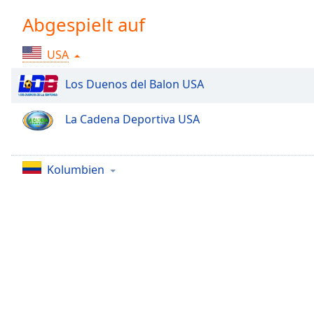
Chapters
Abgespielt auf
Chapters
USA
Descriptions
descriptions
Los Duenos del Balon USA
off
,
selected
La Cadena Deportiva USA
Subtitles
subtitles
Kolumbien
settings
,
opens
subtitles
settings
dialog
subtitles
off
,
selected