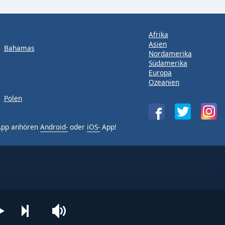
Afrika
Asien
Bahamas
Nordamerika
Südamerika
Europa
Ozeanien
Polen
-App anhören
Android-
oder
iOS-
App!