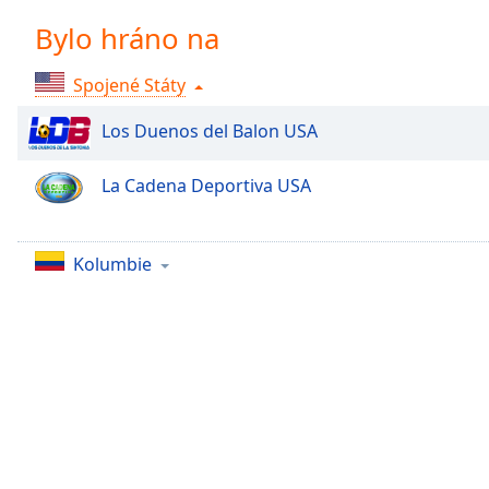
Chapters
Bylo hráno na
Chapters
Spojené Státy
Descriptions
descriptions
Los Duenos del Balon USA
off
,
selected
La Cadena Deportiva USA
Subtitles
subtitles
Kolumbie
settings
,
opens
subtitles
settings
dialog
subtitles
off
,
selected