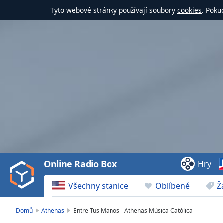
Tyto webové stránky používají soubory
cookies
. Poku
Video
Player
is
loading.
Play
Video
Online Radio Box
Hry
Play
Skip
Všechny stanice
Oblíbené
Ž
Backward
Skip
Forward
Domů
Athenas
Entre Tus Manos - Athenas Música Católica
Mute