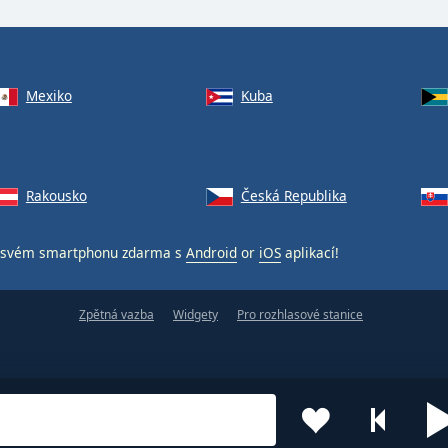
Mexiko
Kuba
Rakousko
Česká Republika
svém smartphonu zdarma s
Android
or
iOS
aplikací!
Zpětná vazba
Widgety
Pro rozhlasové stanice