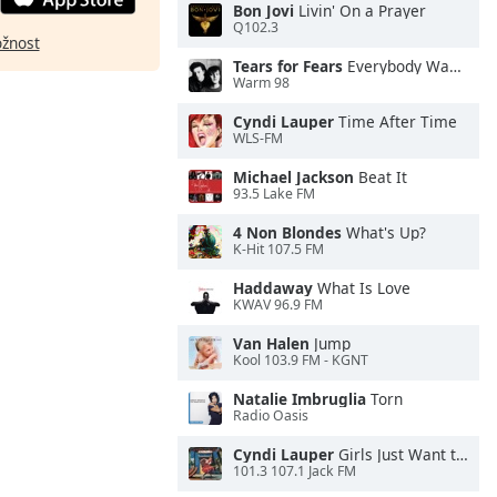
Bon Jovi
Livin' On a Prayer
Q102.3
ožnost
Tears for Fears
Everybody Wants To Rule the World
Warm 98
Cyndi Lauper
Time After Time
WLS-FM
Michael Jackson
Beat It
93.5 Lake FM
4 Non Blondes
What's Up?
K-Hit 107.5 FM
Haddaway
What Is Love
KWAV 96.9 FM
Van Halen
Jump
Kool 103.9 FM - KGNT
Natalie Imbruglia
Torn
Radio Oasis
Cyndi Lauper
Girls Just Want to Have Fun
101.3 107.1 Jack FM