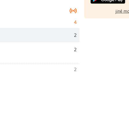
jiné m
4
2
2
2