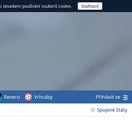
mi zásadami používání souborů cookie.
Reversi
Vrhcáby
Přihlásit se
Spojené Státy