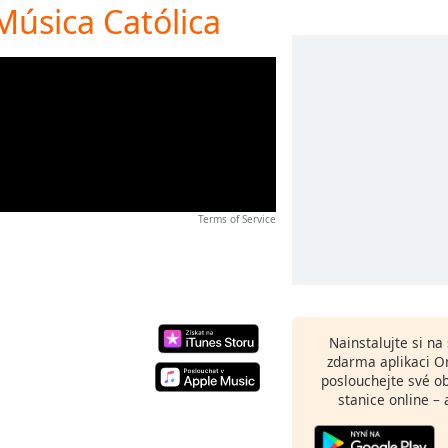
Música Católica
Terms of Service
Nainstalujte si n
zdarma aplikaci O
poslouchejte své o
stanice online – 