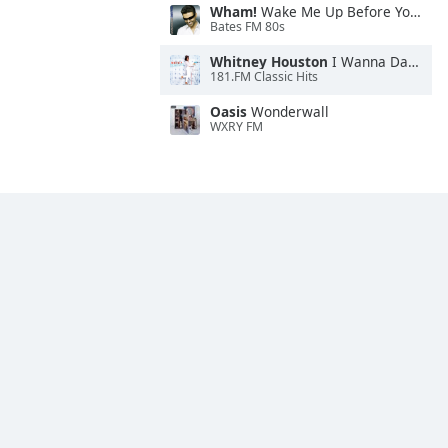
Wham!
Wake Me Up Before You Go-Go
Bates FM 80s
Whitney Houston
I Wanna Dance With Somebody
181.FM Classic Hits
Oasis
Wonderwall
WXRY FM