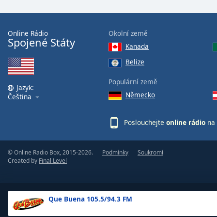
the
window.
Online Rádio
Okolní země
Spojené Státy
Text
Kanada
Color
Belize
Opacity
Populární země
Jazyk:
Německo
Čeština
Text
Background
Poslouchejte
online rádio
na 
Color
© Online Radio Box, 2015-2026.
Podmínky
Soukromí
Opacity
Created by
Final Level
Caption
Area
Que Buena 105.5/94.3 FM
Background