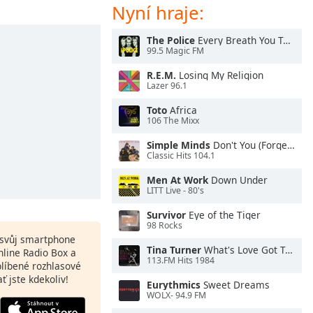
Nyní hraje:
The Police
Every Breath You Take
99.5 Magic FM
R.E.M.
Losing My Religion
Lazer 96.1
Toto
Africa
106 The Mixx
Simple Minds
Don't You (Forget About Me)
Classic Hits 104.1
Men At Work
Down Under
LITT Live - 80's
Survivor
Eye of the Tiger
98 Rocks
a svůj smartphone
Tina Turner
What's Love Got To Do With It
nline Radio Box a
113.FM Hits 1984
blíbené rozhlasové
ať jste kdekoliv!
Eurythmics
Sweet Dreams
WOLX- 94.9 FM