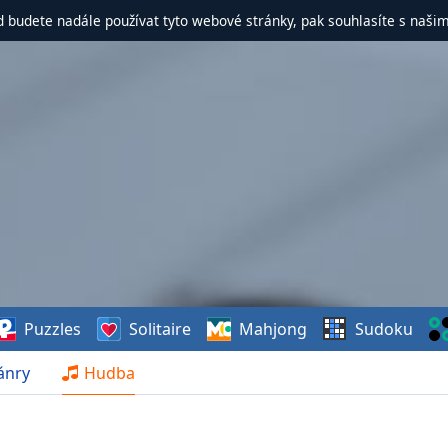
d budete nadále používat tyto webové stránky, pak souhlasíte s naši
Puzzles
Solitaire
Mahjong
Sudoku
ánry
Hudba