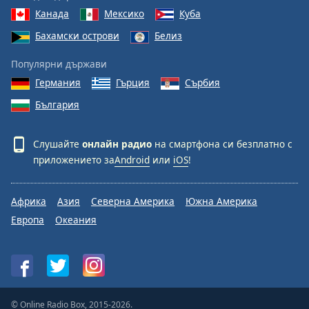
Канада
Мексико
Куба
Бахамски острови
Белиз
Популярни държави
Германия
Гърция
Сърбия
България
Слушайте
онлайн радио
на смартфона си безплатно с
приложението за
Android
или
iOS
!
Африка
Азия
Северна Америка
Южна Америка
Европа
Океания
© Online Radio Box, 2015-2026.