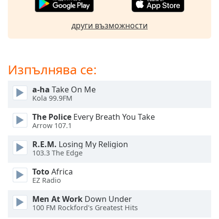
Beginning
of
dialog
други възможности
window.
Escape
will
cancel
Изпълнява се:
and
close
a-ha
Take On Me
the
Kola 99.9FM
window.
The Police
Every Breath You Take
Arrow 107.1
Text
Color
R.E.M.
Losing My Religion
103.3 The Edge
Opacity
Toto
Africa
EZ Radio
Text
Men At Work
Down Under
100 FM Rockford's Greatest Hits
Background