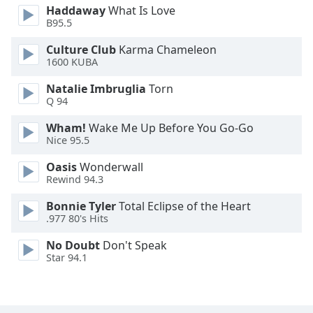
Haddaway
What Is Love
Font
B95.5
Family
Culture Club
Karma Chameleon
1600 KUBA
Reset
Natalie Imbruglia
Torn
Done
Q 94
Close
Modal
Wham!
Wake Me Up Before You Go-Go
Dialog
Nice 95.5
End
of
Oasis
Wonderwall
dialog
Rewind 94.3
window.
Bonnie Tyler
Total Eclipse of the Heart
.977 80's Hits
No Doubt
Don't Speak
Star 94.1