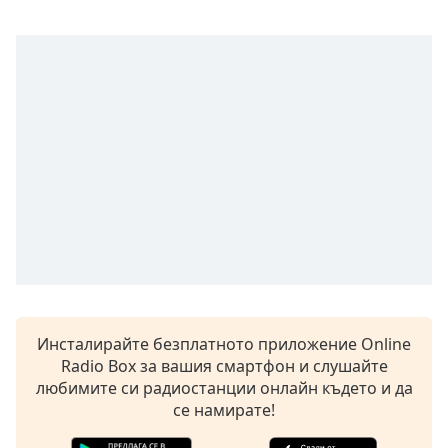
opens
subtitles
settings
dialog
subtitles
off
,
selected
Audio
Track
Picture-
in-
Picture
Fullscreen
This
is
Инсталирайте безплатното приложение Online
a
Radio Box за вашия смартфон и слушайте
modal
любимите си радиостанции онлайн където и да
window.
се намирате!