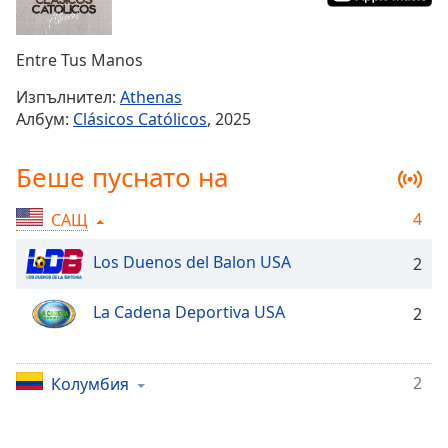
Remaining
Time
-
Entre Tus Manos
-:-
Изпълнител:
Athenas
1x
Албум:
Clásicos Católicos
, 2025
Playback
Rate
Беше пуснато на
Chapters
4
САЩ
Chapters
Los Duenos del Balon USA
2
Descriptions
descriptions
La Cadena Deportiva USA
2
off
,
selected
2
Колумбия
Subtitles
subtitles
settings
,