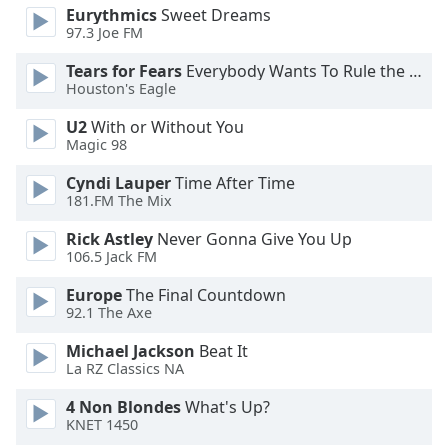
Color
Eurythmics
Sweet Dreams
97.3 Joe FM
Opacity
Tears for Fears
Everybody Wants To Rule the World
Houston's Eagle
Caption
U2
With or Without You
Area
Magic 98
Background
Cyndi Lauper
Time After Time
Color
181.FM The Mix
Rick Astley
Never Gonna Give You Up
Opacity
106.5 Jack FM
Europe
The Final Countdown
Font
92.1 The Axe
Size
Michael Jackson
Beat It
La RZ Classics NA
Text
Edge
4 Non Blondes
What's Up?
Style
KNET 1450