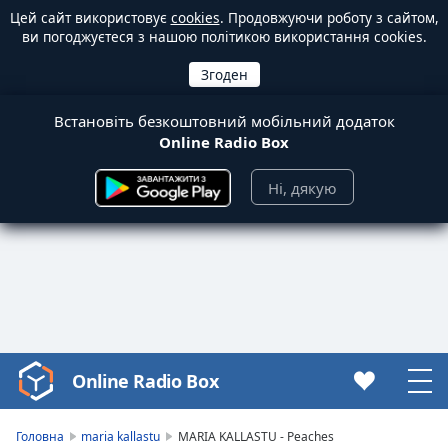
Цей сайт використовує
cookies
. Продовжуючи роботу з сайтом,
ви погоджуєтеся з нашою політикою використання cookies.
Встановіть безкоштовний мобільний додаток
Online Radio Box
Ні, дякую
Online Radio Box
Video
Player
is
Головна
maria kallastu
MARIA KALLASTU - Peaches