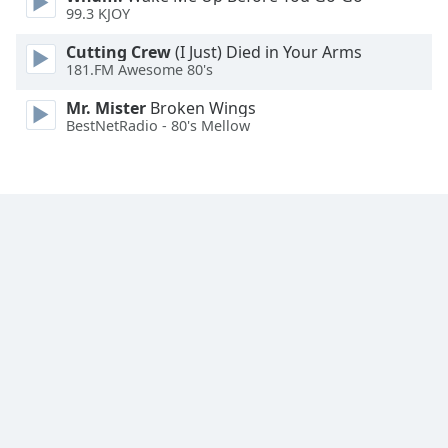
Font
99.3 KJOY
Family
Cutting Crew
(I Just) Died in Your Arms
181.FM Awesome 80's
Reset
Mr. Mister
Broken Wings
Done
BestNetRadio - 80's Mellow
Close
Modal
Dialog
End
of
dialog
window.