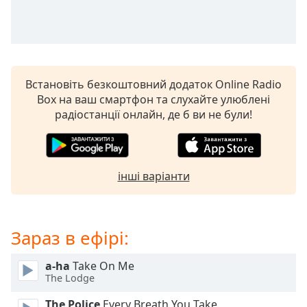
subtitles
settings
dialog
subtitles
off
,
Встановіть безкоштовний додаток Online Radio
selected
Box на ваш смартфон та слухайте улюблені
радіостанції онлайн, де б ви не були!
Audio
Track
Picture-
in-
Picture
інші варіанти
Fullscreen
This
is
Зараз в ефірі:
a
modal
window.
a-ha
Take On Me
The Lodge
Beginning
The Police
Every Breath You Take