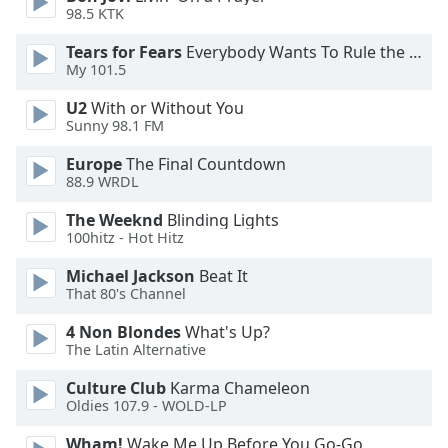
98.5 KTK
Opacity
Tears for Fears
Everybody Wants To Rule the World
My 101.5
Caption
U2
With or Without You
Area
Sunny 98.1 FM
Background
Europe
The Final Countdown
Color
88.9 WRDL
The Weeknd
Blinding Lights
Opacity
100hitz - Hot Hitz
Michael Jackson
Beat It
Font
That 80's Channel
Size
4 Non Blondes
What's Up?
The Latin Alternative
Text
Edge
Culture Club
Karma Chameleon
Style
Oldies 107.9 - WOLD-LP
Wham!
Wake Me Up Before You Go-Go