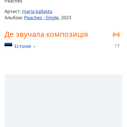
Remaining
Peaches
Time
-
Артист:
maria kallastu
-:-
Альбом:
Peaches - Single
, 2023
1x
Де звучала композиція
Playback
Rate
17
Естонія
Chapters
Chapters
Descriptions
descriptions
off
,
selected
Subtitles
subtitles
settings
,
opens