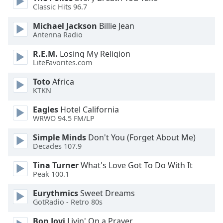
of
Classic Hits 96.7
dialog
window.
Michael Jackson
Billie Jean
Escape
Antenna Radio
will
R.E.M.
Losing My Religion
cancel
LiteFavorites.com
and
close
Toto
Africa
the
KTKN
window.
Eagles
Hotel California
WRWO 94.5 FM/LP
Text
Color
Simple Minds
Don't You (Forget About Me)
Decades 107.9
Opacity
Tina Turner
What's Love Got To Do With It
Peak 100.1
Text
Eurythmics
Sweet Dreams
GotRadio - Retro 80s
Background
Color
Bon Jovi
Livin' On a Prayer