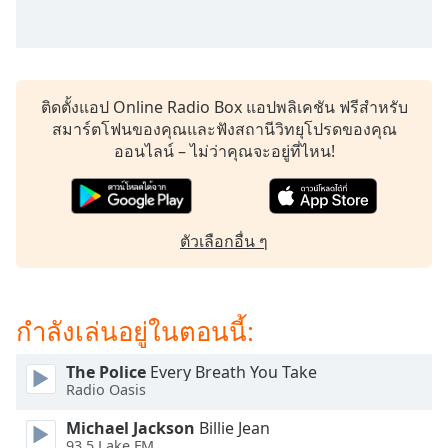
subtitles
settings
dialog
subtitles
off
,
ติดตั้งแอป Online Radio Box แอปพลิเคชัน ฟรีสำหรับ
selected
สมาร์ตโฟนของคุณและฟังสถานีวิทยุโปรดของคุณ
ออนไลน์ – ไม่ว่าคุณจะอยู่ที่ไหน!
Audio
Track
Picture-
in-
Picture
ตัวเลือกอื่น ๆ
Fullscreen
This
is
กำลังเล่นอยู่ในตอนนี้:
a
modal
window.
The Police
Every Breath You Take
Radio Oasis
Beginning
Michael Jackson
Billie Jean
of
93.5 Lake FM