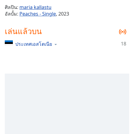
Time
-
ศิลปิน:
maria kallastu
-:-
อัลบั้ม:
Peaches - Single
, 2023
1x
เล่นแล้วบน
Playback
Rate
18
ประเทศเอสโตเนีย
Chapters
Chapters
Descriptions
descriptions
off
,
selected
Subtitles
subtitles
settings
,
opens