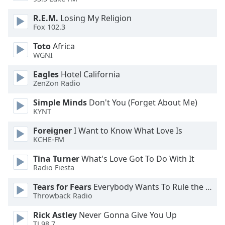
dialog
window.
R.E.M.
Losing My Religion
Escape
Fox 102.3
will
Toto
Africa
cancel
WGNI
and
close
Eagles
Hotel California
the
ZenZon Radio
window.
Simple Minds
Don't You (Forget About Me)
KYNT
Text
Color
Foreigner
I Want to Know What Love Is
KCHE-FM
Opacity
Tina Turner
What's Love Got To Do With It
Radio Fiesta
Text
Tears for Fears
Everybody Wants To Rule the World
Throwback Radio
Background
Color
Rick Astley
Never Gonna Give You Up
TJ 98.7