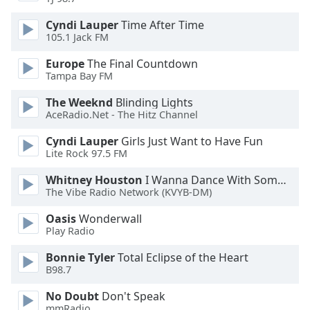
Opacity
Cyndi Lauper
Time After Time
105.1 Jack FM
Caption
Europe
The Final Countdown
Area
Tampa Bay FM
Background
The Weeknd
Blinding Lights
Color
AceRadio.Net - The Hitz Channel
Cyndi Lauper
Girls Just Want to Have Fun
Opacity
Lite Rock 97.5 FM
Whitney Houston
I Wanna Dance With Somebody
Font
The Vibe Radio Network (KVYB-DM)
Size
Oasis
Wonderwall
Play Radio
Text
Edge
Bonnie Tyler
Total Eclipse of the Heart
Style
B98.7
No Doubt
Don't Speak
Font
mmRadio