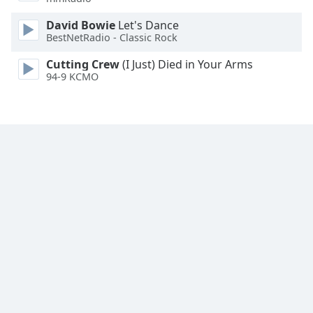
Family
David Bowie
Let's Dance
BestNetRadio - Classic Rock
Reset
Cutting Crew
(I Just) Died in Your Arms
Done
94-9 KCMO
Close
Modal
Dialog
End
of
dialog
window.