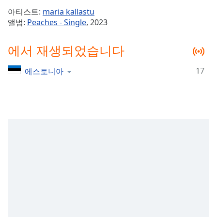
Time
-
아티스트:
maria kallastu
-:-
앨범:
Peaches - Single
, 2023
1x
에서 재생되었습니다
Playback
Rate
17
에스토니아
Chapters
Chapters
Descriptions
descriptions
off
,
selected
Subtitles
subtitles
settings
,
opens