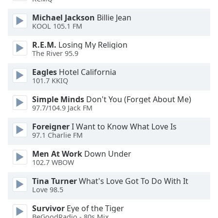
dialog
window.
Michael Jackson
Billie Jean
Escape
KOOL 105.1 FM
will
R.E.M.
Losing My Religion
cancel
The River 95.9
and
close
Eagles
Hotel California
the
101.7 KKIQ
window.
Simple Minds
Don't You (Forget About Me)
97.7/104.9 Jack FM
Text
Color
Foreigner
I Want to Know What Love Is
97.1 Charlie FM
Opacity
Men At Work
Down Under
102.7 WBOW
Text
Tina Turner
What's Love Got To Do With It
Love 98.5
Background
Color
Survivor
Eye of the Tiger
BeGoodRadio - 80s Mix