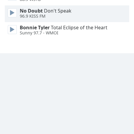
Family
No Doubt
Don't Speak
96.9 KISS FM
Reset
Bonnie Tyler
Total Eclipse of the Heart
Done
Sunny 97.7 - WMOI
Close
Modal
Dialog
End
of
dialog
window.