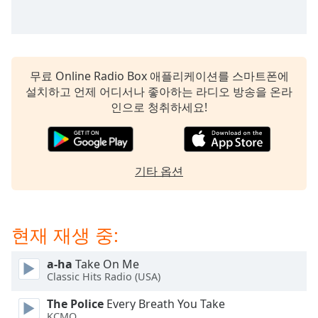
subtitles
settings
dialog
subtitles
off
,
무료 Online Radio Box 애플리케이션를 스마트폰에
selected
설치하고 언제 어디서나 좋아하는 라디오 방송을 온라
인으로 청취하세요!
Audio
Track
Picture-
in-
Picture
기타 옵션
Fullscreen
This
is
현재 재생 중:
a
modal
window.
a-ha
Take On Me
Classic Hits Radio (USA)
Beginning
The Police
Every Breath You Take
of
KCMQ