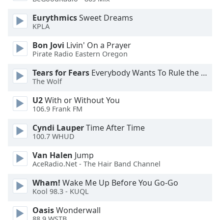
Opacity
Eurythmics
Sweet Dreams
KPLA
Caption
Bon Jovi
Livin' On a Prayer
Area
Pirate Radio Eastern Oregon
Background
Tears for Fears
Everybody Wants To Rule the World
Color
The Wolf
U2
With or Without You
Opacity
106.9 Frank FM
Cyndi Lauper
Time After Time
Font
100.7 WHUD
Size
Van Halen
Jump
AceRadio.Net - The Hair Band Channel
Text
Edge
Wham!
Wake Me Up Before You Go-Go
Style
Kool 98.3 - KUQL
Oasis
Wonderwall
Font
88.9 WSTB