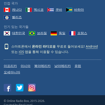
인접 국가
캐나다
멕시코
쿠바
바하마
벨리즈
인기 있는 국가들
대한민국
브라질
독일
프랑스
스마트폰에서
온라인 라디오
를 무료로 들어보세요!
Android
또는
iOS
앱을 통해 이용할 수 있습니다.
아프리카
아시아
북아메리카
남아메리카
유럽
오세아니아
© Online Radio Box, 2015-2026.
Created by
Final Level