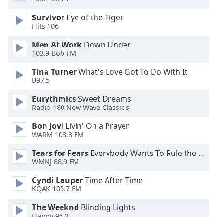
Opacity
Survivor
Eye of the Tiger
Hits 106
Caption
Men At Work
Down Under
Area
103.9 Bob FM
Background
Tina Turner
What's Love Got To Do With It
Color
B97.5
Eurythmics
Sweet Dreams
Opacity
Radio 180 New Wave Classic's
Bon Jovi
Livin' On a Prayer
Font
WARM 103.3 FM
Size
Tears for Fears
Everybody Wants To Rule the World
WMNJ 88.9 FM
Text
Edge
Cyndi Lauper
Time After Time
Style
KQAK 105.7 FM
The Weeknd
Blinding Lights
Font
Happy 95.3