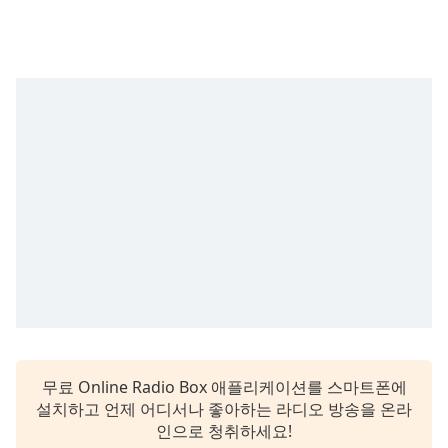
subtitles
settings
dialog
subtitles
off
,
selected
Audio
Track
Picture-
in-
Picture
Fullscreen
This
is
a
modal
window.
무료 Online Radio Box 애플리케이션를 스마트폰에
설치하고 언제 어디서나 좋아하는 라디오 방송을 온라
Beginning
인으로 청취하세요!
of