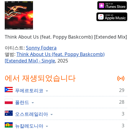
Time
-
-:-
1x
Playback
Rate
Think About Us (feat. Poppy Baskcomb) [Extended Mix]
Chapters
아티스트:
Sonny Fodera
앨범:
Think About Us (feat. Poppy Baskcomb)
Chapters
[Extended Mix] - Single
, 2025
Descriptions
에서 재생되었습니다
descriptions
off
,
29
푸에르토리코
selected
28
폴란드
Subtitles
subtitles
3
오스트레일리아
settings
,
3
뉴칼레도니아
opens