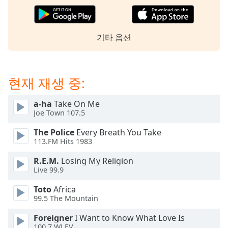
dialog
window.
Escape
기타 옵션
will
cancel
and
close
현재 재생 중:
the
window.
a-ha
Take On Me
Joe Town 107.5
Text
Color
The Police
Every Breath You Take
113.FM Hits 1983
Opacity
R.E.M.
Losing My Religion
Live 99.9
Text
Toto
Africa
99.5 The Mountain
Background
Color
Foreigner
I Want to Know What Love Is
100.7 WLEV