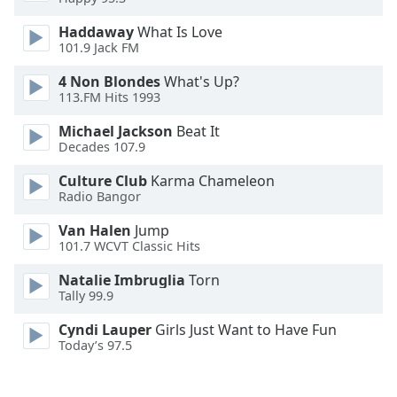
Family
Haddaway
What Is Love
101.9 Jack FM
Reset
4 Non Blondes
What's Up?
Done
113.FM Hits 1993
Close
Modal
Michael Jackson
Beat It
Dialog
Decades 107.9
End
of
Culture Club
Karma Chameleon
dialog
Radio Bangor
window.
Van Halen
Jump
101.7 WCVT Classic Hits
Natalie Imbruglia
Torn
Tally 99.9
Cyndi Lauper
Girls Just Want to Have Fun
Today’s 97.5