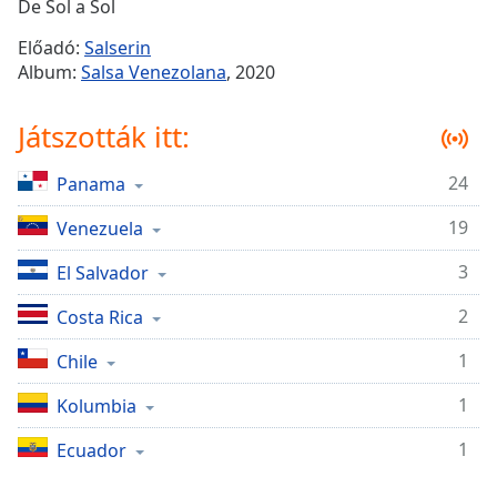
Remaining
De Sol a Sol
Time
-
Előadó:
Salserin
-:-
Album:
Salsa Venezolana
, 2020
1x
Játszották itt:
Playback
Rate
24
Panama
Chapters
19
Chapters
Venezuela
3
El Salvador
Descriptions
descriptions
2
Costa Rica
off
,
1
Chile
selected
1
Kolumbia
Subtitles
subtitles
1
Ecuador
settings
,