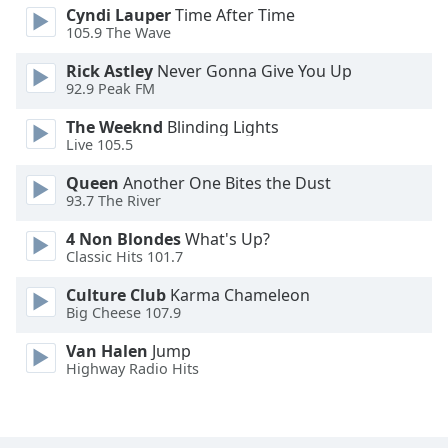
Cyndi Lauper
Time After Time
Font
105.9 The Wave
Family
Rick Astley
Never Gonna Give You Up
92.9 Peak FM
Reset
Done
The Weeknd
Blinding Lights
Live 105.5
Close
Modal
Dialog
Queen
Another One Bites the Dust
End
93.7 The River
of
4 Non Blondes
What's Up?
dialog
Classic Hits 101.7
window.
Culture Club
Karma Chameleon
Big Cheese 107.9
Van Halen
Jump
Highway Radio Hits