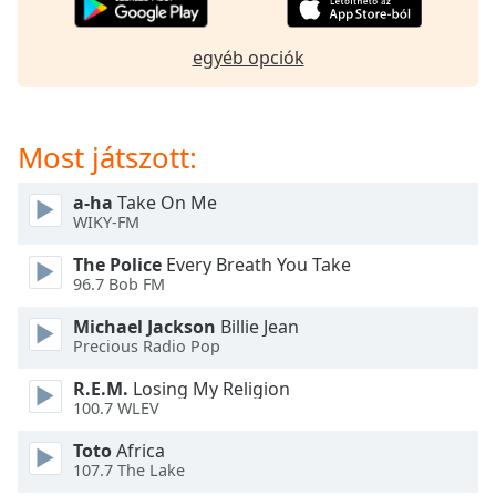
of
dialog
window.
egyéb opciók
Escape
will
cancel
Most játszott:
and
close
a-ha
Take On Me
the
WIKY-FM
window.
The Police
Every Breath You Take
Text
96.7 Bob FM
Color
Michael Jackson
Billie Jean
Precious Radio Pop
Opacity
R.E.M.
Losing My Religion
100.7 WLEV
Text
Toto
Africa
Background
107.7 The Lake
Color