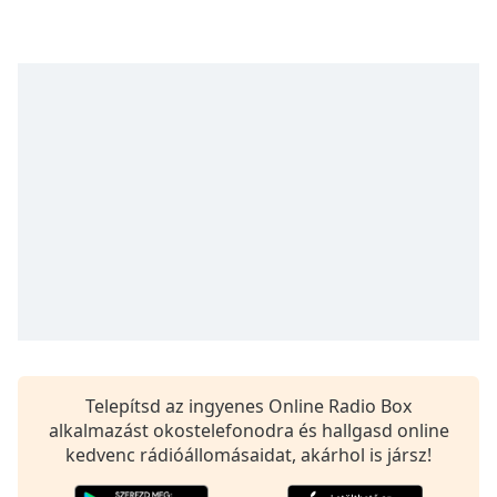
opens
subtitles
settings
dialog
subtitles
off
,
selected
Audio
Track
Picture-
in-
Picture
Fullscreen
This
is
a
modal
Telepítsd az ingyenes Online Radio Box
window.
alkalmazást okostelefonodra és hallgasd online
kedvenc rádióállomásaidat, akárhol is jársz!
Beginning