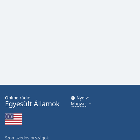
Online rádió
Nyelv:
Egyesült Államok
Magyar
Szomszédos országok