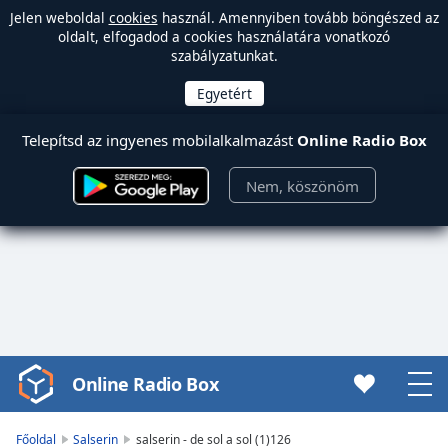
Jelen weboldal
cookies
használ. Amennyiben tovább böngészed az
oldalt, elfogadod a cookies használatára vonatkozó
szabályzatunkat.
Telepítsd az ingyenes mobilalkalmazást
Online Radio Box
Nem, köszönöm
Online Radio Box
Video
Player
is
Főoldal
Salserin
salserin - de sol a sol (1)126