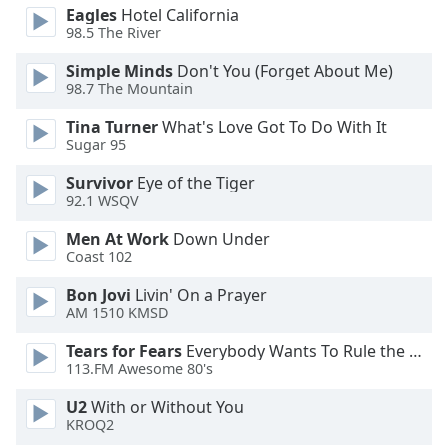
Eagles
Hotel California
98.5 The River
Opacity
Simple Minds
Don't You (Forget About Me)
98.7 The Mountain
Caption
Area
Tina Turner
What's Love Got To Do With It
Background
Sugar 95
Color
Survivor
Eye of the Tiger
92.1 WSQV
Opacity
Men At Work
Down Under
Coast 102
Font
Bon Jovi
Livin' On a Prayer
Size
AM 1510 KMSD
Tears for Fears
Everybody Wants To Rule the World
Text
113.FM Awesome 80's
Edge
U2
With or Without You
Style
KROQ2