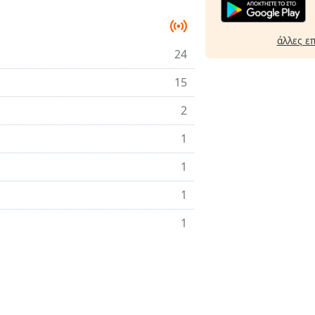
άλλες ε
24
15
2
1
1
1
1