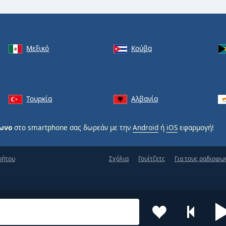
Μεξικό
Κούβα
Τουρκία
Αλβανία
φωνο
στο smartphone σας δωρεάν με την
Android
ή
iOS
εφαρμογή!
ρήτου
Σχόλια
Γουίτζετς
Για τους ραδιοφω