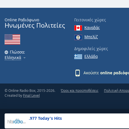
the
window.
Online Ραδιόφωνο
Γειτονικές χώρες
Ηνωμένες Πολιτείες
Text
Καναδάς
Color
Μπελίζ
Opacity
Δημοφιλείς χώρες
Γλώσσα:
Ελλάδα
Ελληνικά
Text
Background
Ακούστε
online ραδιό
Color
© Online Radio Box, 2015-2026.
Όροι και προϋποθέσεις
Πολιτική Απορ
Opacity
Created by
Final Level
Caption
Area
.977 Today's Hits
Background