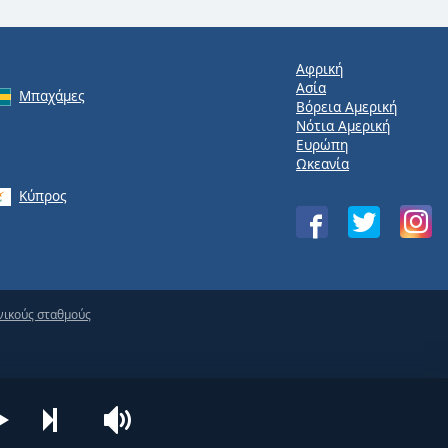
Αφρική
Ασία
Μπαχάμες
Βόρεια Αμερική
Νότια Αμερική
Ευρώπη
Ωκεανία
Κύπρος
νικούς σταθμούς