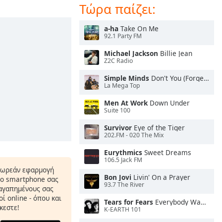
Τώρα παίζει:
a-ha
Take On Me
92.1 Party FM
Michael Jackson
Billie Jean
Z2C Radio
Simple Minds
Don't You (Forget About Me)
La Mega Top
Men At Work
Down Under
Suite 100
Survivor
Eye of the Tiger
202.FM - 020 The Mix
Eurythmics
Sweet Dreams
106.5 Jack FM
δωρεάν εφαρμογή
Bon Jovi
Livin' On a Prayer
το smartphone σας
93.7 The River
 αγαπημένους σας
ί online - όπου και
Tears for Fears
Everybody Wants To Rule the World
κεστε!
K-EARTH 101