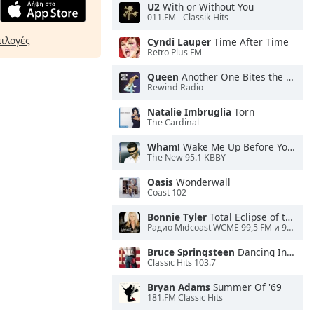
U2
With or Without You
011.FM - Classik Hits
πιλογές
Cyndi Lauper
Time After Time
Retro Plus FM
Queen
Another One Bites the Dust
Rewind Radio
Natalie Imbruglia
Torn
The Cardinal
Wham!
Wake Me Up Before You Go-Go
The New 95.1 KBBY
Oasis
Wonderwall
Coast 102
Bonnie Tyler
Total Eclipse of the Heart
Радио Midcoast WCME 99,5 FM и 900 AM
Bruce Springsteen
Dancing In the Dark
Classic Hits 103.7
Bryan Adams
Summer Of '69
181.FM Classic Hits