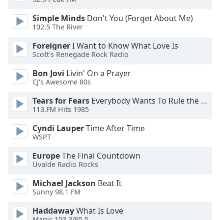
Simple Minds
Don't You (Forget About Me)
Opacity
102.5 The River
Foreigner
I Want to Know What Love Is
Caption
Scott's Renegade Rock Radio
Area
Background
Bon Jovi
Livin' On a Prayer
Color
CJ's Awesome 80s
Tears for Fears
Everybody Wants To Rule the World
113.FM Hits 1985
Opacity
Cyndi Lauper
Time After Time
WSPT
Font
Size
Europe
The Final Countdown
Uvalde Radio Rocks
Text
Michael Jackson
Beat It
Edge
Sunny 98.1 FM
Style
Haddaway
What Is Love
Magic 103.3/95.5