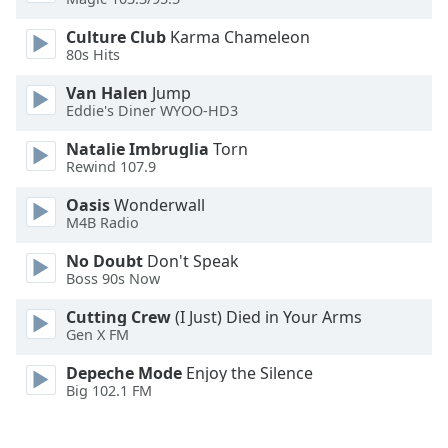
Font
Culture Club
Karma Chameleon
Family
80s Hits
Van Halen
Jump
Reset
Eddie's Diner WYOO-HD3
Done
Close
Natalie Imbruglia
Torn
Modal
Rewind 107.9
Dialog
End
Oasis
Wonderwall
of
M4B Radio
dialog
No Doubt
Don't Speak
window.
Boss 90s Now
Cutting Crew
(I Just) Died in Your Arms
Gen X FM
Depeche Mode
Enjoy the Silence
Big 102.1 FM