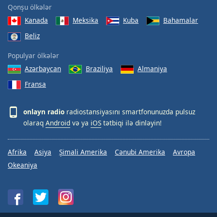
Qonşu ölkələr
Kanada
Meksika
Kuba
Bahamalar
Beliz
Populyar ölkələr
Azərbaycan
Braziliya
Almaniya
Fransa
onlayn radio
radiostansiyasını smartfonunuzda pulsuz
olaraq
Android
və ya
iOS
tətbiqi ilə dinləyin!
Afrika
Asiya
Şimali Amerika
Cənubi Amerika
Avropa
Okeaniya