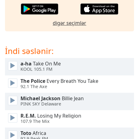
of
dialog
window.
Escape
digər seçimlər
will
cancel
and
İndi səslənir:
close
the
a-ha
Take On Me
window.
KOOL 105.1 FM
Text
The Police
Every Breath You Take
Color
92.1 The Axe
Michael Jackson
Billie Jean
Opacity
PINK SKY Delaware
R.E.M.
Losing My Religion
Text
107.9 The Mix
Background
Toto
Africa
Color
92.9 Peak FM