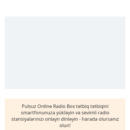
opens
subtitles
settings
dialog
subtitles
off
,
selected
Audio
Track
Picture-
in-
Picture
Fullscreen
This
is
a
modal
Pulsuz Online Radio Box tətbiq tətbiqini
window.
smartfonunuza yükləyin və sevimli radio
stansiyalarınızı onlayn dinləyin - harada olursanız
olun!
Beginning