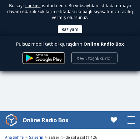
Bu sayt
cookies
istifadə edir. Bu vebsaytdan istifadə etməyə
davam edərək kukilərin istifadəsi ilə bağlı siyasətimizə razılıq
vermiş olursunuz.
Pulsuz mobil tətbiqi quraşdırın
Online Radio Box
Xeyr, təşəkkürlər
Online Radio Box
Video
Player
is
Ana Səhifə
Salserin
salserin - de sol a sol (1)126