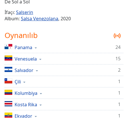
Remaining
De Sol a Sol
Time
-
İfaçı:
Salserin
-:-
Album:
Salsa Venezolana
, 2020
1x
Oynanılıb
Playback
Rate
24
Panama
Chapters
15
Chapters
Venesuela
2
Salvador
Descriptions
descriptions
1
Çili
off
,
1
Kolumbiya
selected
1
Kosta Rika
Subtitles
subtitles
1
Ekvador
settings
,