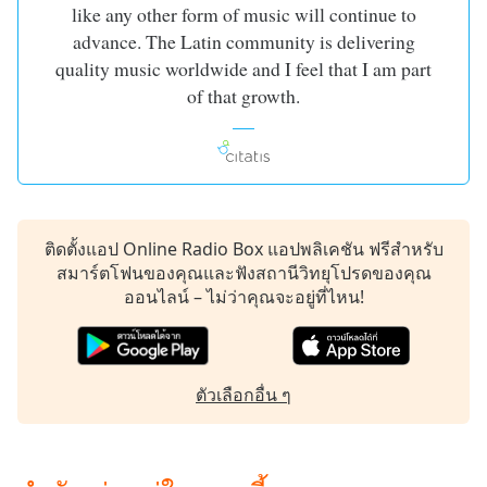
dialog
like any other form of music will continue to
window.
advance. The Latin community is delivering
Escape
quality music worldwide and I feel that I am part
will
of that growth.
cancel
and
close
the
window.
ติดตั้งแอป Online Radio Box แอปพลิเคชัน ฟรีสำหรับ
Text
สมาร์ตโฟนของคุณและฟังสถานีวิทยุโปรดของคุณ
Color
ออนไลน์ – ไม่ว่าคุณจะอยู่ที่ไหน!
Opacity
ตัวเลือกอื่น ๆ
Text
Background
Color