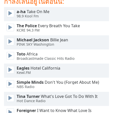
กำลังเล่นอยู่ในตอนนี้:
Opacity
a-ha
Take On Me
98.9 Kool Fm
Caption
The Police
Every Breath You Take
Area
KCRE 94.3 FM
Background
Color
Michael Jackson
Billie Jean
PINK SKY Washington
Opacity
Toto
Africa
Broadcastmade Classic Hits Radio
Font
Eagles
Hotel California
Size
Kewl.FM
Simple Minds
Don't You (Forget About Me)
Text
NBS Radio
Edge
Tina Turner
What's Love Got To Do With It
Style
Hot Dance Radio
Foreigner
I Want to Know What Love Is
Font