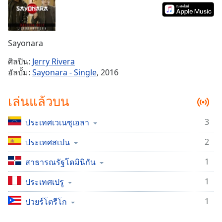
Time
-
-:-
1x
Sayonara
Playback
Rate
ศิลปิน:
Jerry Rivera
อัลบั้ม:
Sayonara - Single
, 2016
Chapters
Chapters
เล่นแล้วบน
Descriptions
3
ประเทศเวเนซุเอลา
descriptions
off
,
2
ประเทศสเปน
selected
1
สาธารณรัฐโดมินิกัน
Subtitles
1
ประเทศเปรู
subtitles
1
settings
ปวยร์โตรีโก
,
opens