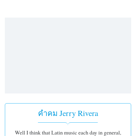
subtitles
settings
dialog
subtitles
off
,
selected
Audio
Track
Picture-
in-
Picture
Fullscreen
This
is
a
modal
คำคม Jerry Rivera
window.
Beginning
Well I think that Latin music each day in general,
of