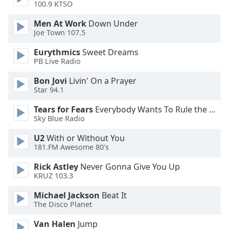
100.9 KTSO
Family
Men At Work
Down Under
Joe Town 107.5
Reset
Eurythmics
Sweet Dreams
Done
PB Live Radio
Close
Modal
Bon Jovi
Livin' On a Prayer
Dialog
Star 94.1
End
of
Tears for Fears
Everybody Wants To Rule the World
dialog
Sky Blue Radio
window.
U2
With or Without You
181.FM Awesome 80's
Rick Astley
Never Gonna Give You Up
KRUZ 103.3
Michael Jackson
Beat It
The Disco Planet
Van Halen
Jump