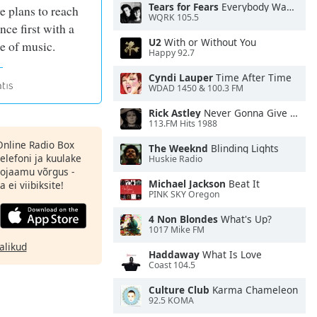
Tears for Fears
Everybody Wants To Rule the World
e plans to reach
WQRK 105.5
ce first with a
U2
With or Without You
le of music.
Happy 92.7
Cyndi Lauper
Time After Time
WDAD 1450 & 100.3 FM
Rick Astley
Never Gonna Give You Up
113.FM Hits 1988
 Online Radio Box
The Weeknd
Blinding Lights
elefoni ja kuulake
Huskie Radio
ojaamu võrgus -
Michael Jackson
Beat It
 ei viibiksite!
PINK SKY Oregon
4 Non Blondes
What's Up?
1017 Mike FM
alikud
Haddaway
What Is Love
Coast 104.5
Culture Club
Karma Chameleon
92.5 KOMA