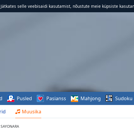
. Jätkates selle veebisaidi kasutamist, nõustute meie küpsiste kasutam
d
Pusled
Pasianss
Mahjong
Sudoku
rid
Muusika
- SAYONARA