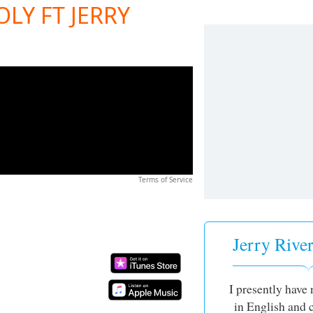
LY FT JERRY
Terms of Service
Jerry River
I presently have 
in English and 