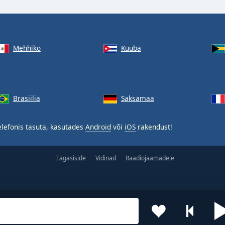
Mehhiko
Kuuba
Brasiilia
Saksamaa
lefonis tasuta, kasutades
Android
või
iOS
rakendust!
Tagasiside
Vidinad
Raadiojaamadele