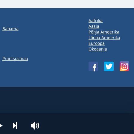
Aafrika
Aasia
Bahama
Põhja-Ameerika
Lõuna-Ameerika
Euroopa
Okeaania
Prantsusmaa