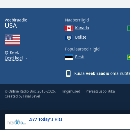
the
window.
Veebiraadio
Naaberriigid
USA
Text
Kanada
Color
Belize
Opacity
Populaarsed riigid
Keel:
Eesti
Eesti keel
Text
Background
Kuula
veebiraadio
oma nutite
Color
© Online Radio Box, 2015-2026.
Tingimused
Privaatsuspoliitika
Opacity
Created by
Final Level
Caption
Area
.977 Today's Hits
Background