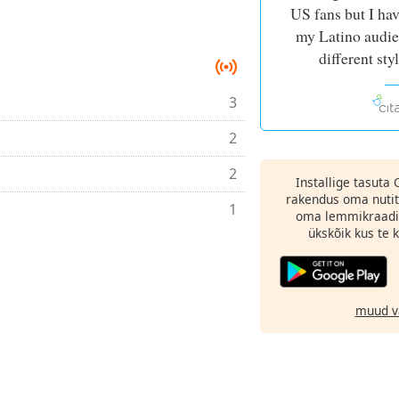
US fans but I hav
my Latino audien
different sty
3
2
2
Installige tasuta
rakendus oma nutit
1
oma lemmikraadi
ükskõik kus te ka
muud v