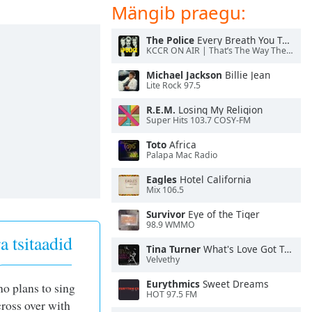
Mängib praegu:
The Police
Every Breath You Take
KCCR ON AIR | That’s The Way The Cookie Crumbles
Michael Jackson
Billie Jean
Lite Rock 97.5
R.E.M.
Losing My Religion
Super Hits 103.7 COSY-FM
Toto
Africa
Palapa Mac Radio
Eagles
Hotel California
Mix 106.5
Survivor
Eye of the Tiger
98.9 WMMO
a tsitaadid
Tina Turner
What's Love Got To Do With It
Velvethy
Eurythmics
Sweet Dreams
no plans to sing
HOT 97.5 FM
cross over with