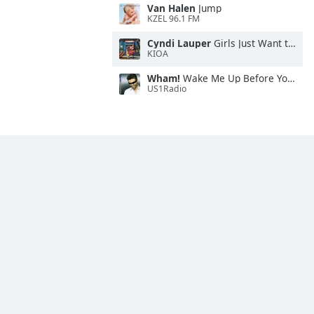
Van Halen
Jump
KZEL 96.1 FM
Cyndi Lauper
Girls Just Want to Have Fun
KIOA
Wham!
Wake Me Up Before You Go-Go
US1Radio