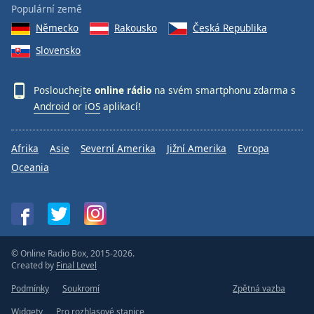
Populární země
Německo
Rakousko
Česká Republika
Slovensko
Poslouchejte
online rádio
na svém smartphonu zdarma s
Android
or
iOS
aplikací!
Afrika
Asie
Severní Amerika
Jižní Amerika
Evropa
Oceania
© Online Radio Box, 2015-2026.
Created by
Final Level
Podmínky
Soukromí
Zpětná vazba
Widgety
Pro rozhlasové stanice