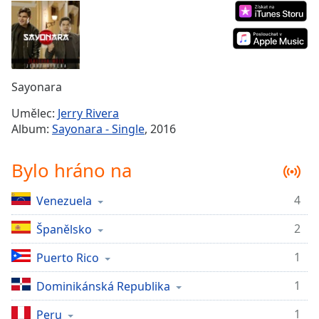
Remaining
Time
-
-:-
1x
Sayonara
Playback
Rate
Umělec:
Jerry Rivera
Album:
Sayonara - Single
, 2016
Chapters
Chapters
Bylo hráno na
Descriptions
4
Venezuela
descriptions
off
,
2
Španělsko
selected
1
Puerto Rico
Subtitles
1
Dominikánská Republika
subtitles
1
settings
Peru
,