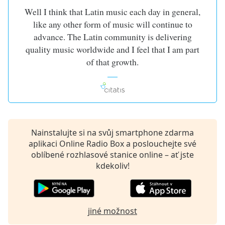
Beginning
Well I think that Latin music each day in general,
of
dialog
like any other form of music will continue to
window.
advance. The Latin community is delivering
Escape
quality music worldwide and I feel that I am part
will
of that growth.
cancel
and
close
the
window.
Nainstalujte si na svůj smartphone zdarma
Text
aplikaci Online Radio Box a poslouchejte své
Color
oblíbené rozhlasové stanice online – ať jste
kdekoliv!
Opacity
Text
jiné možnost
Background