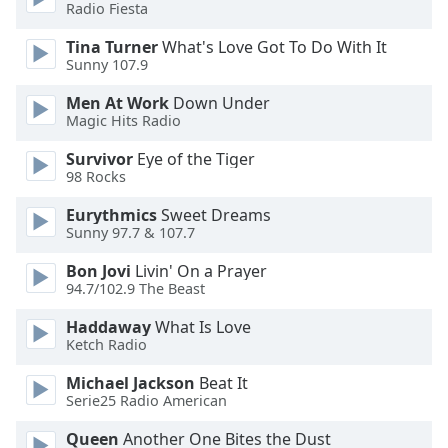
Radio Fiesta
Font
Tina Turner
What's Love Got To Do With It
Family
Sunny 107.9
Men At Work
Down Under
Reset
Magic Hits Radio
Done
Survivor
Eye of the Tiger
Close
98 Rocks
Modal
Dialog
End
Eurythmics
Sweet Dreams
Sunny 97.7 & 107.7
of
dialog
Bon Jovi
Livin' On a Prayer
window.
94.7/102.9 The Beast
Haddaway
What Is Love
Ketch Radio
Michael Jackson
Beat It
Serie25 Radio American
Queen
Another One Bites the Dust