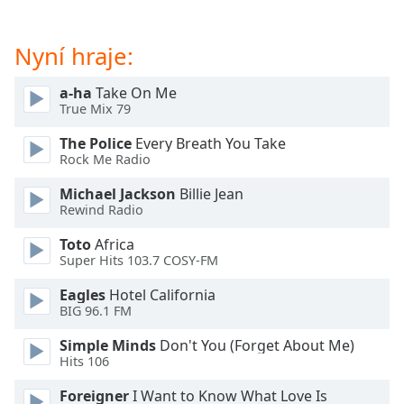
Color
Nyní hraje:
Opacity
a-ha
Take On Me
Caption
True Mix 79
Area
The Police
Every Breath You Take
Background
Rock Me Radio
Color
Michael Jackson
Billie Jean
Rewind Radio
Opacity
Toto
Africa
Super Hits 103.7 COSY-FM
Font
Size
Eagles
Hotel California
BIG 96.1 FM
Text
Simple Minds
Don't You (Forget About Me)
Edge
Hits 106
Style
Foreigner
I Want to Know What Love Is