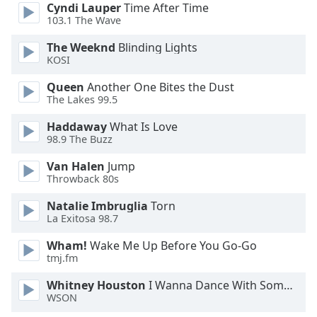
Cyndi Lauper
Time After Time
103.1 The Wave
Opacity
The Weeknd
Blinding Lights
KOSI
Caption
Area
Queen
Another One Bites the Dust
The Lakes 99.5
Background
Color
Haddaway
What Is Love
98.9 The Buzz
Opacity
Van Halen
Jump
Throwback 80s
Font
Natalie Imbruglia
Torn
Size
La Exitosa 98.7
Wham!
Wake Me Up Before You Go-Go
Text
tmj.fm
Edge
Whitney Houston
I Wanna Dance With Somebody
Style
WSON