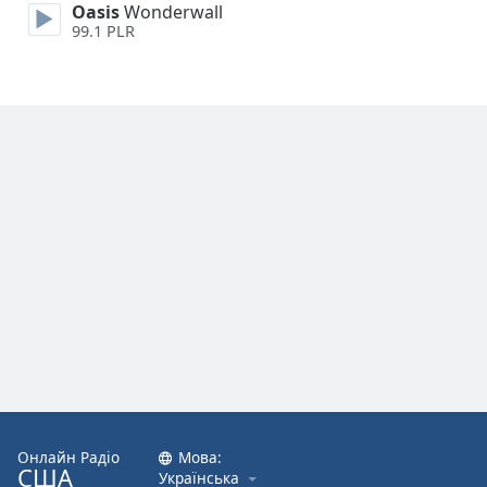
Oasis
Wonderwall
Font
99.1 PLR
Family
Reset
Done
Close
Modal
Dialog
End
of
dialog
window.
Онлайн Радіо
Мова:
США
Українська