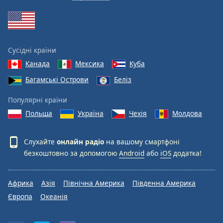
Сусідні країни
Канада
Мексика
Куба
Багамські Острови
Беліз
Популярні країни
Польща
Україна
Чехія
Молдова
Слухайте
онлайн радіо
на вашому смартфоні
безкоштовно за допомогою
Android
або
iOS
додатка!
Африка
Азія
Північна Америка
Південна Америка
Європа
Океанія