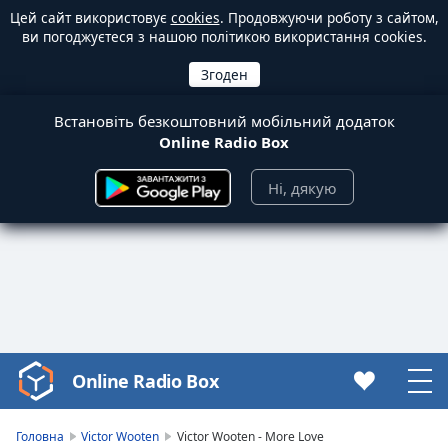
Цей сайт використовує
cookies
. Продовжуючи роботу з сайтом,
ви погоджуєтеся з нашою політикою використання cookies.
Встановіть безкоштовний мобільний додаток
Online Radio Box
Ні, дякую
Online Radio Box
Video
Player
is
Головна
Victor Wooten
Victor Wooten - More Love