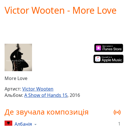
loading.
Victor Wooten - More Love
Play
Video
Play
Skip
Backward
Skip
Forward
Mute
Current
Time
0:00
/
Duration
-:-
More Love
Loaded
:
0.00%
Артист:
Victor Wooten
Stream
Альбом:
A Show of Hands 15
, 2016
Type
LIVE
Seek to
Де звучала композиція
live,
currently
behind
live
LIVE
1
Албанія