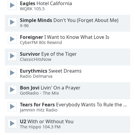
of
Eagles
Hotel California
dialog
WQRK 105.5
window.
Simple Minds
Don't You (Forget About Me)
Escape
X-96
will
cancel
Foreigner
I Want to Know What Love Is
and
CyberFM 80s Rewind
close
Survivor
Eye of the Tiger
the
ClassicHitsNow
window.
Eurythmics
Sweet Dreams
Text
Radio Delmarva
Color
Bon Jovi
Livin' On a Prayer
GotRadio - The Mix
Opacity
Tears for Fears
Everybody Wants To Rule the World
Jammin Hitz Radio
Text
U2
With or Without You
Background
The Hippo 104.3 FM
Color