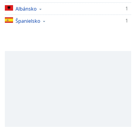
Remaining
Time
-
1
Albánsko
-:-
1
Španielsko
1x
Playback
Rate
Chapters
Chapters
Descriptions
descriptions
off
,
selected
Subtitles
subtitles
settings
,