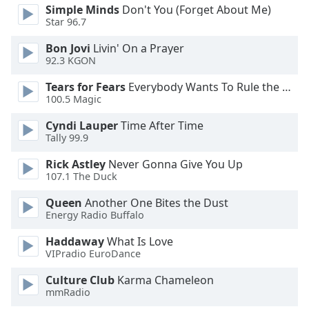
of
Simple Minds
Don't You (Forget About Me)
dialog
Star 96.7
window.
Bon Jovi
Livin' On a Prayer
Escape
92.3 KGON
will
cancel
Tears for Fears
Everybody Wants To Rule the World
and
100.5 Magic
close
Cyndi Lauper
Time After Time
the
Tally 99.9
window.
Rick Astley
Never Gonna Give You Up
Text
107.1 The Duck
Color
Queen
Another One Bites the Dust
Energy Radio Buffalo
Opacity
Haddaway
What Is Love
VIPradio EuroDance
Text
Culture Club
Karma Chameleon
Background
mmRadio
Color