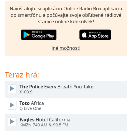
opens
subtitles
Nainštalujte si aplikáciu Online Radio Box aplikáciu
settings
do smartfónu a počúvajte svoje obľúbené rádiové
dialog
stanice online kdekoľvek!
subtitles
off
,
selected
iné možnosti
Audio
Track
Picture-
in-
Teraz hrá:
Picture
Fullscreen
The Police
Every Breath You Take
This
X103.9
is
a
Toto
Africa
modal
Q Live One
window.
Eagles
Hotel California
KMZN 740 AM & 99.5 FM
Beginning