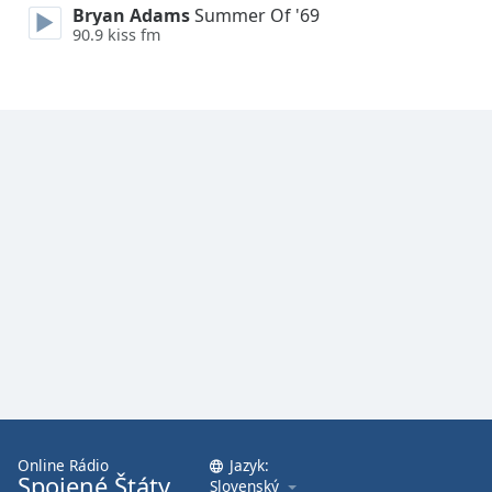
Bryan Adams
Summer Of '69
Font
90.9 kiss fm
Family
Reset
Done
Close
Modal
Dialog
End
of
dialog
window.
Online Rádio
Jazyk:
Spojené Štáty
Slovenský