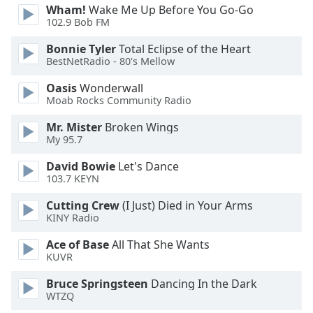
Wham!
Wake Me Up Before You Go-Go
102.9 Bob FM
Opacity
Bonnie Tyler
Total Eclipse of the Heart
BestNetRadio - 80's Mellow
Caption
Area
Oasis
Wonderwall
Moab Rocks Community Radio
Background
Color
Mr. Mister
Broken Wings
My 95.7
Opacity
David Bowie
Let's Dance
103.7 KEYN
Font
Cutting Crew
(I Just) Died in Your Arms
Size
KINY Radio
Ace of Base
All That She Wants
Text
KUVR
Edge
Bruce Springsteen
Dancing In the Dark
Style
WTZQ