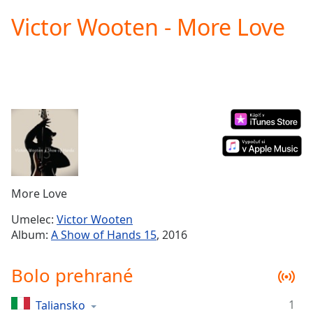
loading.
Victor Wooten - More Love
Play
Video
Play
Skip
Backward
Skip
Forward
Mute
Current
Time
0:00
/
Duration
-:-
More Love
Loaded
:
0.00%
Umelec:
Victor Wooten
Stream
Album:
A Show of Hands 15
, 2016
Type
LIVE
Seek to
Bolo prehrané
live,
currently
behind
live
LIVE
1
Taliansko