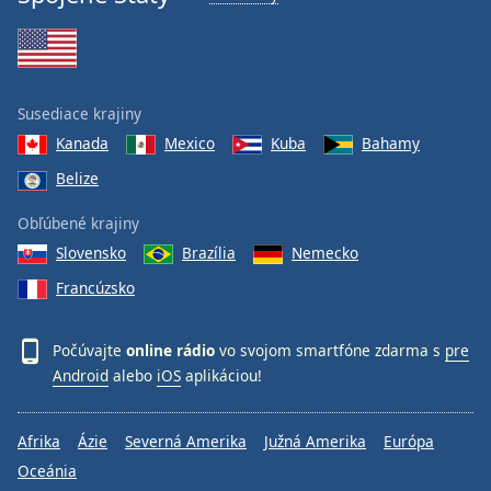
Susediace krajiny
Kanada
Mexico
Kuba
Bahamy
Belize
Obľúbené krajiny
Slovensko
Brazília
Nemecko
Francúzsko
Počúvajte
online rádio
vo svojom smartfóne zdarma s
pre
Android
alebo
iOS
aplikáciou!
Afrika
Ázie
Severná Amerika
Južná Amerika
Európa
Oceánia