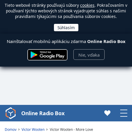
Tieto webové stránky používajú súbory
cookies
. Pokračovaním v
používaní týchto webových stránok vyjadrujete súhlas s našimi
pravidlami týkajúcimi sa používania súborov cookies.
Nainštalovať mobilnú aplikáciu zdarma
Online Radio Box
Nie, vďaka
Online Radio Box
Video
Player
is
Domov
Victor Wooten
Victor Wooten - More Love