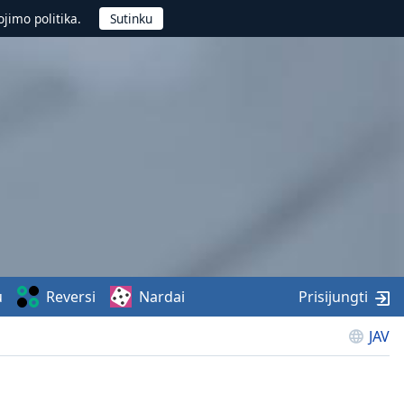
jimo politika.
u
Reversi
Nardai
Prisijungti
JAV