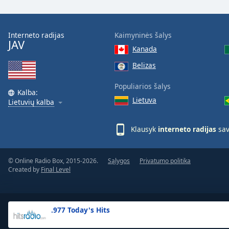
the
window.
Interneto radijas
Kaimyninės šalys
JAV
Text
Kanada
Color
Belizas
Opacity
Populiarios šalys
Kalba:
Lietuva
Lietuvių kalba
Text
Background
Klausyk
interneto radijas
sav
Color
© Online Radio Box, 2015-2026.
Sąlygos
Privatumo politika
Opacity
Created by
Final Level
Caption
Area
.977 Today's Hits
Background