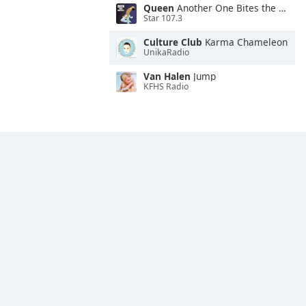
Queen
Another One Bites the Dust
Star 107.3
Culture Club
Karma Chameleon
UnikaRadio
Van Halen
Jump
KFHS Radio