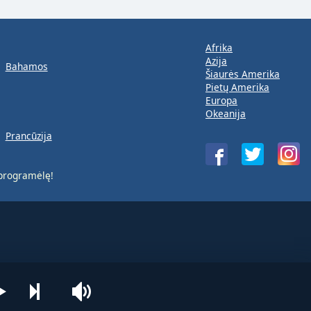
Afrika
Azija
Bahamos
Šiaurės Amerika
Pietų Amerika
Europa
Okeanija
Prancūzija
rogramėlę!