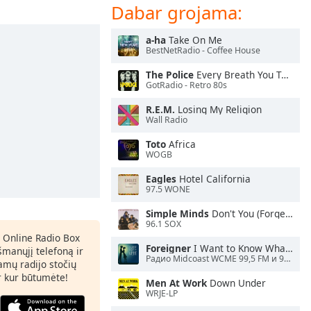
Dabar grojama:
a-ha
Take On Me
BestNetRadio - Coffee House
The Police
Every Breath You Take
GotRadio - Retro 80s
R.E.M.
Losing My Religion
Wall Radio
Toto
Africa
WOGB
Eagles
Hotel California
97.5 WONE
Simple Minds
Don't You (Forget About Me)
96.1 SOX
 Online Radio Box
Foreigner
I Want to Know What Love Is
šmanųjį telefoną ir
Радио Midcoast WCME 99,5 FM и 900 AM
amų radijo stočių
ir kur būtumėte!
Men At Work
Down Under
WRJE-LP