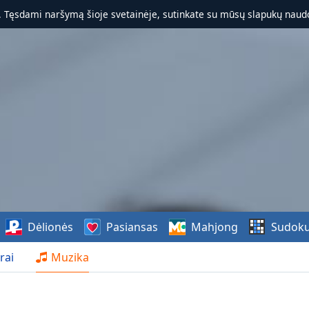
. Tęsdami naršymą šioje svetainėje, sutinkate su mūsų slapukų naudo
Dėlionės
Pasiansas
Mahjong
Sudok
rai
Muzika