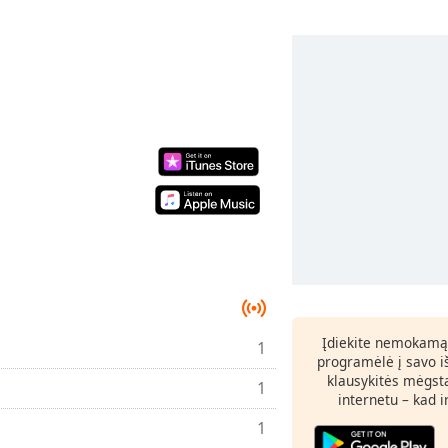
Įdiekite nemokamą
1
programėlė į savo i
klausykitės mėgst
1
internetu – kad 
1