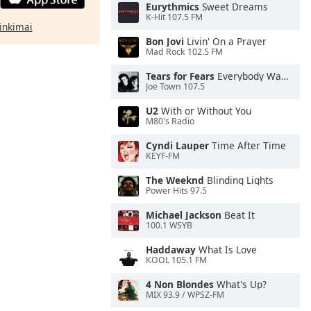
Eurythmics
Sweet Dreams
K-Hit 107.5 FM
rinkimai
Bon Jovi
Livin' On a Prayer
Mad Rock 102.5 FM
Tears for Fears
Everybody Wants To Rule the World
Joe Town 107.5
U2
With or Without You
M80's Radio
Cyndi Lauper
Time After Time
KEYF-FM
The Weeknd
Blinding Lights
Power Hits 97.5
Michael Jackson
Beat It
100.1 WSYB
Haddaway
What Is Love
KOOL 105.1 FM
4 Non Blondes
What's Up?
MIX 93.9 / WPSZ-FM