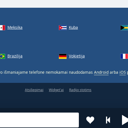
Meksika
Kuba
Brazilija
Vokietija
o išmaniajame telefone nemokamai naudodamas
Android
arba
iOS
p
Atsiliepimai
Widget'ai
Radijo stotims