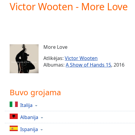
Current
Victor Wooten - More Love
Time
0:00
/
Duration
-:-
Loaded
:
0.00%
0:00
More Love
Stream
Type
LIVE
Atlikėjas:
Victor Wooten
Seek to
Albumas:
A Show of Hands 15
, 2016
live,
currently
behind
live
LIVE
Remaining
Buvo grojama
Time
-
-:-
Italija
1x
Albanija
Playback
Rate
Ispanija