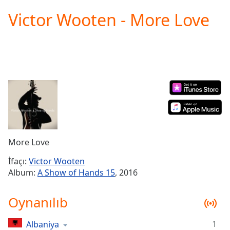
loading.
Victor Wooten - More Love
Play
Video
Play
Skip
Backward
Skip
Forward
Mute
Current
Time
0:00
/
Duration
-:-
More Love
Loaded
:
0.00%
İfaçı:
Victor Wooten
Stream
Album:
A Show of Hands 15
, 2016
Type
LIVE
Seek to
Oynanılıb
live,
currently
behind
live
LIVE
1
Albaniya