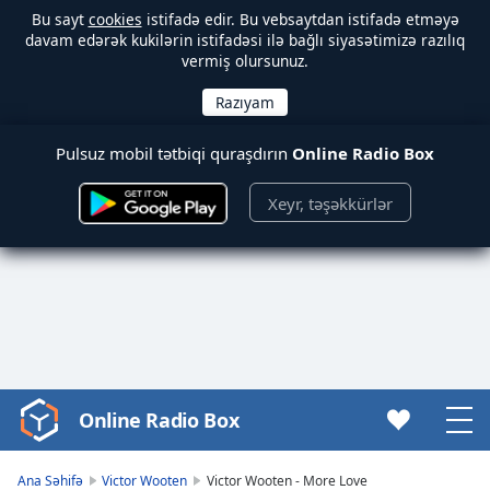
Bu sayt
cookies
istifadə edir. Bu vebsaytdan istifadə etməyə
davam edərək kukilərin istifadəsi ilə bağlı siyasətimizə razılıq
vermiş olursunuz.
Pulsuz mobil tətbiqi quraşdırın
Online Radio Box
Xeyr, təşəkkürlər
Online Radio Box
Video
Player
is
Ana Səhifə
Victor Wooten
Victor Wooten - More Love