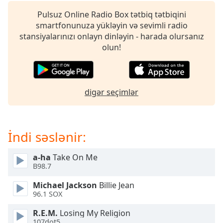
opens
subtitles
Pulsuz Online Radio Box tətbiq tətbiqini
settings
smartfonunuza yükləyin və sevimli radio
dialog
stansiyalarınızı onlayn dinləyin - harada olursanız
subtitles
olun!
off
,
selected
Audio
digər seçimlər
Track
Picture-
in-
Picture
İndi səslənir:
Fullscreen
This
a-ha
Take On Me
is
B98.7
a
modal
Michael Jackson
Billie Jean
window.
96.1 SOX
R.E.M.
Losing My Religion
Beginning
107dot5