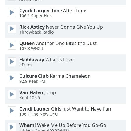
Cyndi Lauper
Time After Time
Opacity
106.1 Super Hits
Rick Astley
Never Gonna Give You Up
Caption
Throwback Radio
Area
Background
Queen
Another One Bites the Dust
107.3 WNXR
Color
Haddaway
What Is Love
eD-fm
Opacity
Culture Club
Karma Chameleon
92.9 Peak FM
Font
Size
Van Halen
Jump
Kool 105.5
Text
Cyndi Lauper
Girls Just Want to Have Fun
Edge
106.1 The New QYQ
Style
Wham!
Wake Me Up Before You Go-Go
Eddie's Diner WYOO-HD3