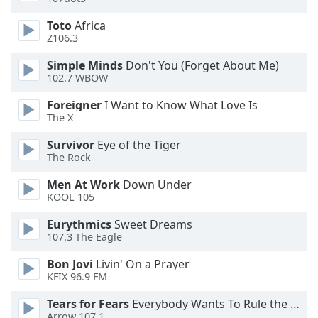
of
dialog
Toto
Africa
window.
Z106.3
Escape
Simple Minds
Don't You (Forget About Me)
will
102.7 WBOW
cancel
and
Foreigner
I Want to Know What Love Is
close
The X
the
Survivor
Eye of the Tiger
window.
The Rock
Text
Men At Work
Down Under
Color
KOOL 105
Eurythmics
Sweet Dreams
Opacity
107.3 The Eagle
Bon Jovi
Livin' On a Prayer
Text
KFIX 96.9 FM
Background
Tears for Fears
Everybody Wants To Rule the World
Color
Arrow 107.1