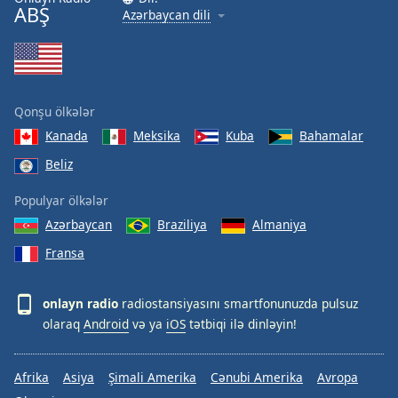
ABŞ
Azərbaycan dili
Qonşu ölkələr
Kanada
Meksika
Kuba
Bahamalar
Beliz
Populyar ölkələr
Azərbaycan
Braziliya
Almaniya
Fransa
onlayn radio
radiostansiyasını smartfonunuzda pulsuz
olaraq
Android
və ya
iOS
tətbiqi ilə dinləyin!
Afrika
Asiya
Şimali Amerika
Cənubi Amerika
Avropa